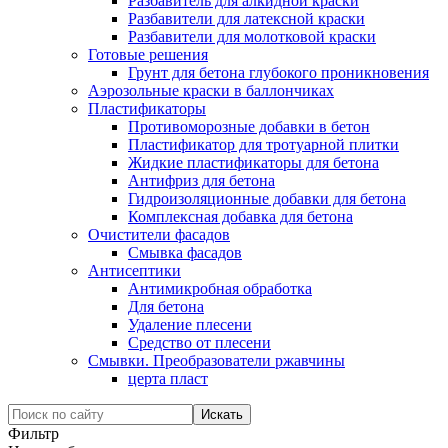
Разбавитель для алкидной краски
Разбавители для латексной краски
Разбавители для молотковой краски
Готовые решения
Грунт для бетона глубокого проникновения
Аэрозольные краски в баллончиках
Пластификаторы
Противоморозные добавки в бетон
Пластификатор для тротуарной плитки
Жидкие пластификаторы для бетона
Антифриз для бетона
Гидроизоляционные добавки для бетона
Комплексная добавка для бетона
Очистители фасадов
Смывка фасадов
Антисептики
Антимикробная обработка
Для бетона
Удаление плесени
Средство от плесени
Смывки. Преобразователи ржавчины
церта пласт
Фильтр