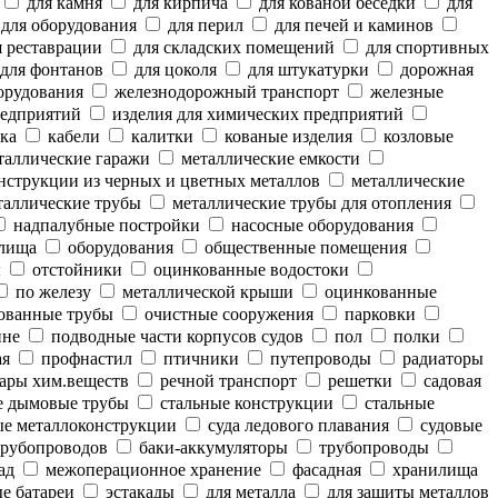
для камня
для кирпича
для кованой беседки
для
для оборудования
для перил
для печей и каминов
 реставрации
для складских помещений
для спортивных
для фонтанов
для цоколя
для штукатурки
дорожная
орудования
железнодорожный транспорт
железные
редприятий
изделия для химических предприятий
ка
кабели
калитки
кованые изделия
козловые
аллические гаражи
металлические емкости
нструкции из черных и цветных металлов
металлические
аллические трубы
металлические трубы для отопления
надпалубные постройки
насосные оборудования
лища
оборудования
общественные помещения
ы
отстойники
оцинкованные водостоки
по железу
металлической крыши
оцинкованные
ованные трубы
очистные сооружения
парковки
ине
подводные части корпусов судов
пол
полки
ая
профнастил
птичники
путепроводы
радиаторы
ары хим.веществ
речной транспорт
решетки
садовая
е дымовые трубы
стальные конструкции
стальные
е металлоконструкции
суда ледового плавания
судовые
рубопроводов
баки-аккумуляторы
трубопроводы
ад
межоперационное хранение
фасадная
хранилища
е батареи
эстакады
для металла
для защиты металлов