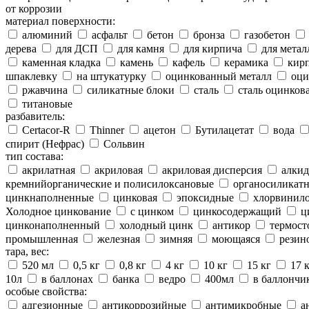
от коррозии
материал поверхности:
алюминий
асфальт
бетон
бронза
газобетон
дерева
для ДСП
для камня
для кирпича
для метал
каменная кладка
камень
кафель
керамика
кир
шпаклевку
на штукатурку
оцинкованный металл
оци
ржавчина
силикатные блоки
сталь
сталь оцинков
титановые
разбавитель:
Certacor-R
Thinner
ацетон
Бутилацетат
вода
спирит (Нефрас)
Сольвин
тип состава:
акрилатная
акриловая
акриловая дисперсия
алкид
кремнийорганические и полисилоксановые
органосиликатн
цинкнаполненные
цинковая
эпоксидные
хлорвинило
Холодное цинкование
с цинком
цинкосодержащий
ц
цинконаполненный
холодный цинк
антикор
термост
промышленная
железная
зимняя
моющаяся
резин
тара, вес:
520 мл
0,5 кг
0,8 кг
4 кг
10 кг
15 кг
17 
10л
в баллонах
банка
ведро
400мл
в баллончи
особые свойства:
адгезионные
антикоррозийные
антимикробные
а