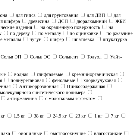
тона
для гипса
для грунтования
для ДВП
для
я шифера
древесина
ДСП
дюралюминий
ЖБИ
ческие изделия
на окрашенную поверхность
на
у
по дереву
по металлу
по оцинковке
по ржавчине
е металлы
чугун
шифер
шпатлевка
штукатурка
Сольв ЭП
Сольв ЭС
Сольвент
Толуол
Уайт-
ные
водная
глифталевые
кремнийорганическая
я
полиуретановая
фенольные
хлоркаучуковая
енная
Антикоррозионная
Цинкосодержащая
молекулярного синтетического полимера
антиржавчина
с молотковым эффектом
 кг
1,5 кг
38 кг
24,5 кг
23 кг
1 кг
7 кг
апаха
биоцидные
быстросохнущие
влагостойкие