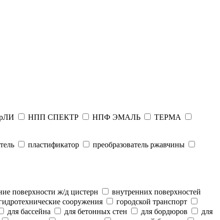
рЛИ
НПП СПЕКТР
НПФ ЭМАЛЬ
ТЕРМА
тель
пластификатор
преобразователь ржавчины
ие поверхности ж/д цистерн
внутренних поверхностей
гидротехнические сооружения
городской транспорт
для бассейна
для бетонных стен
для бордюров
для