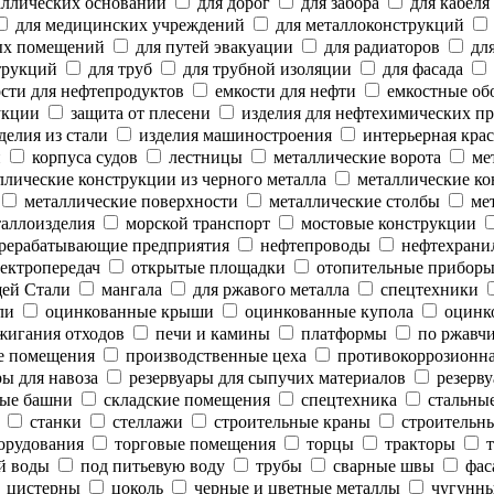
аллических оснований
для дорог
для забора
для кабеля
для медицинских учреждений
для металлоконструкций
ых помещений
для путей эвакуации
для радиаторов
для
трукций
для труб
для трубной изоляции
для фасада
сти для нефтепродуктов
емкости для нефти
емкостные об
укции
защита от плесени
изделия для нефтехимических п
делия из стали
изделия машиностроения
интерьерная крас
и
корпуса судов
лестницы
металлические ворота
мет
лические конструкции из черного металла
металлические ко
металлические поверхности
металлические столбы
мет
аллоизделия
морской транспорт
мостовые конструкции
рерабатывающие предприятия
нефтепроводы
нефтехрани
ектропередач
открытые площадки
отопительные прибор
ей Стали
мангала
для ржавого металла
спецтехники
ли
оцинкованные крыши
оцинкованные купола
оцинк
жигания отходов
печи и камины
платформы
по ржавч
е помещения
производственные цеха
противокоррозионн
ы для навоза
резервуары для сыпучих материалов
резерву
ые башни
складские помещения
спецтехника
стальны
станки
стеллажи
строительные краны
строительны
орудования
торговые помещения
торцы
тракторы
т
й воды
под питьевую воду
трубы
сварные швы
фас
цистерны
цоколь
черные и цветные металлы
чугунны