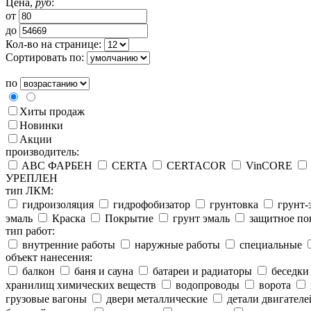
Цена,
руб
:
от
до
Кол-во на странице:
Сортировать по:
по
Хиты продаж
Новинки
Акции
производитель:
ABC ФАРБЕН
CERTA
CERTACOR
VinCORE
УРЕПЛЕН
тип ЛКМ:
гидроизоляция
гидрофобизатор
грунтовка
грунт-
эмаль
Краска
Покрытие
грунт эмаль
защитное по
тип работ:
внутренние работы
наружные работы
специальные
объект нанесения:
балкон
баня и сауна
батареи и радиаторы
беседки
хранилищ химических веществ
водопроводы
ворота
грузовые вагоны
двери металлические
детали двигателе