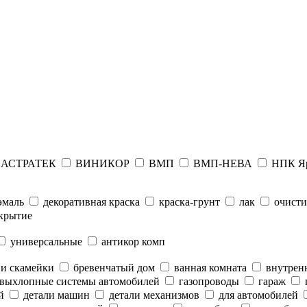
АСТРАТЕК
ВИНИКОР
ВМП
ВМП-НЕВА
НПК Я
эмаль
декоративная краска
краска-грунт
лак
очисти
крытие
универсальные
антикор комп
 и скамейки
бревенчатый дом
ванная комната
внутренн
выхлопные системы автомобилей
газопроводы
гараж
й
детали машин
детали механизмов
для автомобилей