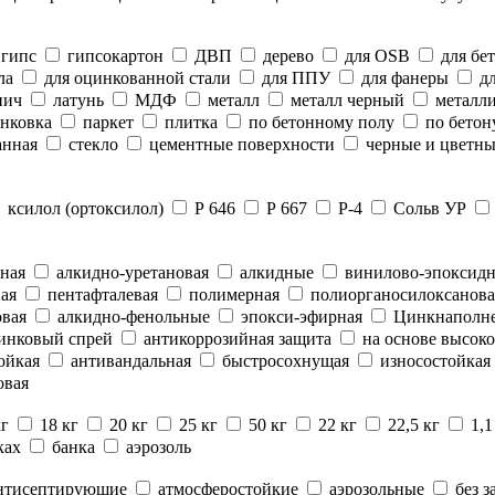
гипс
гипсокартон
ДВП
дерево
для OSB
для бе
ла
для оцинкованной стали
для ППУ
для фанеры
дл
пич
латунь
МДФ
металл
металл черный
металли
нковка
паркет
плитка
по бетонному полу
по бетон
анная
стекло
цементные поверхности
черные и цветны
ксилол (ортоксилол)
Р 646
Р 667
Р-4
Сольв УР
ная
алкидно-уретановая
алкидные
винилово-эпоксид
ая
пентафталевая
полимерная
полиорганосилоксанова
вая
алкидно-фенольные
эпокси-эфирная
Цинкнаполн
инковый спрей
антикоррозийная защита
на основе высоко
ойкая
антивандальная
быстросохнущая
износостойкая
овая
кг
18 кг
20 кг
25 кг
50 кг
22 кг
22,5 кг
1,1
ках
банка
аэрозоль
нтисептирующие
атмосферостойкие
аэрозольные
без з