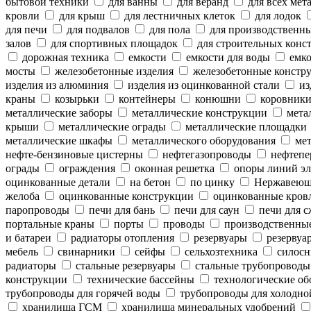
бытовой техники
для ванны
для веранд
для всех мет
кровли
для крыш
для лестничных клеток
для лодок
для печи
для подвалов
для пола
для производственн
залов
для спортивных площадок
для строительных конс
дорожная техника
емкости
емкости для воды
емко
мосты
железобетонные изделия
железобетонные констр
изделия из алюминия
изделия из оцинкованной стали
из
краны
козырьки
контейнеры
конюшни
коровник
металлические заборы
металлические конструкции
метал
крыши
металлические ограды
металлические площадки
металлические шкафы
металлического оборудования
мет
нефте-бензиновые цистерны
нефтегазопроводы
нефтепе
ограды
ограждения
оконная решетка
опоры линий эл
оцинкованные детали
на бетон
по цинку
Нержавеющ
желоба
оцинкованные конструкции
оцинкованные кров
паропроводы
печи для бань
печи для саун
печи для с
портальные краны
порты
проводы
производственны
и батареи
радиаторы отопления
резервуары
резервуар
мебель
свинарники
сейфы
сельхозтехника
силосн
радиаторы
стальные резервуары
стальные трубопроводы
конструкции
технические бассейны
технологические об
трубопроводы для горячей воды
трубопроводы для холодно
хранилища ГСМ
хранилища минеральных удобрений