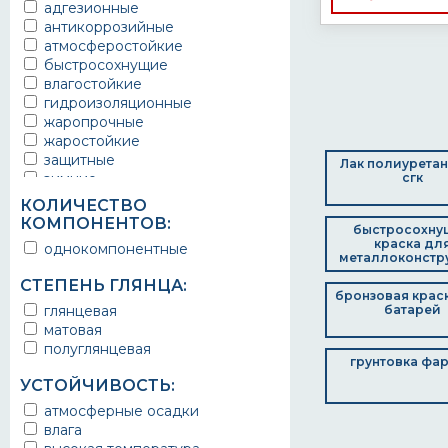
адгезионные
для трубной изоляции
антикоррозийные
для фасада
атмосферостойкие
для фонтанов
быстросохнущие
для цоколя
влагостойкие
для штукатурки
гидроизоляционные
емкости
жаропрочные
железнодорожный транспорт
жаростойкие
железобетонные изделия
защитные
Лак полиурета
железобетонные конструкции
зимние
сгк
защита от плесени
интерьерные
КОЛИЧЕСТВО
изделия для химических
светостойкие
предприятий
КОМПОНЕНТОВ:
быстросохну
термостойкие
изделия из алюминия
краска дл
однокомпонентные
экологичные
металлоконстр
изделия из оцинкованной стали
изделия из стали
СТЕПЕНЬ ГЛЯНЦА:
бронзовая крас
изделия машиностроения
глянцевая
батарей
интерьерная краска
матовая
калитки
полуглянцевая
кованые изделия
грунтовка фа
козловые краны
УСТОЙЧИВОСТЬ:
контейнеры
атмосферные осадки
металлические ворота
влага
металлические гаражи