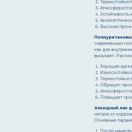
Термостойкост
трубопроводы для холодной
Атмосферостой
воды
под питьевую воду
Устойчивость 
трубы
Антисептическ
фасад
Высокая прочн
фасадная
хранилища
Полиуретановый
хранилища ГСМ
современных пол
хранилища минеральных
как для внутренн
удобрений
высыхает. Рассмо
цистерны
цоколь
Хорошая адгез
черные и цветные металлы
Износостойкос
чугунные батареи
Термостойкост
эстакады
Образует проч
Атмосферостой
Повышает срок
Алкидный лак д
метала от корроз
Основные параме
После нанесен