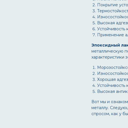
Покрытие усто
Термостойкост
Износостойкос
Высокая адгез
Устойчивость 
Применение ал
Эпоксидный лак
металлическую п
характеристики э
Морозостойксо
Износостойкос
Хорошая адгез
Устойчивость 
Высокая антик
Вот мы и ознаком
металлу. Следую
спросом, как у б