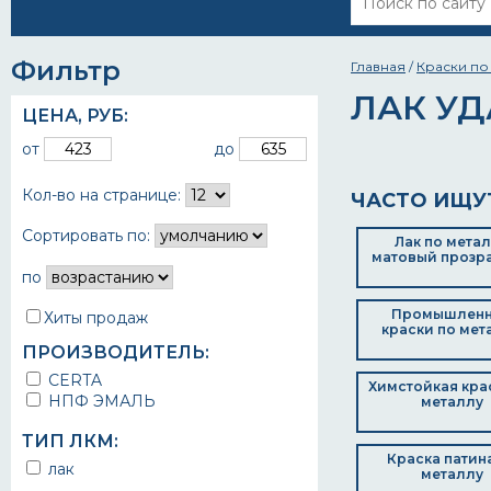
Фильтр
Главная
/
Краски по
ЛАК У
ЦЕНА,
РУБ
:
от
до
Кол-во на странице:
ЧАСТО ИЩУ
Сортировать по:
Лак по мета
матовый прозр
по
Промышлен
Хиты продаж
краски по мет
ПРОИЗВОДИТЕЛЬ:
CERTA
Химстойкая кра
НПФ ЭМАЛЬ
металлу
ТИП ЛКМ:
Краска патин
лак
металлу