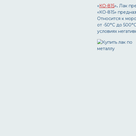
«
КО-815
»
.
Лак пр
«КО-815» предназ
Относится к моро
от -50°С до 500°
условиях негати