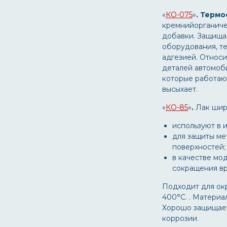
«
КО-075
»
. Термо
кремнийорганиче
добавки. Защища
оборудования, т
адгезией. Относи
деталей автомоби
которые работают
высыхает.
«
КО-85
»
.
Лак шир
используют в 
для защиты ме
поверхностей;
в качестве мо
сокращения в
Подходит для ок
400°С. . Материа
Хорошо защищает
коррозии.