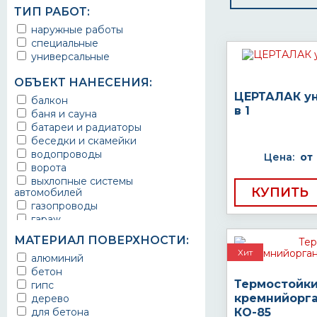
ТИП РАБОТ:
наружные работы
специальные
универсальные
ОБЪЕКТ НАНЕСЕНИЯ:
ЦЕРТАЛАК у
балкон
в 1
баня и сауна
батареи и радиаторы
беседки и скамейки
водопроводы
Цена:
от
ворота
выхлопные системы
КУПИТЬ
автомобилей
газопроводы
гараж
гидротехнические сооружения
МАТЕРИАЛ ПОВЕРХНОСТИ:
городской транспорт
Хит
алюминий
грузовые вагоны
бетон
двери металлические
Термостойк
гипс
детали двигателей
кремнийорга
дерево
для бетонных стен
для бетона
КО-85
для бордюров