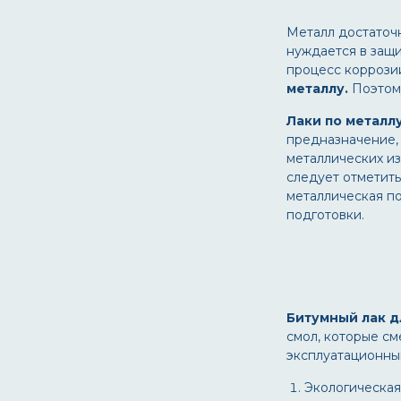
складские помещения
спецтехника
Металл достаточн
стальные дымовые трубы
нуждается в защ
стальные конструкции
процесс коррози
стальные радиаторы
металлу.
Поэтом
стальные резервуары
стальные трубопроводы
Лаки по металл
станки
предназначение,
стеллажи
металлических из
строительные краны
следует отметит
строительные
металлоконструкции
металлическая п
суда ледового плавания
подготовки.
судовые конструкции
технические бассейны
технологические оборудования
торговые помещения
торцы
тракторы
Битумный лак д
трубопроводов
смол, которые с
баки-аккумуляторы
эксплуатационны
трубопроводы
трубопроводы для горячей
Экологическая
воды