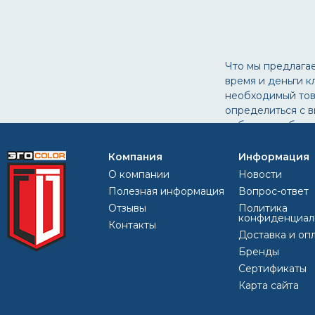
Что мы предлагае
время и деньги к
необходимый тов
определиться с в
выбрать необходи
сроки, мы отправ
нас на сайте, по
Компания
Информация
металлу в ООО «Э
О компании
Новости
Полезная информация
Вопрос-ответ
Отзывы
Политика
конфиденциал
Контакты
Доставка и оп
Бренды
Сертификаты
Эффективна ли огнезащитная краска?
Карта сайта