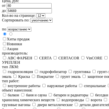
Цена,
руб
:
от
до
Кол-во на странице:
Сортировать по:
по
Хиты продаж
Новинки
Акции
производитель:
ABC ФАРБЕН
CERTA
CERTACOR
VinCORE
УРЕПЛЕН
тип ЛКМ:
гидроизоляция
гидрофобизатор
грунтовка
грунт-
эмаль
Краска
Покрытие
грунт эмаль
защитное по
тип работ:
внутренние работы
наружные работы
специальные
объект нанесения:
балкон
баня и сауна
батареи и радиаторы
беседки
хранилищ химических веществ
водопроводы
ворота
грузовые вагоны
двери металлические
детали двигателе