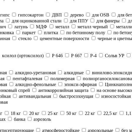
гипс
гипсокартон
ДВП
дерево
для OSB
для бе
ла
для оцинкованной стали
для ППУ
для фанеры
дл
пич
латунь
МДФ
металл
металл черный
металли
нковка
паркет
плитка
по бетонному полу
по бетон
анная
стекло
цементные поверхности
черные и цветны
ксилол (ортоксилол)
Р 646
Р 667
Р-4
Сольв УР
ная
алкидно-уретановая
алкидные
винилово-эпоксид
ая
пентафталевая
полимерная
полиорганосилоксанова
вая
алкидно-фенольные
эпокси-эфирная
Цинкнаполн
инковый спрей
антикоррозийная защита
на основе высоко
ойкая
антивандальная
быстросохнущая
износостойкая
овая
кг
18 кг
20 кг
25 кг
50 кг
22 кг
22,5 кг
1,1
ках
банка
аэрозоль
нтисептирующие
атмосферостойкие
аэрозольные
без з