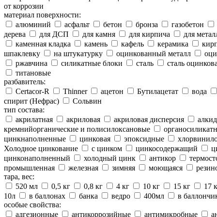
от коррозии
материал поверхности:
алюминий
асфальт
бетон
бронза
газобетон
дерева
для ДСП
для камня
для кирпича
для метал
каменная кладка
камень
кафель
керамика
кир
шпаклевку
на штукатурку
оцинкованный металл
оци
ржавчина
силикатные блоки
сталь
сталь оцинков
титановые
разбавитель:
Certacor-R
Thinner
ацетон
Бутилацетат
вода
спирит (Нефрас)
Сольвин
тип состава:
акрилатная
акриловая
акриловая дисперсия
алкид
кремнийорганические и полисилоксановые
органосиликатн
цинкнаполненные
цинковая
эпоксидные
хлорвинило
Холодное цинкование
с цинком
цинкосодержащий
ц
цинконаполненный
холодный цинк
антикор
термост
промышленная
железная
зимняя
моющаяся
резин
тара, вес:
520 мл
0,5 кг
0,8 кг
4 кг
10 кг
15 кг
17 
10л
в баллонах
банка
ведро
400мл
в баллончи
особые свойства:
адгезионные
антикоррозийные
антимикробные
а