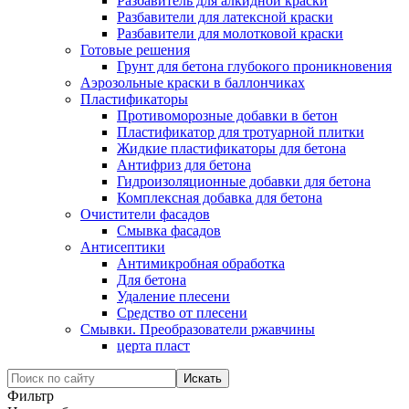
Разбавитель для алкидной краски
Разбавители для латексной краски
Разбавители для молотковой краски
Готовые решения
Грунт для бетона глубокого проникновения
Аэрозольные краски в баллончиках
Пластификаторы
Противоморозные добавки в бетон
Пластификатор для тротуарной плитки
Жидкие пластификаторы для бетона
Антифриз для бетона
Гидроизоляционные добавки для бетона
Комплексная добавка для бетона
Очистители фасадов
Смывка фасадов
Антисептики
Антимикробная обработка
Для бетона
Удаление плесени
Средство от плесени
Смывки. Преобразователи ржавчины
церта пласт
Фильтр