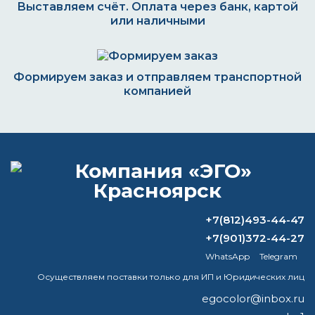
Выставляем счёт. Оплата через банк, картой
или наличными
Формируем заказ и отправляем транспортной
компанией
ВОПРОС-ОТВЕТ
Что наносить после преобразователя
+7(812)493-44-47
ржавчины?
+7(901)372-44-27
Что входит в группу лакокрасочные
WhatsApp
Telegram
материалы?
Осуществляем поставки только для ИП и Юридических лиц
как делать правильно покрытие
egocolor@inbox.ru
молотковой краски и как правильно ее