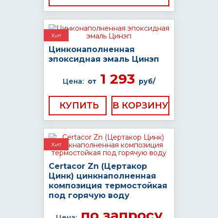
Хит
Цинконаполненная
эпоксидная эмаль Цинэп
1 293
Цена:
от
руб/
КУПИТЬ
Хит
Certacor Zn (Цертакор
Цинк) цинкнаполненная
композиция термостойкая
под горячую воду
по запросу
Цена: