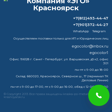
ВОПРОС-ОТВЕТ
+7(812)493-44-47
Для чего нужен цинол?
+7(901)372-44-27
WhatsApp
Telegram
Какой цвет имеет RAL 1023?
Осуществляем поставки только для ИП и Юридических лиц
Каков расход краски ОС 12-03?
egocolor@inbox.ru
egocolor1
Что лучше всего приобрести у вас для
Офис:
196128 г. Санкт - Петербург, ул. Варшавская, д5 к2, офис
окраски с внутренней стороны
301
автоцистерны для транспортировки
пн-пт с 9-00 до 18-00
питьевой воды.
Склад:
660020, Красноярск, Северное ш., 17 (терминал ТК
Деловые Линии)
пн-чт с 9-00 до 17-00, пт с 9-00 до 16-00, обед с 12-00 до 13-00
© Copyright 2013. Все права защищены kraska-po-metallu-
краска
эмаль
металлу
купить
грунт
металла
krasnoyarsk.ru
egocolor
грунтовка