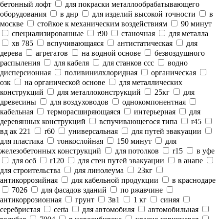
бетонный лофт
для покраски металлообрабатывающего
оборудования
в днр
для изделий высокой точности
в
москве
стойкое к механическим воздействиям
90 минут
специализированные
r90
станочная
для металла
хв 785
вспучивающаяся
антистатическая
для
дерева
агрегатов
на водной основе
безвоздушного
распыления
для кабеля
для станков ссс
водно
дисперсионная
поливинилхлоридная
органическая
озк
на органической основе
для металлических
конструкций
для металлоконструкций
25кг
для
древесины
для воздуховодов
однокомпонентная
кабельная
терморасширяющаяся
интерьерная
для
деревянных конструкций
вспучивающегося типа
r45
вд ак 221
r60
универсальная
для путей эвакуации
для пластика
тонкослойная
150 минут
для
железобетонных конструкций
для потолков
r15
в уфе
для осб
r120
для стен путей эвакуации
в анапе
для строительства
для линолеума
23кг
антикоррозийная
для кабельной продукции
в краснодаре
7026
для фасадов зданий
по ржавчине
антикоррозионная
грунт
3в1
1 кг
синяя
серебристая
certa
для автомобиля
автомобильная