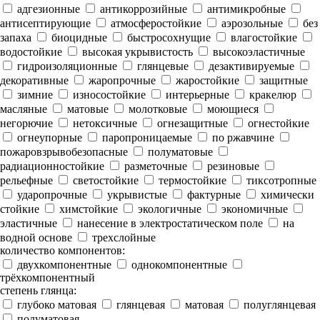
адгезионные
антикоррозийные
антимикробные
антисептирующие
атмосферостойкие
аэрозольные
без
запаха
биоцидные
быстросохнущие
влагостойкие
водостойкие
высокая укрывистость
высокоэластичные
гидроизоляционные
глянцевые
дезактивируемые
декоративные
жаропрочные
жаростойкие
защитные
зимние
износостойкие
интерьерные
кракелюр
масляные
матовые
молотковые
моющиеся
негорючие
нетоксичные
огнезащитные
огнестойкие
огнеупорные
паропроницаемые
по ржавчине
пожаровзрывобезопасные
полуматовые
радиационностойкие
разметочные
резиновые
рельефные
светостойкие
термостойкие
тиксотропные
ударопрочные
укрывистые
фактурные
химически
стойкие
химстойкие
экологичные
экономичные
эластичные
нанесение в электростатическом поле
на
водной основе
трехслойные
количество компонентов:
двухкомпонентные
однокомпонентные
трёхкомпонентный
степень глянца:
глубоко матовая
глянцевая
матовая
полуглянцевая
полуматовая