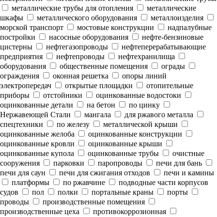
металлические трубы для отопления
металлические
шкафы
металлического оборудования
металлоизделия
морской транспорт
мостовые конструкции
надпалубные
постройки
насосные оборудования
нефте-бензиновые
цистерны
нефтегазопроводы
нефтеперерабатывающие
предприятия
нефтепроводы
нефтехранилища
оборудования
общественные помещения
ограды
ограждения
оконная решетка
опоры линий
электропередач
открытые площадки
отопительные
приборы
отстойники
оцинкованные водостоки
оцинкованные детали
на бетон
по цинку
Нержавеющей Стали
мангала
для ржавого металла
спецтехники
по железу
металлической крыши
оцинкованные желоба
оцинкованные конструкции
оцинкованные кровли
оцинкованные крыши
оцинкованные купола
оцинкованные трубы
очистные
сооружения
парковки
паропроводы
печи для бань
печи для саун
печи для сжигания отходов
печи и камины
платформы
по ржавчине
подводные части корпусов
судов
пол
полки
портальные краны
порты
проводы
производственные помещения
производственные цеха
противокоррозионная