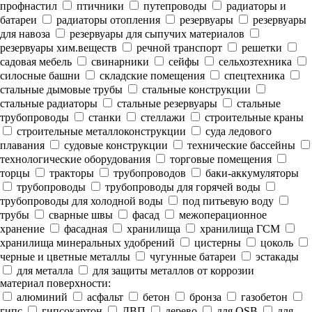
профнастил
птичники
путепроводы
радиаторы и
батареи
радиаторы отопления
резервуары
резервуары
для навоза
резервуары для сыпучих материалов
резервуары хим.веществ
речной транспорт
решетки
садовая мебель
свинарники
сейфы
сельхозтехника
силосные башни
складские помещения
спецтехника
стальные дымовые трубы
стальные конструкции
стальные радиаторы
стальные резервуары
стальные
трубопроводы
станки
стеллажи
строительные краны
строительные металлоконструкции
суда ледового
плавания
судовые конструкции
технические бассейны
технологические оборудования
торговые помещения
торцы
тракторы
трубопроводов
баки-аккумуляторы
трубопроводы
трубопроводы для горячей воды
трубопроводы для холодной воды
под питьевую воду
трубы
сварные швы
фасад
межоперационное
хранение
фасадная
хранилища
хранилища ГСМ
хранилища минеральных удобрений
цистерны
цоколь
черные и цветные металлы
чугунные батареи
эстакады
для металла
для защиты металлов от коррозии
материал поверхности:
алюминий
асфальт
бетон
бронза
газобетон
гипс
гипсокартон
ДВП
дерево
для OSB
для