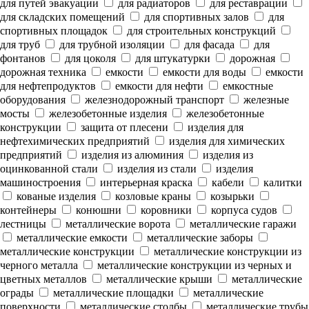
для путей эвакуации
для радиаторов
для реставрации
для складских помещений
для спортивных залов
для
спортивных площадок
для строительных конструкций
для труб
для трубной изоляции
для фасада
для
фонтанов
для цоколя
для штукатурки
дорожная
дорожная техника
емкости
емкости для воды
емкости
для нефтепродуктов
емкости для нефти
емкостные
оборудования
железнодорожный транспорт
железные
мосты
железобетонные изделия
железобетонные
конструкции
защита от плесени
изделия для
нефтехимических предприятий
изделия для химических
предприятий
изделия из алюминия
изделия из
оцинкованной стали
изделия из стали
изделия
машиностроения
интерьерная краска
кабели
калитки
кованые изделия
козловые краны
козырьки
контейнеры
конюшни
коровники
корпуса судов
лестницы
металлические ворота
металлические гаражи
металлические емкости
металлические заборы
металлические конструкции
металлические конструкции из
черного металла
металлические конструкции из черных и
цветных металлов
металлические крыши
металлические
ограды
металлические площадки
металлические
поверхности
металлические столбы
металлические трубы