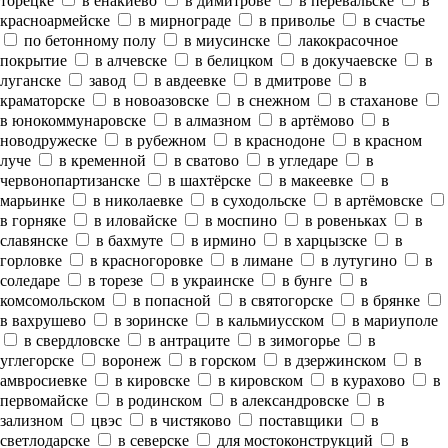
торецке
в енакиево
в димитрове
в перевальске
в
красноармейске
в мирнограде
в приволье
в счастье
по бетонному полу
в миусинске
лакокрасочное
покрытие
в алчевске
в белицком
в докучаевске
в
луганске
завод
в авдеевке
в дмитрове
в
краматорске
в новоазовске
в снежном
в стаханове
в юнокоммунаровске
в алмазном
в артёмово
в
новодружеске
в рубежном
в краснодоне
в красном
луче
в кременной
в сватово
в угледаре
в
червонопартизанске
в шахтёрске
в макеевке
в
марьинке
в николаевке
в суходольске
в артёмовске
в горняке
в иловайске
в моспино
в ровеньках
в
славянске
в бахмуте
в ирмино
в харцызске
в
горловке
в красногоровке
в лимане
в лутугино
в
соледаре
в торезе
в украинске
в бунге
в
комсомольском
в попасной
в святогорске
в брянке
в вахрушево
в зоринске
в кальмиусском
в мариуполе
в свердловске
в антраците
в зимогорье
в
углегорске
воронеж
в горском
в дзержинском
в
амвросиевке
в кировске
в кировском
в курахово
в
первомайске
в родинском
в александровске
в
зализном
цвэс
в чистяково
поставщики
в
светлодарске
в северске
для мостоконструкций
в