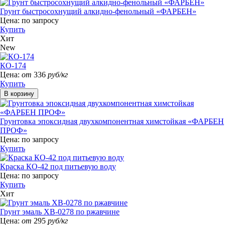
Грунт быстросохнущий алкидно-фенольный «ФАРБЕН»
Цена:
по запросу
Купить
Хит
New
КО-174
Цена:
от
336
руб/кг
Купить
Грунтовка эпоксидная двухкомпонентная химстойкая «ФАРБЕН
ПРОФ»
Цена:
по запросу
Купить
Краска КО-42 под питьевую воду
Цена:
по запросу
Купить
Хит
Грунт эмаль ХВ-0278 по ржавчине
Цена:
от
295
руб/кг