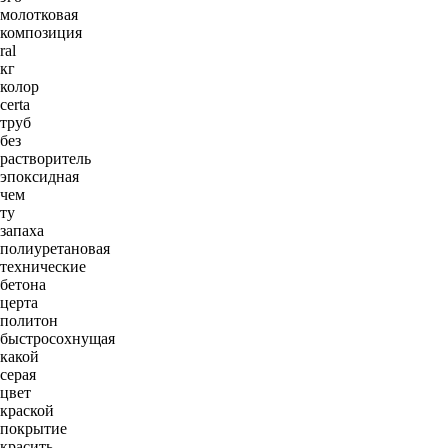
молотковая
композиция
ral
кг
колор
certa
труб
без
растворитель
эпоксидная
чем
ту
запаха
полиуретановая
технические
бетона
церта
политон
быстросохнущая
какой
серая
цвет
краской
покрытие
красить