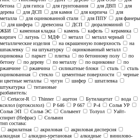
бетона
для гипса
для грунтования
для ДВП
для
дерева
для ДСП
для камня
для кирпича
для
металла
для оцинкованной стали
для ППУ
для фанеры
для шифера
древесина
ДСП
дюралюминий
ЖБИ
каменная кладка
камень
кафель
керамика
кирпич
латунь
МДФ
металл
металл черный
металлические изделия
на окрашенную поверхность
на
шпаклевку
на штукатурку
оцинкованный металл
оцинковка
паркет
плитка
по бетонному полу
по
бетону
по дереву
по металлу
по оцинковке
по
ржавчине
ржавчина
силикатные блоки
сталь
сталь
оцинкованная
стекло
цементные поверхности
черные
и цветные металлы
чугун
шифер
шпатлевка
штукатурка
титановые
разбавитель:
Certacor-R
Thinner
ацетон
Бутилацетат
вода
ксилол (ортоксилол)
Р 646
Р 667
Р-4
Сольв УР
Сольв ЭП
Сольв ЭС
Сольвент
Толуол
Уайт-
спирит (Нефрас)
Сольвин
тип состава:
акрилатная
акриловая
акриловая дисперсия
алкидная
алкидно-уретановая
алкидные
винилово-