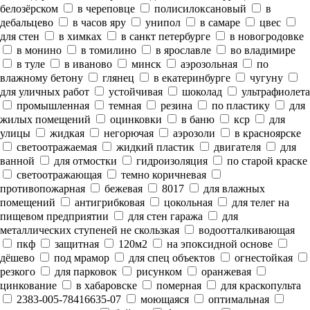
белозёрском
в череповце
полисилоксановый
в
дебальцево
в часов яру
унипол
в самаре
цвес
для стен
в химках
в санкт петербурге
в новогродовке
в монино
в томилино
в ярославле
во владимире
в туле
в иваново
минск
аэрозольная
по
влажному бетону
глянец
в екатеринбурге
чугуну
для уличных работ
устойчивая
шоколад
ультрафиолета
промышленная
темная
резина
по пластику
для
жилых помещений
оцинковки
в баню
кср
для
улицы
жидкая
негорючая
аэрозоли
в красноярске
светоотражаемая
жидкий пластик
двигателя
для
ванной
для отмостки
гидроизоляция
по старой краске
светоотражающая
темно коричневая
противопожарная
бежевая
8017
для влажных
помещений
антигрибковая
цокольная
для телег на
пищевом предприятии
для стен гаража
для
металлических ступеней не скользкая
водоотталкивающая
пкф
защитная
120м2
на эпоксидной основе
дёшево
под мрамор
для спец объектов
огнестойкая
резкого
для парковок
рисунком
оранжевая
цинкование
в хабаровске
померная
для краскопульта
2383-005-78416635-07
моющаяся
оптимальная