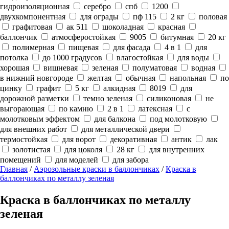
гидроизоляционная
серебро
спб
1200
двухкомпонентная
для ограды
пф 115
2 кг
половая
графитовая
ак 511
шоколадная
красная
баллончик
атмосферостойкая
9005
битумная
20 кг
полимерная
пищевая
для фасада
4 в 1
для
потолка
до 1000 градусов
влагостойкая
для воды
хорошая
вишневая
зеленая
полуматовая
водная
в нижний новгороде
желтая
обычная
напольная
по
цинку
графит
5 кг
алкидная
8019
для
дорожной разметки
темно зеленая
силиконовая
не
выгорающая
по камню
2 в 1
латексная
с
молотковым эффектом
для балкона
под молотковую
для внешних работ
для металлической двери
термостойкая
для ворот
декоративная
антик
лак
золотистая
для цоколя
28 кг
для внутренних
помещений
для моделей
для забора
Главная
/
Аэрозольные краски в баллончиках
/
Краска в
баллончиках по металлу зеленая
Краска в баллончиках по металлу
зеленая