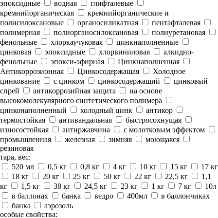
эпоксидные
водная
глифталевые
кремнийорганическая
кремнийорганические и
полисилоксановые
органосиликатная
пентафталевая
полимерная
полиорганосилоксановая
полиуретановая
фенольные
хлоркаучуковая
цинкнаполненные
цинковая
эпоксидные
хлорвиниловая
алкидно-
фенольные
эпокси-эфирная
Цинкнаполненная
Антикоррозионная
Цинкосодержащая
Холодное
цинкование
с цинком
цинкосодержащий
цинковый
спрей
антикоррозийная защита
на основе
высокомолекулярного синтетического полимера
цинконаполненный
холодный цинк
антикор
термостойкая
антивандальная
быстросохнущая
износостойкая
антиржавчина
с молотковым эффектом
промышленная
железная
зимняя
моющаяся
резиновая
тара, вес:
520 мл
0,5 кг
0,8 кг
4 кг
10 кг
15 кг
17 кг
18 кг
20 кг
25 кг
50 кг
22 кг
22,5 кг
1,1
кг
1,5 кг
38 кг
24,5 кг
23 кг
1 кг
7 кг
10л
в баллонах
банка
ведро
400мл
в баллончиках
банка
аэрозоль
особые свойства: