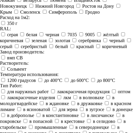
Абакан
Беларусь
Тюмень
Владивосток
Новокузнецк
Нижний Новгород
Ростов на Дону
Крым
Смоленск
Симферополь
Гродно
Расход на 1м2:
350 г
RAL:
серая
белая
черная
7035
9005
жёлтый
коричневая
зеленая
золотая
серебрянка
черный
серый
серебристый
белый
красный
коричневый
Завод производитель:
вмп СВ
Растворитель:
Сольвент
Температура использования:
1200 градусов
до 400°C
до 600°C
до 800°C
Тип Работ:
для наружных работ
лакокрасочная продукция
оптом
лакокрасочные изделия
лкм
в волновахе
в
молодогвардейске
в ждановке
в дружковке
в красном
лимане
в ясиноватой
для зерна
в зугрэсе
в донецке
в доброполье
в константиновке
в лисичанске
в
покровске
в попасной
в крестовке
в селидово
в
старобельске
промышленные
в северодонецке
в