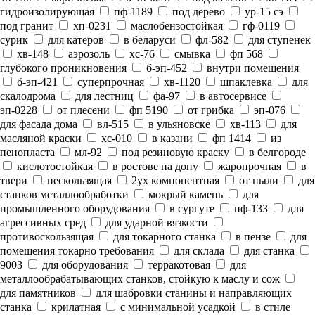
гидроизолирующая
пф-1189
под дерево
ур-15 сэ
под гранит
хп-0231
маслобензостойкая
гф-0119
сурик
для катеров
в беларуси
фл-582
для ступенек
хв-148
аэрозоль
хс-76
смывка
фп 568
глубокого проникновения
б-эп-452
внутри помещения
б-эп-421
суперпрочная
хв-1120
шпаклевка
для
скалодрома
для лестниц
фа-97
в автосервисе
эп-0228
от плесени
фп 5190
от грибка
эп-076
для фасада дома
вл-515
в ульяновске
хв-113
для
масляной краски
хс-010
в казани
фп 1414
из
пенопласта
мл-92
под резиновую краску
в белгороде
кислотостойкая
в ростове на дону
жаропрочная
в
твери
нескользящая
2ух компонентная
от пыли
для
станков металлообработки
мокрый камень
для
промышленного оборудования
в сургуте
пф-133
для
агрессивных сред
для ударной вязкости
противоскользящая
для токарного станка
в пензе
для
помещения токарно требования
для склада
для станка
9003
для оборудования
терракотовая
для
металлообрабатывающих станков, стойкую к маслу и сож
для памятников
для шабровки станины и направляющих
станка
крилатная
с минимальной усадкой
в стиле