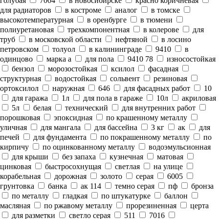
голубая
7004
в новосибирске
красно коричневая
для радиаторов
в костроме
аналог
в томске
высокотемпературная
в оренбурге
в тюмени
полиуретановая
трехкомпонентная
в колерове
для
труб
в московской области
нефтяной
в лосино
петровском
толуол
в калининграде
9410
в
одинцово
марка а
для пола
9410 78
износостойкая
бензол
морозостойкая
ксилол
фасадная
структурная
водостойкая
сольвент
резиновая
ортоксилол
наружная
646
для фасадных работ
10
для гаража
1л
для пола в гараже
10л
акриловая
5л
белая
технический
для внутренних работ
порошковая
эпоксидная
по крашенному металлу
уличная
для мангала
для бассейна
3 кг
ак
для
печей
для фундамента
по покрашенному металлу
по
кирпичу
по оцинкованному металлу
водоэмульсионная
для крыши
без запаха
кузнечная
матовая
цинковая
быстросохнущая
светлая
на улице
корабельная
дорожная
золото
серая
6005
грунтовка
банка
ак 114
темно серая
пф
бронза
по металлу
гладкая
по штукатурке
баллон
масляная
по ржавому металлу
прорезиненная
церта
для разметки
светло серая
511
7016