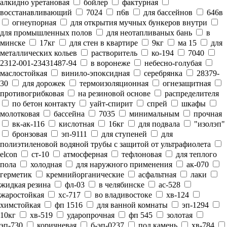
алкидно уретановая
бойлер
фактурная
восстанавливающий
7024
п6в
для бассейнов
646в
огнеупорная
для открытия мучных бункеров внутри
для промышленных полов
для неотапливаных бань
в
минске
17кг
для стен в квартире
9кг
ма 15
для
металлических кольев
растворитель
ко-194
7040
2312-001-23431487-94
в воронеже
небесно-голубая
маслостойкая
винило-эпоксидная
серебрянка
28379-
30
для дорожек
термоизоляционная
огнезащитная
противогрибковая
на резиновой основе
распределителя
по бетон контакту
уайт-спирит
спрей
шкафы
молотковая
бассейна
7035
минимальным
прочная
вк-ак-116
кислотная
16кг
для подвала
"изолэп"
бронзовая
эп-9111
для ступеней
для
полиэтиленовой водяной трубы с защитой от ультрафиолета
elcon
ст-10
атмосферная
тефлоновая
для теплого
пола
холодная
для наружного применения
ак-070
герметик
кремнийорганические
асфальтная
лаки
жидкая резина
фл-03
в челябинске
ас-528
жаростойкая
хс-717
во владивостоке
хв-124
химстойкая
фп 1516
для ванной комнаты
эп-1294
10кг
хв-519
ударопрочная
фп 545
золотая
эп-730
коричневая
б-эп-0237
под камень
хв-784