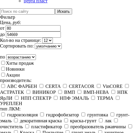
церта пласт
Фильтр
Цена,
руб
:
от
до
Кол-во на странице:
Сортировать по:
по
Хиты продаж
Новинки
Акции
производитель:
ABC ФАРБЕН
CERTA
CERTACOR
VinCORE
АСТРАТЕК
ВИНИКОР
ВМП
ВМП-НЕВА
НПК
ЯрЛИ
НПП СПЕКТР
НПФ ЭМАЛЬ
ТЕРМА
УРЕПЛЕН
тип ЛКМ:
гидроизоляция
гидрофобизатор
грунтовка
грунт-
эмаль
декоративная краска
краска-грунт
лак
очиститель
пластификатор
преобразователь ржавчины
эмаль
Краска
Покрытие
грунт эмаль
защитное