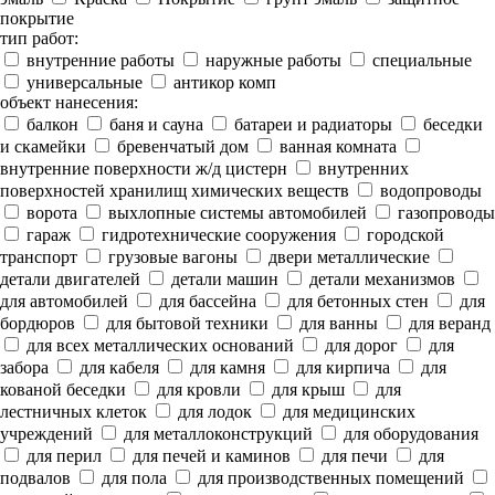
покрытие
тип работ:
внутренние работы
наружные работы
специальные
универсальные
антикор комп
объект нанесения:
балкон
баня и сауна
батареи и радиаторы
беседки
и скамейки
бревенчатый дом
ванная комната
внутренние поверхности ж/д цистерн
внутренних
поверхностей хранилищ химических веществ
водопроводы
ворота
выхлопные системы автомобилей
газопроводы
гараж
гидротехнические сооружения
городской
транспорт
грузовые вагоны
двери металлические
детали двигателей
детали машин
детали механизмов
для автомобилей
для бассейна
для бетонных стен
для
бордюров
для бытовой техники
для ванны
для веранд
для всех металлических оснований
для дорог
для
забора
для кабеля
для камня
для кирпича
для
кованой беседки
для кровли
для крыш
для
лестничных клеток
для лодок
для медицинских
учреждений
для металлоконструкций
для оборудования
для перил
для печей и каминов
для печи
для
подвалов
для пола
для производственных помещений