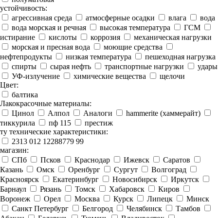
устойчивость:
агрессивная среда
атмосферные осадки
влага
вода
вода морская и речная
высокая температура
ГСМ
истирание
кислоты
коррозия
механическая нагрузки
морская и пресная вода
моющие средства
нефтепродукты
низкая температура
пешеходная нагрузка
спирты
сырая нефть
транспортные нагрузки
удары
УФ-излучение
химические вещества
щелочи
Цвет:
балтика
Лакокрасочные материалы:
Цинол
Алпол
Аналоги
hammerite (хаммерайт)
тиккурила
пф 115
престиж
ту технические характеристики:
2313 012 12288779 99
магазин:
СПб
Псков
Краснодар
Ижевск
Саратов
Казань
Омск
Оренбург
Сургут
Волгоград
Красноярск
Екатеринбург
Новосибирск
Иркутск
Барнаул
Рязань
Томск
Хабаровск
Киров
Воронеж
Орел
Москва
Курск
Липецк
Минск
Санкт Петербург
Белгород
Челябинск
Тамбов