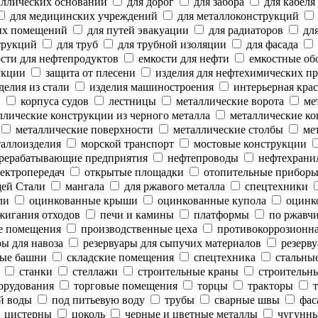
аллических оснований
для дорог
для забора
для кабеля
для медицинских учреждений
для металлоконструкций
ых помещений
для путей эвакуации
для радиаторов
для
трукций
для труб
для трубной изоляции
для фасада
сти для нефтепродуктов
емкости для нефти
емкостные об
укции
защита от плесени
изделия для нефтехимических п
делия из стали
изделия машиностроения
интерьерная крас
и
корпуса судов
лестницы
металлические ворота
мет
лические конструкции из черного металла
металлические ко
металлические поверхности
металлические столбы
мет
аллоизделия
морской транспорт
мостовые конструкции
рерабатывающие предприятия
нефтепроводы
нефтехрани
ектропередач
открытые площадки
отопительные прибор
ей Стали
мангала
для ржавого металла
спецтехники
ли
оцинкованные крыши
оцинкованные купола
оцинк
жигания отходов
печи и камины
платформы
по ржавч
е помещения
производственные цеха
противокоррозионн
ы для навоза
резервуары для сыпучих материалов
резерву
ые башни
складские помещения
спецтехника
стальны
станки
стеллажи
строительные краны
строительны
орудования
торговые помещения
торцы
тракторы
т
й воды
под питьевую воду
трубы
сварные швы
фас
цистерны
цоколь
черные и цветные металлы
чугунны