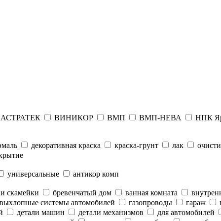
АСТРАТЕК
ВИНИКОР
ВМП
ВМП-НЕВА
НПК Я
эмаль
декоративная краска
краска-грунт
лак
очисти
крытие
универсальные
антикор комп
 и скамейки
бревенчатый дом
ванная комната
внутренн
выхлопные системы автомобилей
газопроводы
гараж
й
детали машин
детали механизмов
для автомобилей