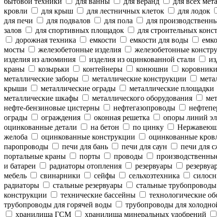
бытовой техники
для ванны
для веранд
для всех мет
кровли
для крыш
для лестничных клеток
для лодок
для печи
для подвалов
для пола
для производственн
залов
для спортивных площадок
для строительных конс
дорожная техника
емкости
емкости для воды
емко
мосты
железобетонные изделия
железобетонные констр
изделия из алюминия
изделия из оцинкованной стали
из
краны
козырьки
контейнеры
конюшни
коровник
металлические заборы
металлические конструкции
метал
крыши
металлические ограды
металлические площадки
металлические шкафы
металлического оборудования
мет
нефте-бензиновые цистерны
нефтегазопроводы
нефтепе
ограды
ограждения
оконная решетка
опоры линий эл
оцинкованные детали
на бетон
по цинку
Нержавеющ
желоба
оцинкованные конструкции
оцинкованные кров
паропроводы
печи для бань
печи для саун
печи для с
портальные краны
порты
проводы
производственны
и батареи
радиаторы отопления
резервуары
резервуар
мебель
свинарники
сейфы
сельхозтехника
силосн
радиаторы
стальные резервуары
стальные трубопроводы
конструкции
технические бассейны
технологические об
трубопроводы для горячей воды
трубопроводы для холодно
хранилища ГСМ
хранилища минеральных удобрений