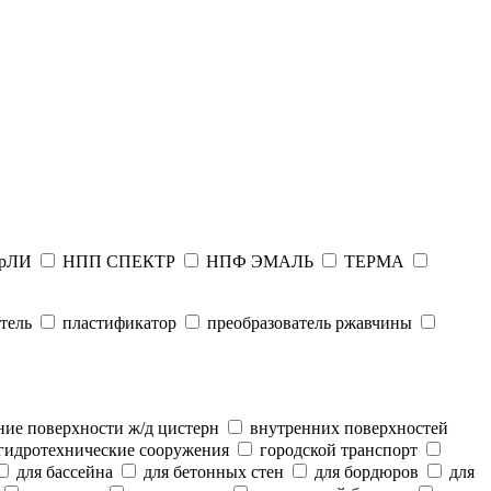
рЛИ
НПП СПЕКТР
НПФ ЭМАЛЬ
ТЕРМА
тель
пластификатор
преобразователь ржавчины
ие поверхности ж/д цистерн
внутренних поверхностей
гидротехнические сооружения
городской транспорт
для бассейна
для бетонных стен
для бордюров
для