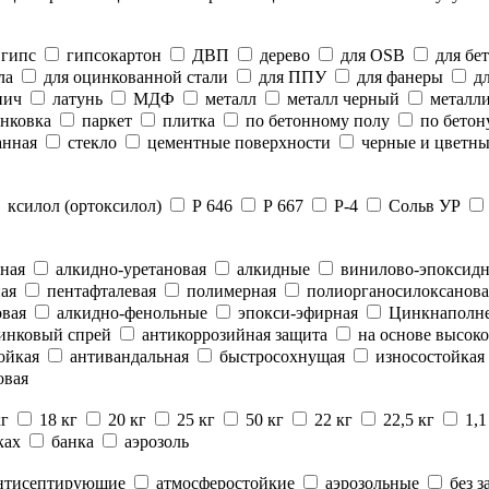
гипс
гипсокартон
ДВП
дерево
для OSB
для бе
ла
для оцинкованной стали
для ППУ
для фанеры
дл
пич
латунь
МДФ
металл
металл черный
металли
нковка
паркет
плитка
по бетонному полу
по бетон
анная
стекло
цементные поверхности
черные и цветны
ксилол (ортоксилол)
Р 646
Р 667
Р-4
Сольв УР
ная
алкидно-уретановая
алкидные
винилово-эпоксид
ая
пентафталевая
полимерная
полиорганосилоксанова
вая
алкидно-фенольные
эпокси-эфирная
Цинкнаполн
инковый спрей
антикоррозийная защита
на основе высоко
ойкая
антивандальная
быстросохнущая
износостойкая
овая
кг
18 кг
20 кг
25 кг
50 кг
22 кг
22,5 кг
1,1
ках
банка
аэрозоль
нтисептирующие
атмосферостойкие
аэрозольные
без з