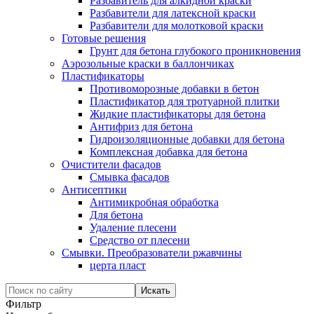
Разбавитель для алкидной краски
Разбавители для латексной краски
Разбавители для молотковой краски
Готовые решения
Грунт для бетона глубокого проникновения
Аэрозольные краски в баллончиках
Пластификаторы
Противоморозные добавки в бетон
Пластификатор для тротуарной плитки
Жидкие пластификаторы для бетона
Антифриз для бетона
Гидроизоляционные добавки для бетона
Комплексная добавка для бетона
Очистители фасадов
Смывка фасадов
Антисептики
Антимикробная обработка
Для бетона
Удаление плесени
Средство от плесени
Смывки. Преобразователи ржавчины
церта пласт
Фильтр