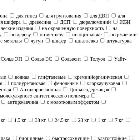
тона
для гипса
для грунтования
для ДВП
для
я шифера
древесина
ДСП
дюралюминий
ЖБИ
ческие изделия
на окрашенную поверхность
на
у
по дереву
по металлу
по оцинковке
по ржавчине
е металлы
чугун
шифер
шпатлевка
штукатурка
Сольв ЭП
Сольв ЭС
Сольвент
Толуол
Уайт-
ные
водная
глифталевые
кремнийорганическая
я
полиуретановая
фенольные
хлоркаучуковая
енная
Антикоррозионная
Цинкосодержащая
молекулярного синтетического полимера
антиржавчина
с молотковым эффектом
 кг
1,5 кг
38 кг
24,5 кг
23 кг
1 кг
7 кг
апаха
биоцидные
быстросохнущие
влагостойкие