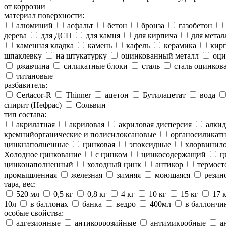
от коррозии
материал поверхности:
алюминий
асфальт
бетон
бронза
газобетон
дерева
для ДСП
для камня
для кирпича
для метал
каменная кладка
камень
кафель
керамика
кир
шпаклевку
на штукатурку
оцинкованный металл
оци
ржавчина
силикатные блоки
сталь
сталь оцинков
титановые
разбавитель:
Certacor-R
Thinner
ацетон
Бутилацетат
вода
спирит (Нефрас)
Сольвин
тип состава:
акрилатная
акриловая
акриловая дисперсия
алкид
кремнийорганические и полисилоксановые
органосиликатн
цинкнаполненные
цинковая
эпоксидные
хлорвинило
Холодное цинкование
с цинком
цинкосодержащий
ц
цинконаполненный
холодный цинк
антикор
термост
промышленная
железная
зимняя
моющаяся
резин
тара, вес:
520 мл
0,5 кг
0,8 кг
4 кг
10 кг
15 кг
17 
10л
в баллонах
банка
ведро
400мл
в баллончи
особые свойства:
адгезионные
антикоррозийные
антимикробные
а