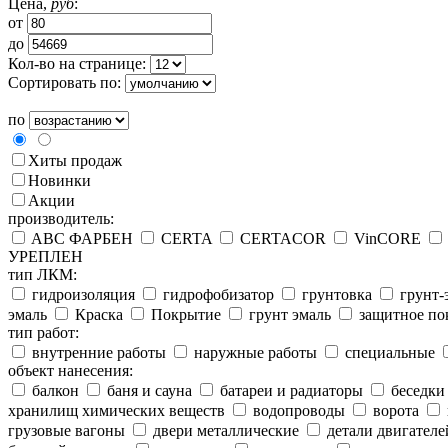
Цена,
руб
:
от
до
Кол-во на странице:
Сортировать по:
по
Хиты продаж
Новинки
Акции
производитель:
ABC ФАРБЕН
CERTA
CERTACOR
VinCORE
УРЕПЛЕН
тип ЛКМ:
гидроизоляция
гидрофобизатор
грунтовка
грунт-
эмаль
Краска
Покрытие
грунт эмаль
защитное по
тип работ:
внутренние работы
наружные работы
специальные
объект нанесения:
балкон
баня и сауна
батареи и радиаторы
беседки
хранилищ химических веществ
водопроводы
ворота
грузовые вагоны
двери металлические
детали двигателе