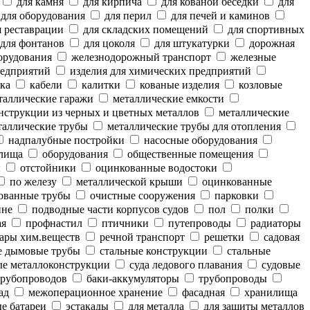
для камня
для кирпича
для кованой беседки
для
для оборудования
для перил
для печей и каминов
 реставрации
для складских помещений
для спортивных
для фонтанов
для цоколя
для штукатурки
дорожная
орудования
железнодорожный транспорт
железные
редприятий
изделия для химических предприятий
ка
кабели
калитки
кованые изделия
козловые
аллические гаражи
металлические емкости
нструкции из черных и цветных металлов
металлические
аллические трубы
металлические трубы для отопления
надпалубные постройки
насосные оборудования
лища
оборудования
общественные помещения
ы
отстойники
оцинкованные водостоки
по железу
металлической крыши
оцинкованные
ованные трубы
очистные сооружения
парковки
ине
подводные части корпусов судов
пол
полки
ая
профнастил
птичники
путепроводы
радиаторы
ары хим.веществ
речной транспорт
решетки
садовая
е дымовые трубы
стальные конструкции
стальные
е металлоконструкции
суда ледового плавания
судовые
рубопроводов
баки-аккумуляторы
трубопроводы
ад
межоперационное хранение
фасадная
хранилища
е батареи
эстакады
для металла
для защиты металлов