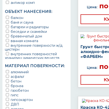
антикор комп
по
Цена:
ОБЪЕКТ НАНЕСЕНИЯ:
балкон
К
баня и сауна
батареи и радиаторы
беседки и скамейки
бревенчатый дом
ванная комната
внутренние поверхности ж/д
Грунт быстр
цистерн
алкидно-фе
внутренних поверхностей
«ФАРБЕН»
хранилищ химических веществ
водопроводы
по
МАТЕРИАЛ ПОВЕРХНОСТИ:
ворота
Цена:
выхлопные системы
алюминий
автомобилей
асфальт
К
газопроводы
бетон
гараж
бронза
гидротехнические сооружения
газобетон
городской транспорт
гипс
грузовые вагоны
гипсокартон
двери металлические
ДВП
Краска КО-4
детали двигателей