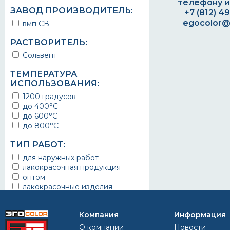
телефону и
мангала
Санкт Петербург
черный
ЗАВОД ПРОИЗВОДИТЕЛЬ:
+7 (812) 4
для ржавого металла
Белгород
серый
egocolor@
вмп СВ
спецтехники
Челябинск
серебристый
по железу
Тамбов
белый
РАСТВОРИТЕЛЬ:
металлической крыши
Абакан
красный
оцинкованные желоба
Беларусь
коричневый
Сольвент
оцинкованные конструкции
Тюмень
ТЕМПЕРАТУРА
оцинкованные кровли
Владивосток
ИСПОЛЬЗОВАНИЯ:
оцинкованные крыши
Новокузнецк
оцинкованные купола
Нижний Новгород
1200 градусов
оцинкованные трубы
Ростов на Дону
до 400°C
очистные сооружения
Крым
до 600°C
парковки
Смоленск
до 800°C
паропроводы
Симферополь
печи для бань
Гродно
ТИП РАБОТ:
печи для саун
для наружных работ
печи для сжигания отходов
лакокрасочная продукция
печи и камины
оптом
платформы
лакокрасочные изделия
по ржавчине
лкм
подводные части корпусов
в волновахе
судов
Компания
Информация
в молодогвардейске
пол
в ждановке
О компании
Новости
полки