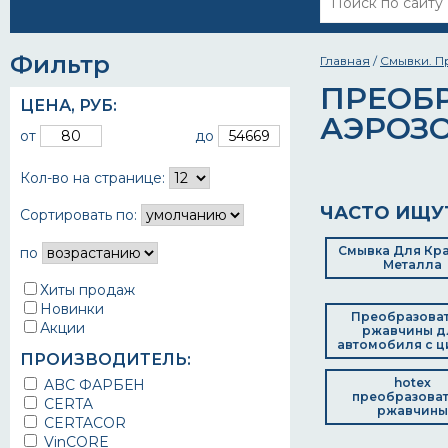
Фильтр
Главная
/
Смывки. П
ПРЕОБ
ЦЕНА,
РУБ
:
АЭРОЗ
от
до
Кол-во на странице:
ЧАСТО ИЩУ
Сортировать по:
Смывка Для Кра
по
Металла
Хиты продаж
Новинки
Преобразова
Акции
ржавчины д
автомобиля с ц
ПРОИЗВОДИТЕЛЬ:
hotex
ABC ФАРБЕН
преобразова
CERTA
ржавчины
CERTACOR
VinCORE