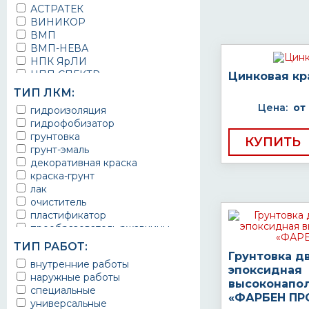
АСТРАТЕК
ВИНИКОР
ВМП
ВМП-НЕВА
НПК ЯрЛИ
НПП СПЕКТР
Цинковая кр
НПФ ЭМАЛЬ
ТИП ЛКМ:
ТЕРМА
Цена:
от
гидроизоляция
УРЕПЛЕН
гидрофобизатор
грунтовка
КУПИТЬ
грунт-эмаль
декоративная краска
краска-грунт
лак
очиститель
пластификатор
преобразователь ржавчины
эмаль
ТИП РАБОТ:
Краска
Грунтовка д
внутренние работы
Покрытие
эпоксидная
наружные работы
грунт эмаль
высоконапо
специальные
защитное покрытие
«ФАРБЕН ПР
универсальные