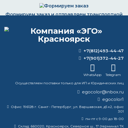
Формируем заказ и отправляем транспортной
компанией
+7(812)493-44-47
ВОПРОС-ОТВЕТ
+7(901)372-44-27
Как удалить эпоксидную краску?
WhatsApp
Telegram
Сколько времени сохнет
Осуществляем поставки только для ИП и Юридических лиц
двухкомпонентная краска?
egocolor@inbox.ru
Какая краска по металлу самая
egocolor1
долговечная?
Офис:
196128 г. Санкт - Петербург, ул. Варшавская, д5 к2, офис
301
Какой класс опасности у
пн-пт с 9-00 до 18-00
растворителя?
Склад:
660020, Красноярск, Северное ш., 17 (терминал ТК