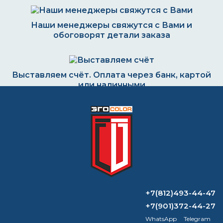
Наши менеджеры свяжутся с Вами и
обоговорят детали заказа
Выставляем счёт. Оплата через банк, картой
или наличными
Формируем заказ и отправляем транспортной
компанией
ВОПРОС-ОТВЕТ
+7(812)493-44-47
+7(901)372-44-27
Сколько нужно водоэмульсионной
WhatsApp
Telegram