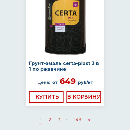
Грунт-эмаль certa-plast 3 в
1 по ржавчине
649
Цена:
от
руб/кг
КУПИТЬ
...
1
2
3
148
»