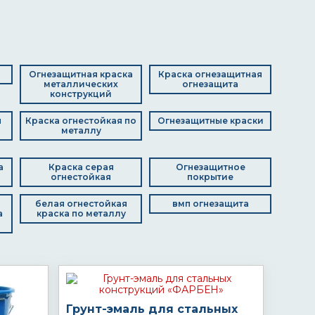
Огнезащитная краска
Краска огнезащитная
металлических
огнезащита
конструкций
я
Краска огнестойкая по
Огнезащитные краски
металлу
а
Краска серая
Огнезащитное
огнестойкая
покрытие
белая огнестойкая
вмп огнезащита
а
краска по металлу
Грунт-эмаль для стальных