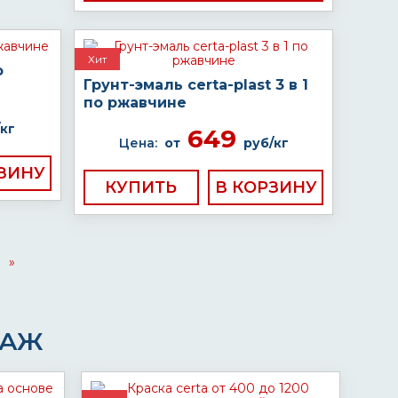
Хит
о
Грунт-эмаль certa-plast 3 в 1
по ржавчине
кг
649
Цена:
от
руб/кг
КУПИТЬ
»
ДАЖ