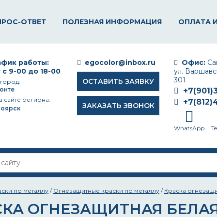
ПРОС-ОТВЕТ
ПОЛЕЗНАЯ ИНФОРМАЦИЯ
ОПЛАТА 
фик работы:
egocolor@inbox.ru
Офис:
Сан
 с 9-00 до 18-00
ул. Варшавск
301
ОСТАВИТЬ ЗАЯВКУ
город:
онте
+7(901)
а сайте региона:
+7(812)
ЗАКАЗАТЬ ЗВОНОК
ноярск
WhatsApp
T
аски по металлу
/
Огнезащитные краски по металлу
/
Краска огнезащ
СКА ОГНЕЗАЩИТНАЯ БЕЛА