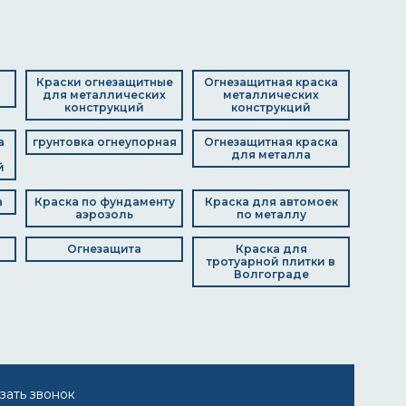
Краски огнезащитные
Огнезащитная краска
для металлических
металлических
конструкций
конструкций
а
грунтовка огнеупорная
Огнезащитная краска
для металла
й
а
Краска по фундаменту
Краска для автомоек
аэрозоль
по металлу
Огнезащита
Краска для
тротуарной плитки в
Волгограде