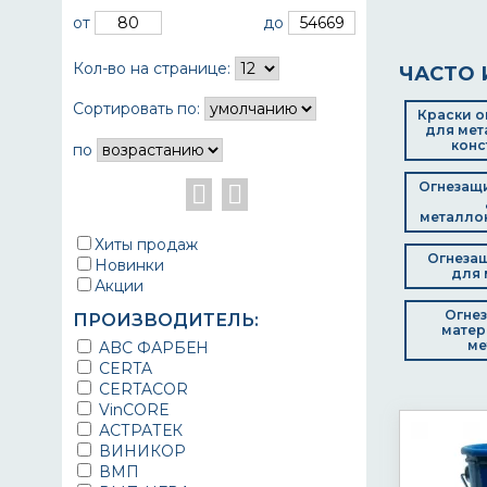
от
до
Кол-во на странице:
ЧАСТО 
Сортировать по:
Краски о
для мет
конс
по
Огнезащи
металло
Хиты продаж
Огнезащ
Новинки
для 
Акции
Огне
ПРОИЗВОДИТЕЛЬ:
матер
ме
ABC ФАРБЕН
CERTA
CERTACOR
VinCORE
АСТРАТЕК
ВИНИКОР
ВМП