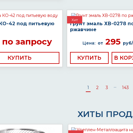
Хит
 КО-42 под питьевую
Грунт эмаль ХВ-0278 п
ржавчине
по запросу
295
Цена:
от
руб/
КУПИТЬ
КУПИТЬ
...
1
2
3
143
ХИТЫ ПРО