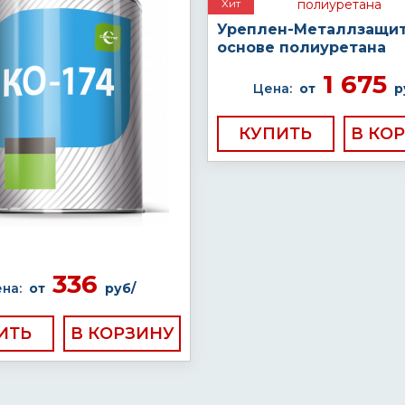
Хит
Уреплен-Металлзащит
основе полиуретана
1 675
Цена:
от
р
КУПИТЬ
336
на:
от
руб/
ИТЬ