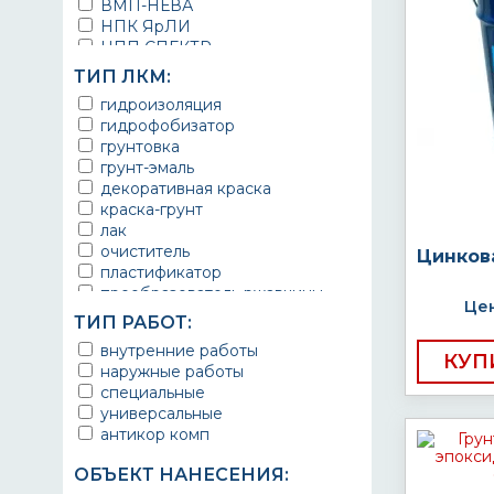
ВМП-НЕВА
НПК ЯрЛИ
НПП СПЕКТР
НПФ ЭМАЛЬ
ТИП ЛКМ:
ТЕРМА
гидроизоляция
УРЕПЛЕН
гидрофобизатор
грунтовка
грунт-эмаль
декоративная краска
краска-грунт
лак
очиститель
Цинков
пластификатор
преобразователь ржавчины
Цен
эмаль
ТИП РАБОТ:
Краска
внутренние работы
Покрытие
КУП
наружные работы
грунт эмаль
специальные
защитное покрытие
универсальные
антикор комп
ОБЪЕКТ НАНЕСЕНИЯ: