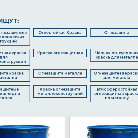
ИЩУТ:
гнезащитные
Огнестойкая Краска
Огнезащита
аллических
трукций
тная краска
Краска огнезащитная
Черная огнеупорна
для
краска для металла
конструкций
ита краска
Огнезащита металла
Огнезащитная краск
металла
для металла
защитные
Краска огнезащита
атмосферостойкая
иалы для
металлоконструкций
огнезащитная краск
талла
по металлу