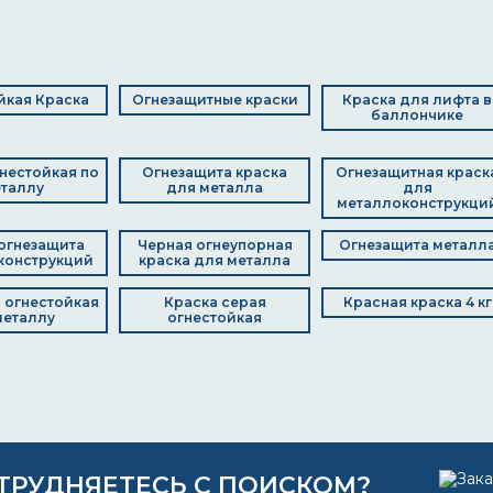
йкая Краска
Огнезащитные краски
Краска для лифта в
баллончике
нестойкая по
Огнезащита краска
Огнезащитная краск
таллу
для металла
для
металлоконструкци
огнезащита
Черная огнеупорная
Огнезащита металл
конструкций
краска для металла
 огнестойкая
Краска серая
Красная краска 4 кг
металлу
огнестойкая
ТРУДНЯЕТЕСЬ С ПОИСКОМ?