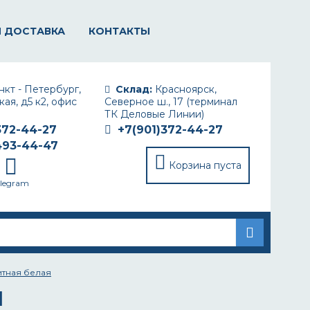
И ДОСТАВКА
КОНТАКТЫ
кт - Петербург,
Склад:
Красноярск,
ая, д5 к2, офис
Северное ш., 17 (терминал
ТК Деловые Линии)
372-44-27
+7(901)372-44-27
493-44-47
Корзина пуста
elegram
итная белая
Я