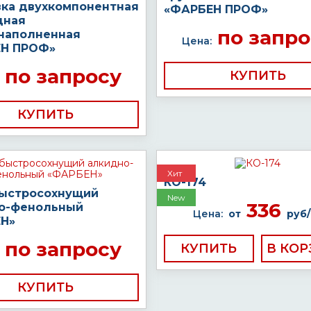
вка двухкомпонентная
«ФАРБЕН ПРОФ»
дная
по запро
наполненная
Цена:
Н ПРОФ»
по запросу
КУПИТЬ
КУПИТЬ
Хит
КО-174
быстросохнущий
New
336
о-фенольный
Цена:
от
руб/
Н»
по запросу
КУПИТЬ
КУПИТЬ