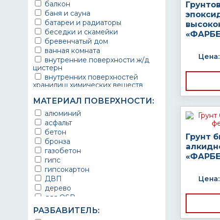
балкон
Грунто
баня и сауна
эпокси
батареи и радиаторы
высоко
беседки и скамейки
«ФАРБЕ
бревенчатый дом
ванная комната
Цена:
внутренние поверхности ж/д
цистерн
внутренних поверхностей
хранилищ химических веществ
водопроводы
МАТЕРИАЛ ПОВЕРХНОСТИ:
ворота
выхлопные системы
алюминий
автомобилей
асфальт
газопроводы
бетон
Грунт 
гараж
бронза
алкидн
гидротехнические сооружения
газобетон
«ФАРБЕ
городской транспорт
гипс
грузовые вагоны
гипсокартон
двери металлические
ДВП
Цена:
детали двигателей
дерево
детали машин
для OSB
детали механизмов
для бетона
РАЗБАВИТЕЛЬ:
для автомобилей
для гипса