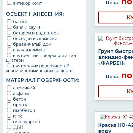
по
Цена:
антикор комп
ОБЪЕКТ НАНЕСЕНИЯ:
К
балкон
баня и сауна
батареи и радиаторы
беседки и скамейки
бревенчатый дом
ванная комната
Грунт быстр
внутренние поверхности ж/д
алкидно-фе
цистерн
«ФАРБЕН»
внутренних поверхностей
хранилищ химических веществ
по
водопроводы
Цена:
МАТЕРИАЛ ПОВЕРХНОСТИ:
ворота
выхлопные системы
алюминий
К
автомобилей
асфальт
газопроводы
бетон
гараж
бронза
гидротехнические сооружения
газобетон
городской транспорт
гипс
грузовые вагоны
гипсокартон
Краска КО-4
двери металлические
ДВП
воду
детали двигателей