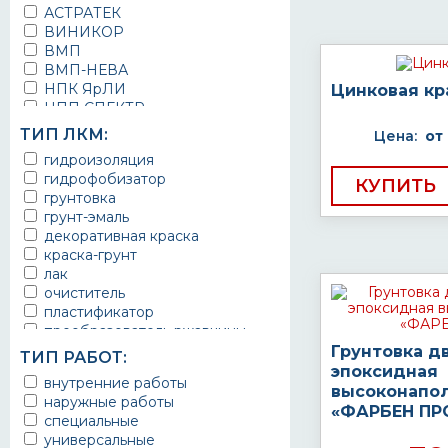
АСТРАТЕК
ВИНИКОР
ВМП
ВМП-НЕВА
НПК ЯрЛИ
Цинковая кр
НПП СПЕКТР
НПФ ЭМАЛЬ
ТИП ЛКМ:
Цена:
от
ТЕРМА
гидроизоляция
УРЕПЛЕН
гидрофобизатор
КУПИТЬ
грунтовка
грунт-эмаль
декоративная краска
краска-грунт
лак
очиститель
пластификатор
преобразователь ржавчины
эмаль
Грунтовка д
ТИП РАБОТ:
Краска
эпоксидная
внутренние работы
Покрытие
высоконапо
наружные работы
грунт эмаль
«ФАРБЕН ПР
специальные
защитное покрытие
универсальные