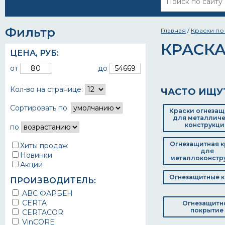
Фильтр
Главная
/
Краски по
КРАСК
ЦЕНА,
РУБ
:
от
до
Кол-во на странице:
ЧАСТО ИЩУ
Сортировать по:
Краски огнезащ
для металличе
конструкци
по
Огнезащитная к
Хиты продаж
для
Новинки
металлоконстр
Акции
Огнезащитные к
ПРОИЗВОДИТЕЛЬ:
ABC ФАРБЕН
CERTA
Огнезащитн
покрытие
CERTACOR
VinCORE