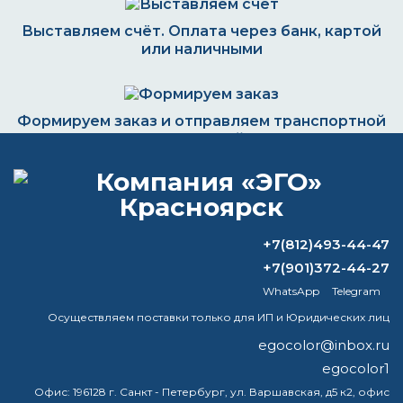
Выставляем счёт. Оплата через банк, картой
или наличными
Формируем заказ и отправляем транспортной
компанией
ВОПРОС-ОТВЕТ
+7(812)493-44-47
+7(901)372-44-27
Какой способ покраски металла самый
WhatsApp
Telegram
долговечный?
Осуществляем поставки только для ИП и Юридических лиц
Как выбрать термостойкую краску?
egocolor@inbox.ru
egocolor1
Что такое покрытие Цинол?
Офис:
196128 г. Санкт - Петербург, ул. Варшавская, д5 к2, офис