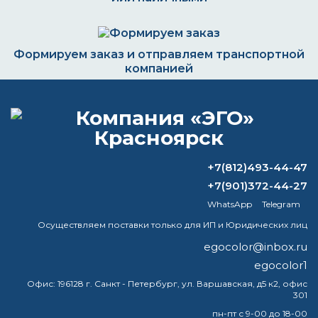
Формируем заказ и отправляем транспортной
компанией
ВОПРОС-ОТВЕТ
+7(812)493-44-47
Можно ли потолок красить
+7(901)372-44-27
водоэмульсионкой?
WhatsApp
Telegram
Осуществляем поставки только для ИП и Юридических лиц
Какой краской красят двигатель?
egocolor@inbox.ru
Какая краска на водной основе для
egocolor1
внутренних работ самая лучшая?
Офис:
196128 г. Санкт - Петербург, ул. Варшавская, д5 к2, офис
301
Как обозначаются лакокрасочные
пн-пт с 9-00 до 18-00