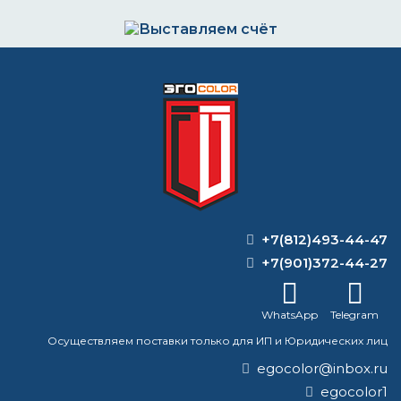
Выставляем счёт. Оплата через банк, картой
или наличными
Формируем заказ и отправляем транспортной
компанией
+7(812)493-44-47
ВОПРОС-ОТВЕТ
+7(901)372-44-27
Сколько стоит 100 г краски на
WhatsApp
Telegram
машину?
Осуществляем поставки только для ИП и Юридических лиц
Чем покрасить тротуарную плитку
egocolor@inbox.ru
egocolor1