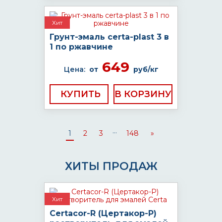
Хит
Грунт-эмаль certa-plast 3 в
1 по ржавчине
649
Цена:
от
руб/кг
КУПИТЬ
...
1
2
3
148
»
ХИТЫ ПРОДАЖ
Хит
Certacor-R (Цертакор-Р)