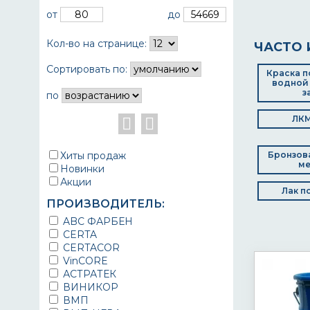
от
до
Кол-во на странице:
ЧАСТО 
Сортировать по:
Краска п
водной 
з
по
ЛКМ
Хиты продаж
Бронзова
ме
Новинки
Акции
Лак п
ПРОИЗВОДИТЕЛЬ:
ABC ФАРБЕН
CERTA
CERTACOR
VinCORE
АСТРАТЕК
ВИНИКОР
ВМП