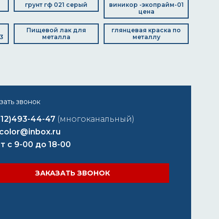
грунт гф 021 серый
виникор -экопрайм-01
цена
Пищевой лак для
глянцевая краска по
3
металла
металлу
812)493-44-47
(многоканальный)
color@inbox.ru
т с 9-00 до 18-00
ЗАКАЗАТЬ ЗВОНОК