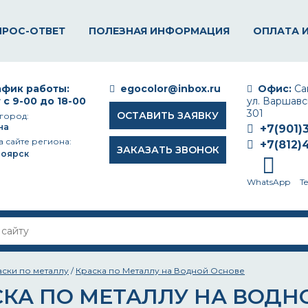
ПРОС-ОТВЕТ
ПОЛЕЗНАЯ ИНФОРМАЦИЯ
ОПЛАТА 
фик работы:
egocolor@inbox.ru
Офис:
Сан
 с 9-00 до 18-00
ул. Варшавск
301
ОСТАВИТЬ ЗАЯВКУ
город:
на
+7(901)
а сайте региона:
+7(812)
ЗАКАЗАТЬ ЗВОНОК
ноярск
WhatsApp
T
аски по металлу
/
Краска по Металлу на Водной Основе
СКА ПО МЕТАЛЛУ НА ВОДН