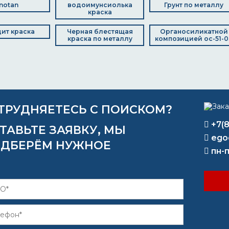
inotan
водоимунсиолька
Грунт по металлу
краска
ит краска
Черная блестящая
Органосиликатной
краска по металлу
композицией ос-51-0
ТРУДНЯЕТЕСЬ С ПОИСКОМ?
+7(
ТАВЬТЕ ЗАЯВКУ, МЫ
ego
ДБЕРЁМ НУЖНОЕ
пн-п