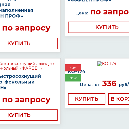
дная
по запро
наполненная
Цена:
Н ПРОФ»
по запросу
КУПИТЬ
КУПИТЬ
Хит
КО-174
быстросохнущий
New
336
о-фенольный
Цена:
от
руб/
Н»
по запросу
КУПИТЬ
КУПИТЬ