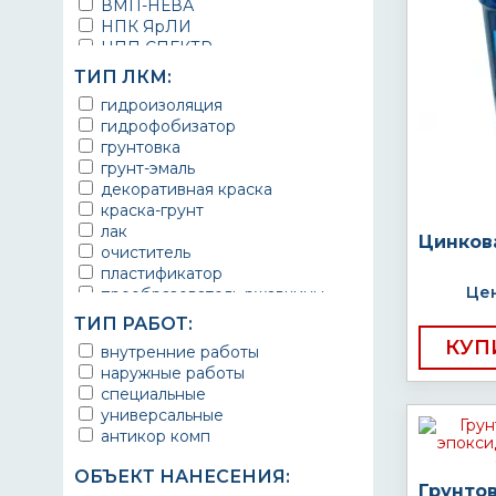
ВМП-НЕВА
НПК ЯрЛИ
НПП СПЕКТР
НПФ ЭМАЛЬ
ТИП ЛКМ:
ТЕРМА
гидроизоляция
УРЕПЛЕН
гидрофобизатор
грунтовка
грунт-эмаль
декоративная краска
краска-грунт
лак
Цинков
очиститель
пластификатор
Цен
преобразователь ржавчины
эмаль
ТИП РАБОТ:
Краска
КУП
внутренние работы
Покрытие
наружные работы
грунт эмаль
специальные
защитное покрытие
универсальные
антикор комп
ОБЪЕКТ НАНЕСЕНИЯ:
Грунто