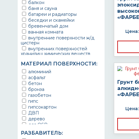
балкон
эпокси
баня и сауна
высоко
батареи и радиаторы
«ФАРБЕ
беседки и скамейки
бревенчатый дом
Цена:
ванная комната
внутренние поверхности ж/д
цистерн
внутренних поверхностей
хранилищ химических веществ
водопроводы
МАТЕРИАЛ ПОВЕРХНОСТИ:
ворота
выхлопные системы
алюминий
автомобилей
асфальт
Грунт 
газопроводы
бетон
гараж
алкидн
бронза
гидротехнические сооружения
«ФАРБЕ
газобетон
городской транспорт
гипс
грузовые вагоны
гипсокартон
Цена:
двери металлические
ДВП
детали двигателей
дерево
детали машин
для OSB
детали механизмов
для бетона
РАЗБАВИТЕЛЬ:
для автомобилей
для гипса