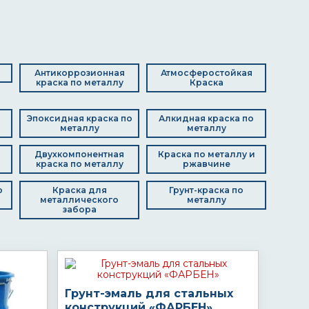
Антикоррозионная
Атмосферостойкая
краска по металлу
Краска
Эпоксидная краска по
Алкидная краска по
металлу
металлу
Двухкомпонентная
Краска по металлу и
краска по металлу
ржавчине
о
Краска для
Грунт-краска по
металлического
металлу
забора
Грунт-эмаль для стальных
конструкций «ФАРБЕН»