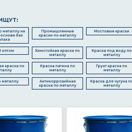
ИЩУТ:
о металлу на
Промышленные
Мостовые краски
основе без
краски по металлу
апаха
 оптом
Химстойкая краска по
Краска под воду по
металлу
металлу
я краска по
Краска патина по
Грунт краска по
таллу
металлу
металлу
о металлу
Антикоррозийная
Краска для чугуна п
краска по металлу
металлу