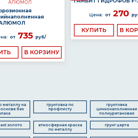
ГАМБИТ ГИДРОФОБ F-
ррозионная
270
Цена:
от
ру
ийнаполненная
а АЛЮМОЛ
КУПИТЬ
735
на:
от
руб/
ИТЬ
о металлу на
грунтовка по
грунтовка
основе без
профлисту
цинконаполненная
апаха
полиуретановая
last золото
атмосферная краска
грунт церта
по металлу