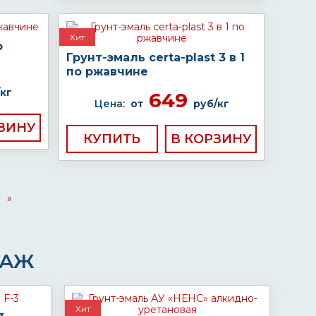
Хит
о
Грунт-эмаль certa-plast 3 в 1
по ржавчине
кг
649
Цена:
от
руб/кг
КУПИТЬ
»
ДАЖ
Хит