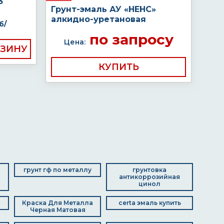
3
Грунт-эмаль АУ «НЕНС»
алкидно-уретановая
б/
по запросу
Цена:
КУПИТЬ
грунт гф по металлу
грунтовка
антикоррозийная
цинол
Краска Для Металла
certa эмаль купить
Черная Матовая