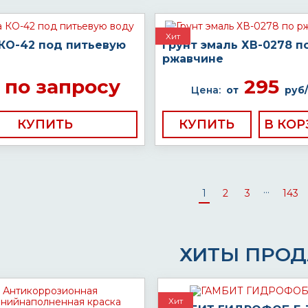
Хит
 КО-42 под питьевую
Грунт эмаль ХВ-0278 п
ржавчине
по запросу
295
Цена:
от
руб/
КУПИТЬ
КУПИТЬ
...
1
2
3
143
ХИТЫ ПРО
Хит