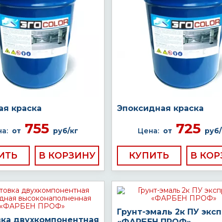
ая краска
Эпоксидная краска
755
725
а:
от
руб/кг
Цена:
от
руб/
ИТЬ
КУПИТЬ
Грунт-эмаль 2к ПУ экс
вка двухкомпонентная
«ФАРБЕН ПРОФ»