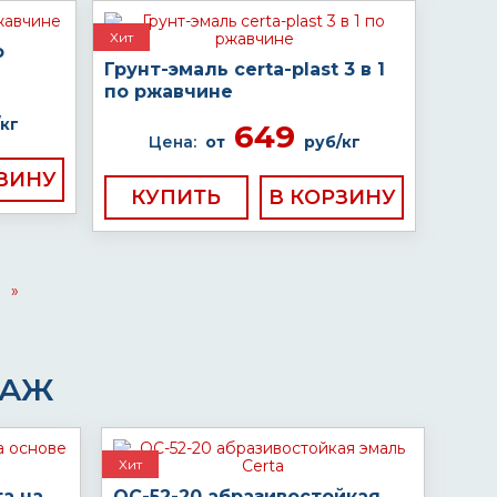
Хит
о
Грунт-эмаль certa-plast 3 в 1
по ржавчине
кг
649
Цена:
от
руб/кг
КУПИТЬ
»
ДАЖ
Хит
а на
ОС-52-20 абразивостойкая