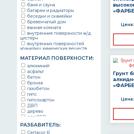
баня и сауна
высоко
батареи и радиаторы
«ФАРБЕ
беседки и скамейки
бревенчатый дом
Цена:
ванная комната
внутренние поверхности ж/д
цистерн
внутренних поверхностей
хранилищ химических веществ
водопроводы
МАТЕРИАЛ ПОВЕРХНОСТИ:
ворота
выхлопные системы
алюминий
автомобилей
асфальт
Грунт 
газопроводы
бетон
алкидн
гараж
бронза
«ФАРБЕ
гидротехнические сооружения
газобетон
городской транспорт
гипс
грузовые вагоны
Цена:
гипсокартон
двери металлические
ДВП
детали двигателей
дерево
детали машин
для OSB
детали механизмов
для бетона
РАЗБАВИТЕЛЬ:
для автомобилей
для гипса
Certacor-R
для бассейна