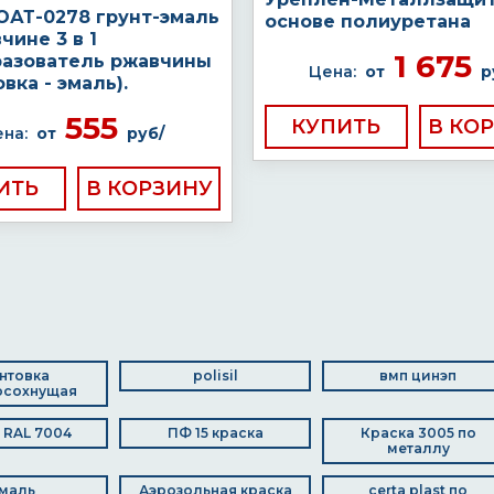
ОАТ-0278 грунт-эмаль
основе полиуретана
чине 3 в 1
1 675
разователь ржавчины
Цена:
от
р
овка - эмаль).
555
КУПИТЬ
на:
от
руб/
ИТЬ
нтовка
polisil
вмп цинэп
осохнущая
 RAL 7004
ПФ 15 краска
Краска 3005 по
металлу
маль
Аэрозольная краска
certa plast по