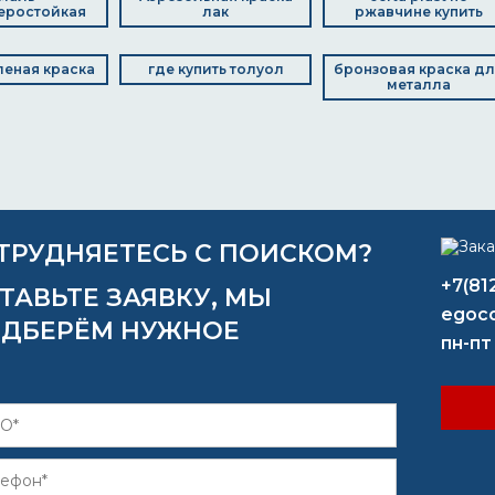
еростойкая
лак
ржавчине купить
леная краска
где купить толуол
бронзовая краска д
металла
ТРУДНЯЕТЕСЬ С ПОИСКОМ?
+7(81
ТАВЬТЕ ЗАЯВКУ, МЫ
egoco
ДБЕРЁМ НУЖНОЕ
пн-пт