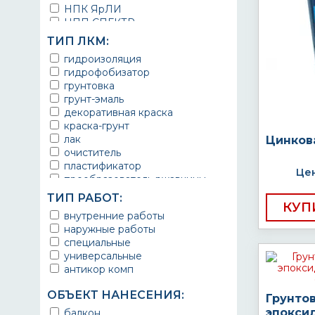
НПК ЯрЛИ
НПП СПЕКТР
НПФ ЭМАЛЬ
ТИП ЛКМ:
ТЕРМА
гидроизоляция
УРЕПЛЕН
гидрофобизатор
грунтовка
грунт-эмаль
декоративная краска
краска-грунт
лак
Цинков
очиститель
пластификатор
Цен
преобразователь ржавчины
эмаль
ТИП РАБОТ:
Краска
КУП
внутренние работы
Покрытие
наружные работы
грунт эмаль
специальные
защитное покрытие
универсальные
антикор комп
ОБЪЕКТ НАНЕСЕНИЯ:
Грунто
эпокси
балкон