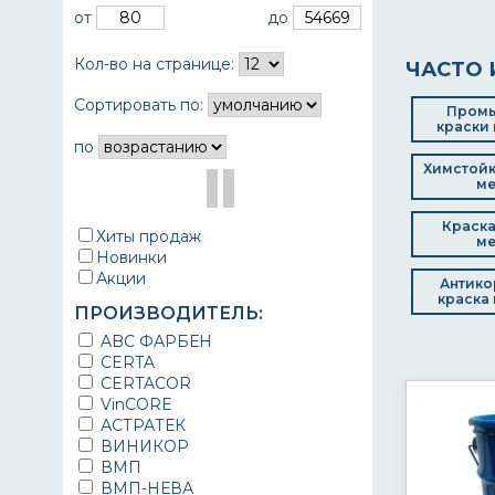
от
до
Кол-во на странице:
ЧАСТО 
Сортировать по:
Пром
краски 
по
Химстойк
ме
Краска
Хиты продаж
ме
Новинки
Акции
Антико
краска 
ПРОИЗВОДИТЕЛЬ:
ABC ФАРБЕН
CERTA
CERTACOR
VinCORE
АСТРАТЕК
ВИНИКОР
ВМП
ВМП-НЕВА