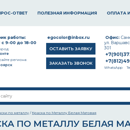
ПРОС-ОТВЕТ
ПОЛЕЗНАЯ ИНФОРМАЦИЯ
ОПЛАТА 
ик работы:
egocolor@inbox.ru
Офис:
Санк
 с 9-00 до 18-00
ул. Варшавск
301
ОСТАВИТЬ ЗАЯВКУ
ород:
онте
+7(901)3
сайте региона:
+7(812)4
ЗАКАЗАТЬ ЗВОНОК
ноярск
WhatsApp
T
аски по металлу
/
Краска по Металлу Белая Матовая
СКА ПО МЕТАЛЛУ БЕЛАЯ М