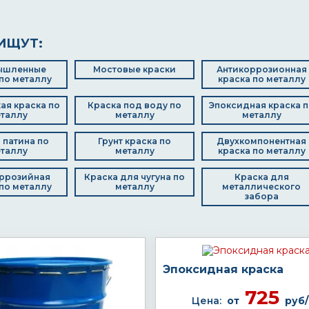
ИЩУТ:
ышленные
Мостовые краски
Антикоррозионная
по металлу
краска по металлу
ая краска по
Краска под воду по
Эпоксидная краска п
таллу
металлу
металлу
 патина по
Грунт краска по
Двухкомпонентная
таллу
металлу
краска по металлу
ррозийная
Краска для чугуна по
Краска для
по металлу
металлу
металлического
забора
Эпоксидная краска
725
Цена:
от
руб/