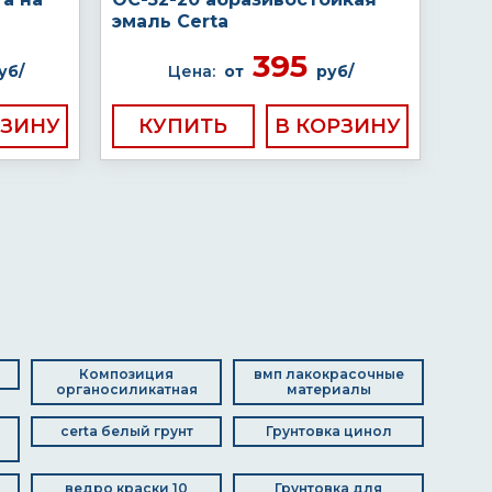
эмаль Certa
395
уб/
Цена:
от
руб/
КУПИТЬ
Композиция
вмп лакокрасочные
органосиликатная
материалы
certa белый грунт
Грунтовка цинол
ведро краски 10
Грунтовка для