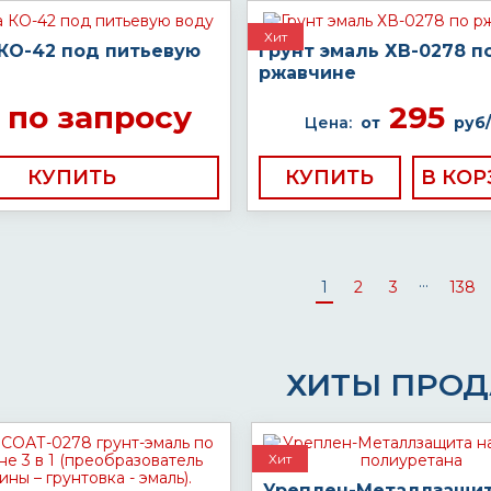
Хит
 КО-42 под питьевую
Грунт эмаль ХВ-0278 п
ржавчине
по запросу
295
Цена:
от
руб/
КУПИТЬ
КУПИТЬ
...
1
2
3
138
ХИТЫ ПРО
Хит
Уреплен-Металлзащит