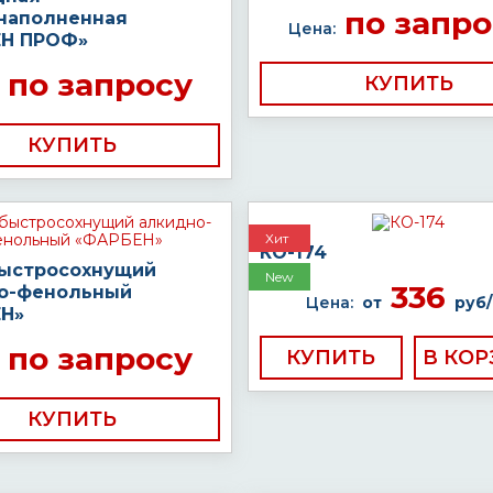
по запро
наполненная
Цена:
Н ПРОФ»
по запросу
КУПИТЬ
КУПИТЬ
Хит
КО-174
быстросохнущий
New
336
о-фенольный
Цена:
от
руб/
Н»
по запросу
КУПИТЬ
КУПИТЬ