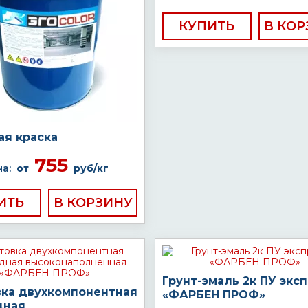
КУПИТЬ
ая краска
755
а:
от
руб/кг
ИТЬ
Грунт-эмаль 2к ПУ экс
вка двухкомпонентная
«ФАРБЕН ПРОФ»
дная