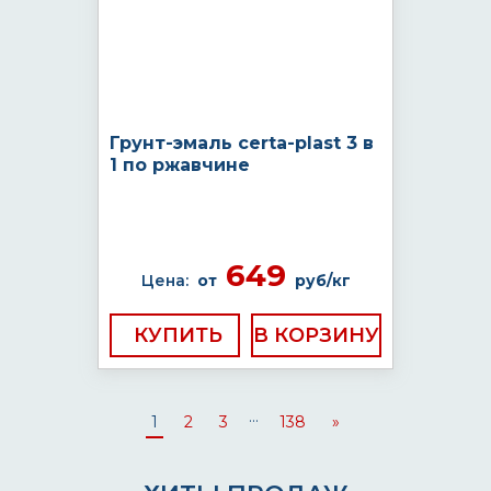
Грунт-эмаль certa-plast 3 в
1 по ржавчине
649
Цена:
от
руб/кг
КУПИТЬ
...
1
2
3
138
»