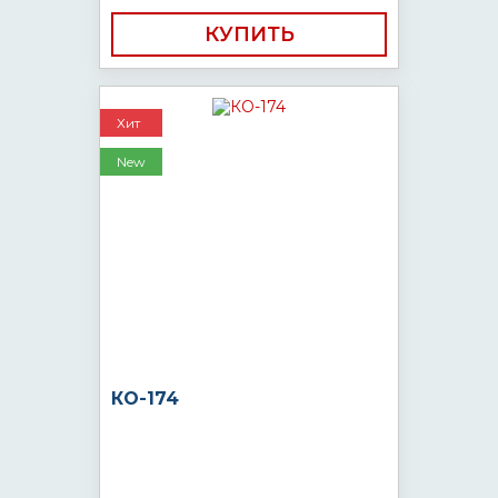
КУПИТЬ
Хит
New
КО-174