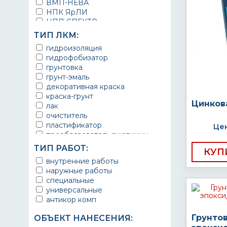
ВМП-НЕВА
НПК ЯрЛИ
НПП СПЕКТР
НПФ ЭМАЛЬ
ТИП ЛКМ:
ТЕРМА
гидроизоляция
УРЕПЛЕН
гидрофобизатор
грунтовка
грунт-эмаль
декоративная краска
краска-грунт
Цинков
лак
очиститель
пластификатор
Цен
преобразователь ржавчины
эмаль
ТИП РАБОТ:
КУП
Краска
внутренние работы
Покрытие
наружные работы
грунт эмаль
специальные
защитное покрытие
универсальные
антикор комп
Грунто
ОБЪЕКТ НАНЕСЕНИЯ: