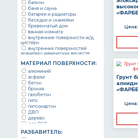
эпокси
балкон
высоко
баня и сауна
«ФАРБЕ
батареи и радиаторы
беседки и скамейки
бревенчатый дом
Цена:
ванная комната
внутренние поверхности ж/д
цистерн
внутренних поверхностей
хранилищ химических веществ
водопроводы
МАТЕРИАЛ ПОВЕРХНОСТИ:
ворота
выхлопные системы
алюминий
автомобилей
асфальт
Грунт 
газопроводы
бетон
алкидн
гараж
бронза
«ФАРБЕ
гидротехнические сооружения
газобетон
городской транспорт
гипс
Цена:
грузовые вагоны
гипсокартон
двери металлические
ДВП
детали двигателей
дерево
детали машин
для OSB
детали механизмов
для бетона
РАЗБАВИТЕЛЬ:
для автомобилей
для гипса