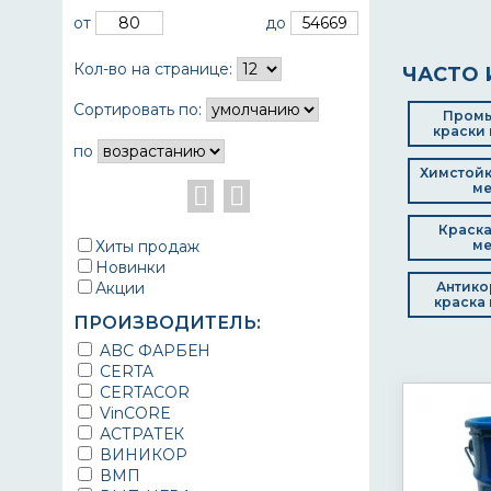
от
до
Кол-во на странице:
ЧАСТО 
Сортировать по:
Пром
краски 
по
Химстойк
ме
Краска
Хиты продаж
ме
Новинки
Акции
Антико
краска 
ПРОИЗВОДИТЕЛЬ:
ABC ФАРБЕН
CERTA
CERTACOR
VinCORE
АСТРАТЕК
ВИНИКОР
ВМП