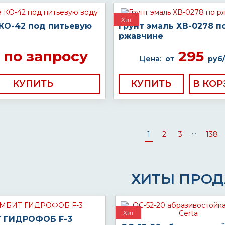
Хит
 КО-42 под питьевую
Грунт эмаль ХВ-0278 п
ржавчине
по запросу
295
Цена:
от
руб/
КУПИТЬ
КУПИТЬ
...
1
2
3
138
ХИТЫ ПРО
Хит
 ГИДРОФОБ F-3