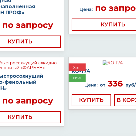
дная
по запро
наполненная
Цена:
Н ПРОФ»
по запросу
КУПИТЬ
КУПИТЬ
Хит
КО-174
быстросохнущий
New
336
о-фенольный
Цена:
от
руб/
Н»
по запросу
КУПИТЬ
КУПИТЬ