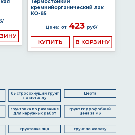
йкая
Термостойкий
кремнийорганический лак
КО-85
б/
423
Цена:
от
руб/
КУПИТЬ
быстросохнущий грунт
Церта
по металлу
грунтовка по ржавчине
грунт гидрофобный
для наружных работ
цена за м3
грунтовка пцв
грунт по железу