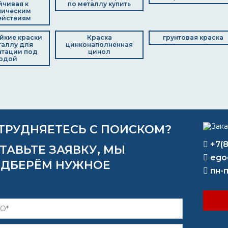
йчивая к
по металлу купить
ническим
ействиям
йкие краски
Краска
грунтовая краска
таллу для
цинконаполненная
атации под
цинол
одой
ТРУДНЯЕТЕСЬ С ПОИСКОМ?
+7(
ТАВЬТЕ ЗАЯВКУ, МЫ
ego
ДБЕРЁМ НУЖНОЕ
пн-п