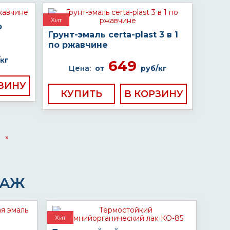
Хит
о
Грунт-эмаль certa-plast 3 в 1
по ржавчине
кг
649
Цена:
от
руб/кг
КУПИТЬ
»
ДАЖ
Хит