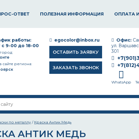
ПРОС-ОТВЕТ
ПОЛЕЗНАЯ ИНФОРМАЦИЯ
ОПЛАТА 
фик работы:
egocolor@inbox.ru
Офис:
Сан
 с 9-00 до 18-00
ул. Варшавск
301
ОСТАВИТЬ ЗАЯВКУ
город:
онте
+7(901)
а сайте региона:
+7(812)
ЗАКАЗАТЬ ЗВОНОК
ноярск
WhatsApp
T
аски по металлу
/
Краска Антик Медь
СКА АНТИК МЕДЬ