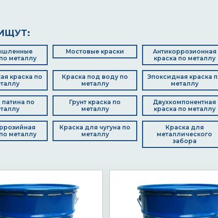
ИЩУТ:
ышленные
Мостовые краски
Антикоррозионная
по металлу
краска по металлу
ая краска по
Краска под воду по
Эпоксидная краска п
таллу
металлу
металлу
 патина по
Грунт краска по
Двухкомпонентная
таллу
металлу
краска по металлу
ррозийная
Краска для чугуна по
Краска для
по металлу
металлу
металлического
забора