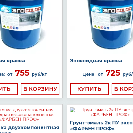
ая краска
Эпоксидная краска
755
725
а:
от
руб/кг
Цена:
от
руб/
ИТЬ
КУПИТЬ
Грунт-эмаль 2к ПУ экс
вка двухкомпонентная
«ФАРБЕН ПРОФ»