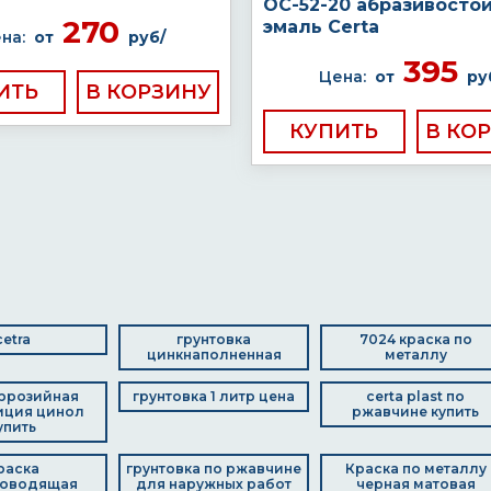
ОС-52-20 абразивосто
270
эмаль Certa
на:
от
руб/
395
Цена:
от
ру
ИТЬ
КУПИТЬ
cetra
грунтовка
7024 краска по
цинкнаполненная
металлу
ррозийная
грунтовка 1 литр цена
certa plast по
иция цинол
ржавчине купить
упить
раска
грунтовка по ржавчине
Краска по металлу
роводящая
для наружных работ
черная матовая