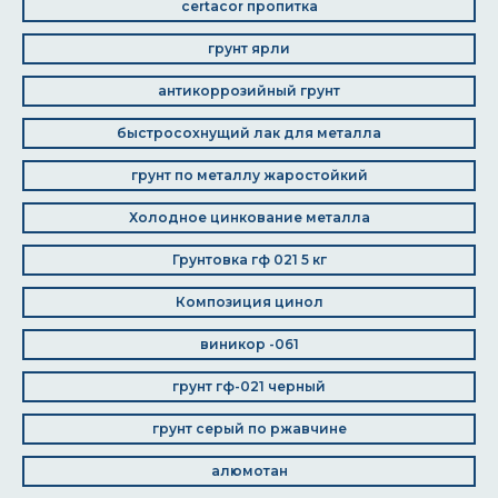
certacor пропитка
грунт ярли
антикоррозийный грунт
быстросохнущий лак для металла
грунт по металлу жаростойкий
Холодное цинкование металла
Грунтовка гф 021 5 кг
Композиция цинол
виникор -061
грунт гф-021 черный
грунт серый по ржавчине
алюмотан