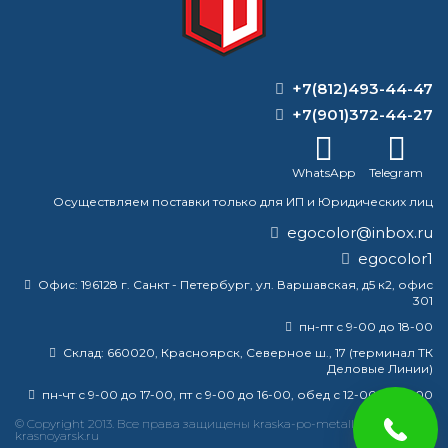
+7(812)493-44-47
+7(901)372-44-27
WhatsApp
Telegram
Осуществляем поставки только для ИП и Юридических лиц
egocolor@inbox.ru
egocolor1
Офис:
196128 г. Санкт - Петербург, ул. Варшавская, д5 к2, офис
301
пн-пт с 9-00 до 18-00
Склад:
660020, Красноярск, Северное ш., 17 (терминал ТК
Деловые Линии)
пн-чт с 9-00 до 17-00, пт с 9-00 до 16-00, обед с 12-00 до 13-00
© Copyright 2013. Все права защищены kraska-po-metallu-
krasnoyarsk.ru