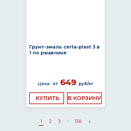
Грунт-эмаль certa-plast 3 в
1 по ржавчине
649
Цена:
от
руб/кг
КУПИТЬ
...
1
2
3
138
»