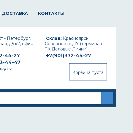
И ДОСТАВКА
КОНТАКТЫ
т - Петербург,
Склад:
Красноярск,
ая, д5 к2, офис
Северное ш., 17 (терминал
ТК Деловые Линии)
72-44-27
+7(901)372-44-27
93-44-47
elegram
Корзина пуста