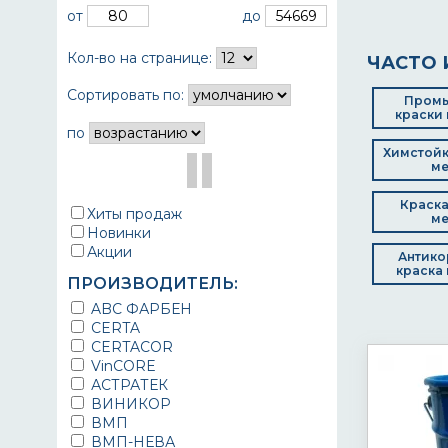
от
до
Кол-во на странице:
ЧАСТО 
Сортировать по:
Пром
краски 
по
Химстойк
ме
Краска
Хиты продаж
ме
Новинки
Акции
Антико
краска 
ПРОИЗВОДИТЕЛЬ:
ABC ФАРБЕН
CERTA
CERTACOR
VinCORE
АСТРАТЕК
ВИНИКОР
ВМП
ВМП-НЕВА