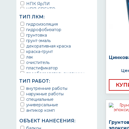
НПК ЯрЛИ
НПП СПЕКТР
НПФ ЭМАЛЬ
ТИП ЛКМ:
ТЕРМА
гидроизоляция
УРЕПЛЕН
гидрофобизатор
грунтовка
грунт-эмаль
декоративная краска
краска-грунт
лак
Цинков
очиститель
пластификатор
Цен
преобразователь ржавчины
эмаль
ТИП РАБОТ:
Краска
КУП
внутренние работы
Покрытие
наружные работы
грунт эмаль
специальные
защитное покрытие
универсальные
антикор комп
ОБЪЕКТ НАНЕСЕНИЯ:
Грунто
эпокси
балкон