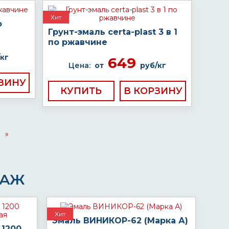
Хит
о
Грунт-эмаль certa-plast 3 в 1
по ржавчине
кг
649
Цена:
от
руб/кг
КУПИТЬ
»
ДАЖ
Хит
Эмаль ВИНИКОР-62 (Марка А)
 1200