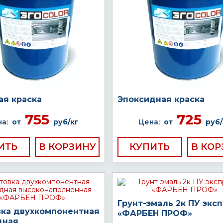
ая краска
Эпоксидная краска
755
725
а:
от
руб/кг
Цена:
от
руб/
ИТЬ
КУПИТЬ
Грунт-эмаль 2к ПУ экс
вка двухкомпонентная
«ФАРБЕН ПРОФ»
дная