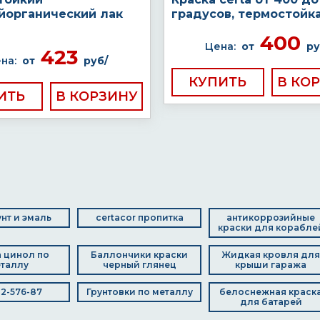
йорганический лак
градусов, термостойк
400
Цена:
от
ру
423
на:
от
руб/
КУПИТЬ
ИТЬ
унт и эмаль
certacor пропитка
антикоррозийные
краски для корабле
 цинол по
Баллончики краски
Жидкая кровля для
таллу
черный глянец
крыши гаража
02-576-87
Грунтовки по металлу
белоснежная краск
для батарей