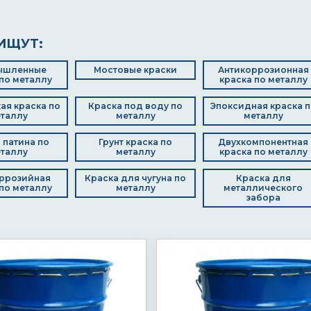
ИЩУТ:
ышленные
Мостовые краски
Антикоррозионная
по металлу
краска по металлу
ая краска по
Краска под воду по
Эпоксидная краска п
таллу
металлу
металлу
 патина по
Грунт краска по
Двухкомпонентная
таллу
металлу
краска по металлу
ррозийная
Краска для чугуна по
Краска для
по металлу
металлу
металлического
забора