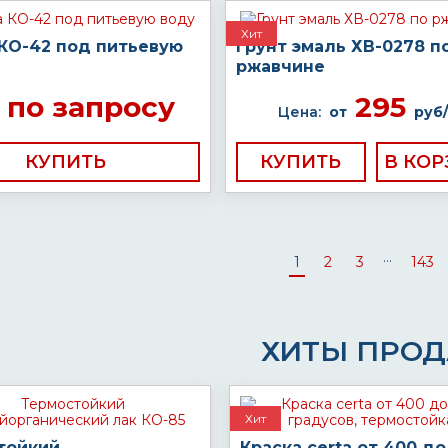
Хит
 КО-42 под питьевую
Грунт эмаль ХВ-0278 п
ржавчине
по запросу
295
Цена:
от
руб/
КУПИТЬ
КУПИТЬ
...
1
2
3
143
ХИТЫ ПРО
Хит
тойкий
Краска certa от 400 до