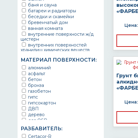
баня и сауна
высоко
батареи и радиаторы
«ФАРБЕ
беседки и скамейки
бревенчатый дом
Цена:
ванная комната
внутренние поверхности ж/д
цистерн
внутренних поверхностей
хранилищ химических веществ
водопроводы
МАТЕРИАЛ ПОВЕРХНОСТИ:
ворота
выхлопные системы
алюминий
автомобилей
асфальт
Грунт 
газопроводы
бетон
алкидн
гараж
бронза
«ФАРБЕ
гидротехнические сооружения
газобетон
городской транспорт
гипс
грузовые вагоны
Цена:
гипсокартон
двери металлические
ДВП
детали двигателей
дерево
детали машин
для OSB
детали механизмов
для бетона
РАЗБАВИТЕЛЬ:
для автомобилей
для гипса
Certacor-R
для бассейна