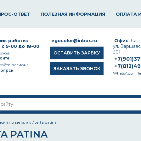
ПРОС-ОТВЕТ
ПОЛЕЗНАЯ ИНФОРМАЦИЯ
ОПЛАТА 
ик работы:
egocolor@inbox.ru
Офис:
Санк
 с 9-00 до 18-00
ул. Варшавск
301
ОСТАВИТЬ ЗАЯВКУ
ород:
онте
+7(901)3
сайте региона:
+7(812)4
ЗАКАЗАТЬ ЗВОНОК
ноярск
WhatsApp
T
аски по металлу
/
certa patina
A PATINA