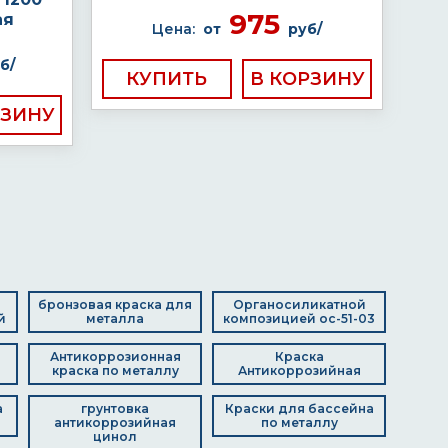
975
ая
Цена:
от
руб/
б/
КУПИТЬ
бронзовая краска для
Органосиликатной
й
металла
композицией ос-51-03
Антикоррозионная
Краска
краска по металлу
Антикоррозийная
а
грунтовка
Краски для бассейна
антикоррозийная
по металлу
цинол