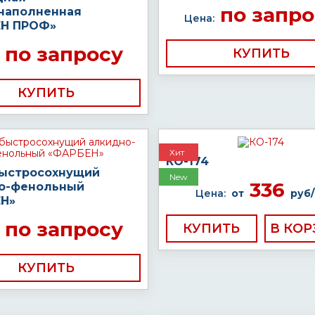
по запро
наполненная
Цена:
Н ПРОФ»
по запросу
КУПИТЬ
КУПИТЬ
Хит
КО-174
быстросохнущий
New
336
о-фенольный
Цена:
от
руб/
Н»
по запросу
КУПИТЬ
КУПИТЬ