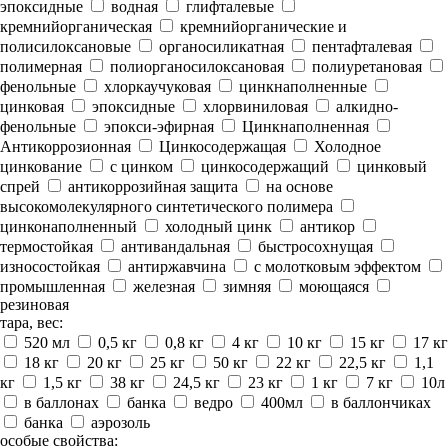
эпоксидные
водная
глифталевые
кремнийорганическая
кремнийорганические и
полисилоксановые
органосиликатная
пентафталевая
полимерная
полиорганосилоксановая
полиуретановая
фенольные
хлоркаучуковая
цинкнаполненные
цинковая
эпоксидные
хлорвиниловая
алкидно-
фенольные
эпокси-эфирная
Цинкнаполненная
Антикоррозионная
Цинкосодержащая
Холодное
цинкование
с цинком
цинкосодержащий
цинковый
спрей
антикоррозийная защита
на основе
высокомолекулярного синтетического полимера
цинконаполненный
холодный цинк
антикор
термостойкая
антивандальная
быстросохнущая
износостойкая
антиржавчина
с молотковым эффектом
промышленная
железная
зимняя
моющаяся
резиновая
тара, вес:
520 мл
0,5 кг
0,8 кг
4 кг
10 кг
15 кг
17 кг
18 кг
20 кг
25 кг
50 кг
22 кг
22,5 кг
1,1
кг
1,5 кг
38 кг
24,5 кг
23 кг
1 кг
7 кг
10л
в баллонах
банка
ведро
400мл
в баллончиках
банка
аэрозоль
особые свойства: