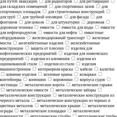
для путей эвакуации
для радиаторов
для реставрации
для складских помещений
для спортивных залов
для
спортивных площадок
для строительных конструкций
для труб
для трубной изоляции
для фасада
для
фонтанов
для цоколя
для штукатурки
дорожная
дорожная техника
емкости
емкости для воды
емкости
для нефтепродуктов
емкости для нефти
емкостные
оборудования
железнодорожный транспорт
железные
мосты
железобетонные изделия
железобетонные
конструкции
защита от плесени
изделия для
нефтехимических предприятий
изделия для химических
предприятий
изделия из алюминия
изделия из
оцинкованной стали
изделия из стали
изделия
машиностроения
интерьерная краска
кабели
калитки
кованые изделия
козловые краны
козырьки
контейнеры
конюшни
коровники
корпуса судов
лестницы
металлические ворота
металлические гаражи
металлические емкости
металлические заборы
металлические конструкции
металлические конструкции из
черного металла
металлические конструкции из черных и
цветных металлов
металлические крыши
металлические
ограды
металлические площадки
металлические
поверхности
металлические столбы
металлические трубы