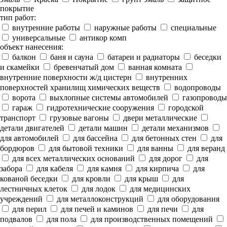
покрытие
тип работ:
внутренние работы
наружные работы
специальные
универсальные
антикор комп
объект нанесения:
балкон
баня и сауна
батареи и радиаторы
беседки
и скамейки
бревенчатый дом
ванная комната
внутренние поверхности ж/д цистерн
внутренних
поверхностей хранилищ химических веществ
водопроводы
ворота
выхлопные системы автомобилей
газопроводы
гараж
гидротехнические сооружения
городской
транспорт
грузовые вагоны
двери металлические
детали двигателей
детали машин
детали механизмов
для автомобилей
для бассейна
для бетонных стен
для
бордюров
для бытовой техники
для ванны
для веранд
для всех металлических оснований
для дорог
для
забора
для кабеля
для камня
для кирпича
для
кованой беседки
для кровли
для крыш
для
лестничных клеток
для лодок
для медицинских
учреждений
для металлоконструкций
для оборудования
для перил
для печей и каминов
для печи
для
подвалов
для пола
для производственных помещений