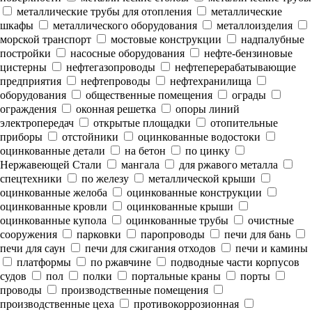
металлические трубы для отопления
металлические
шкафы
металлического оборудования
металлоизделия
морской транспорт
мостовые конструкции
надпалубные
постройки
насосные оборудования
нефте-бензиновые
цистерны
нефтегазопроводы
нефтеперерабатывающие
предприятия
нефтепроводы
нефтехранилища
оборудования
общественные помещения
ограды
ограждения
оконная решетка
опоры линий
электропередач
открытые площадки
отопительные
приборы
отстойники
оцинкованные водостоки
оцинкованные детали
на бетон
по цинку
Нержавеющей Стали
мангала
для ржавого металла
спецтехники
по железу
металлической крыши
оцинкованные желоба
оцинкованные конструкции
оцинкованные кровли
оцинкованные крыши
оцинкованные купола
оцинкованные трубы
очистные
сооружения
парковки
паропроводы
печи для бань
печи для саун
печи для сжигания отходов
печи и камины
платформы
по ржавчине
подводные части корпусов
судов
пол
полки
портальные краны
порты
проводы
производственные помещения
производственные цеха
противокоррозионная