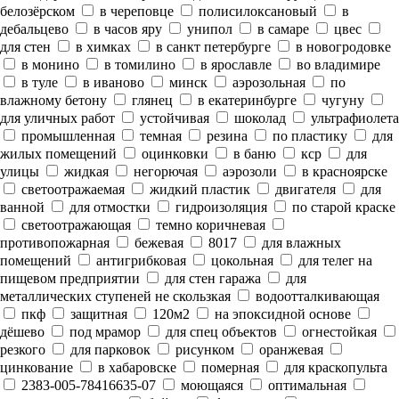
белозёрском
в череповце
полисилоксановый
в
дебальцево
в часов яру
унипол
в самаре
цвес
для стен
в химках
в санкт петербурге
в новогродовке
в монино
в томилино
в ярославле
во владимире
в туле
в иваново
минск
аэрозольная
по
влажному бетону
глянец
в екатеринбурге
чугуну
для уличных работ
устойчивая
шоколад
ультрафиолета
промышленная
темная
резина
по пластику
для
жилых помещений
оцинковки
в баню
кср
для
улицы
жидкая
негорючая
аэрозоли
в красноярске
светоотражаемая
жидкий пластик
двигателя
для
ванной
для отмостки
гидроизоляция
по старой краске
светоотражающая
темно коричневая
противопожарная
бежевая
8017
для влажных
помещений
антигрибковая
цокольная
для телег на
пищевом предприятии
для стен гаража
для
металлических ступеней не скользкая
водоотталкивающая
пкф
защитная
120м2
на эпоксидной основе
дёшево
под мрамор
для спец объектов
огнестойкая
резкого
для парковок
рисунком
оранжевая
цинкование
в хабаровске
померная
для краскопульта
2383-005-78416635-07
моющаяся
оптимальная