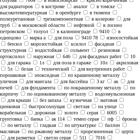
голубая
7004
в новосибирске
красно коричневая
для радиаторов
в костроме
аналог
в томске
высокотемпературная
в оренбурге
в тюмени
полиуретановая
трехкомпонентная
в колерове
для
труб
в московской области
нефтяной
в лосино
петровском
толуол
в калининграде
9410
в
одинцово
марка а
для пола
9410 78
износостойкая
бензол
морозостойкая
ксилол
фасадная
структурная
водостойкая
сольвент
резиновая
ортоксилол
наружная
646
для фасадных работ
10
для гаража
1л
для пола в гараже
10л
акриловая
5л
белая
технический
для внутренних работ
порошковая
эпоксидная
по крашенному металлу
уличная
для мангала
для бассейна
3 кг
ак
для
печей
для фундамента
по покрашенному металлу
по
кирпичу
по оцинкованному металлу
водоэмульсионная
для крыши
без запаха
кузнечная
матовая
цинковая
быстросохнущая
светлая
на улице
корабельная
дорожная
золото
серая
6005
грунтовка
банка
ак 114
темно серая
пф
бронза
по металлу
гладкая
по штукатурке
баллон
масляная
по ржавому металлу
прорезиненная
церта
для разметки
светло серая
511
7016