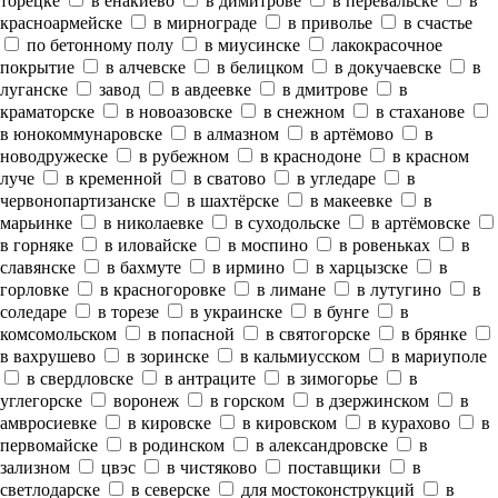
торецке
в енакиево
в димитрове
в перевальске
в
красноармейске
в мирнограде
в приволье
в счастье
по бетонному полу
в миусинске
лакокрасочное
покрытие
в алчевске
в белицком
в докучаевске
в
луганске
завод
в авдеевке
в дмитрове
в
краматорске
в новоазовске
в снежном
в стаханове
в юнокоммунаровске
в алмазном
в артёмово
в
новодружеске
в рубежном
в краснодоне
в красном
луче
в кременной
в сватово
в угледаре
в
червонопартизанске
в шахтёрске
в макеевке
в
марьинке
в николаевке
в суходольске
в артёмовске
в горняке
в иловайске
в моспино
в ровеньках
в
славянске
в бахмуте
в ирмино
в харцызске
в
горловке
в красногоровке
в лимане
в лутугино
в
соледаре
в торезе
в украинске
в бунге
в
комсомольском
в попасной
в святогорске
в брянке
в вахрушево
в зоринске
в кальмиусском
в мариуполе
в свердловске
в антраците
в зимогорье
в
углегорске
воронеж
в горском
в дзержинском
в
амвросиевке
в кировске
в кировском
в курахово
в
первомайске
в родинском
в александровске
в
зализном
цвэс
в чистяково
поставщики
в
светлодарске
в северске
для мостоконструкций
в