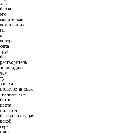
лак
белая
эго
молотковая
композиция
ral
кг
колор
certa
труб
без
растворитель
эпоксидная
чем
ту
запаха
полиуретановая
технические
бетона
церта
политон
быстросохнущая
какой
серая
цвет