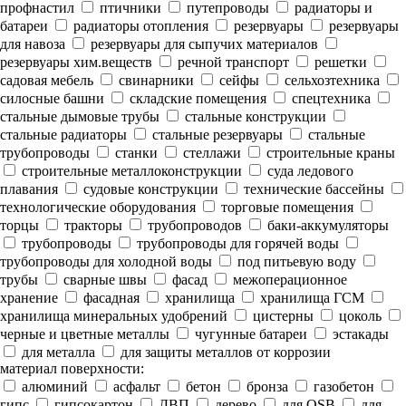
профнастил
птичники
путепроводы
радиаторы и
батареи
радиаторы отопления
резервуары
резервуары
для навоза
резервуары для сыпучих материалов
резервуары хим.веществ
речной транспорт
решетки
садовая мебель
свинарники
сейфы
сельхозтехника
силосные башни
складские помещения
спецтехника
стальные дымовые трубы
стальные конструкции
стальные радиаторы
стальные резервуары
стальные
трубопроводы
станки
стеллажи
строительные краны
строительные металлоконструкции
суда ледового
плавания
судовые конструкции
технические бассейны
технологические оборудования
торговые помещения
торцы
тракторы
трубопроводов
баки-аккумуляторы
трубопроводы
трубопроводы для горячей воды
трубопроводы для холодной воды
под питьевую воду
трубы
сварные швы
фасад
межоперационное
хранение
фасадная
хранилища
хранилища ГСМ
хранилища минеральных удобрений
цистерны
цоколь
черные и цветные металлы
чугунные батареи
эстакады
для металла
для защиты металлов от коррозии
материал поверхности:
алюминий
асфальт
бетон
бронза
газобетон
гипс
гипсокартон
ДВП
дерево
для OSB
для