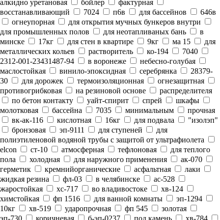
алкидно уретановая
бойлер
фактурная
восстанавливающий
7024
п6в
для бассейнов
646в
огнеупорная
для открытия мучных бункеров внутри
для промышленных полов
для неотапливаных бань
в
минске
17кг
для стен в квартире
9кг
ма 15
для
металлических кольев
растворитель
ко-194
7040
2312-001-23431487-94
в воронеже
небесно-голубая
маслостойкая
винило-эпоксидная
серебрянка
28379-
30
для дорожек
термоизоляционная
огнезащитная
противогрибковая
на резиновой основе
распределителя
по бетон контакту
уайт-спирит
спрей
шкафы
молотковая
бассейна
7035
минимальным
прочная
вк-ак-116
кислотная
16кг
для подвала
"изолэп"
бронзовая
эп-9111
для ступеней
для
полиэтиленовой водяной трубы с защитой от ультрафиолета
elcon
ст-10
атмосферная
тефлоновая
для теплого
пола
холодная
для наружного применения
ак-070
герметик
кремнийорганические
асфальтная
лаки
жидкая резина
фл-03
в челябинске
ас-528
жаростойкая
хс-717
во владивостоке
хв-124
химстойкая
фп 1516
для ванной комнаты
эп-1294
10кг
хв-519
ударопрочная
фп 545
золотая
эп-730
коричневая
б-эп-0237
под камень
хв-784