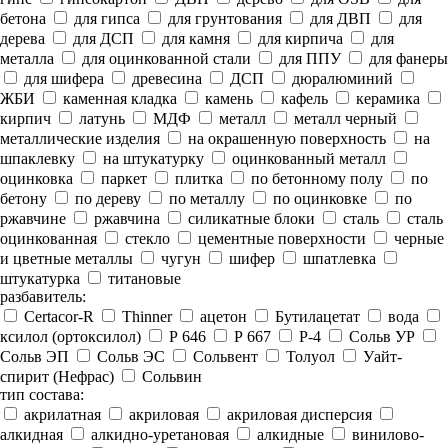
бетона
для гипса
для грунтования
для ДВП
для
дерева
для ДСП
для камня
для кирпича
для
металла
для оцинкованной стали
для ППУ
для фанеры
для шифера
древесина
ДСП
дюралюминий
ЖБИ
каменная кладка
камень
кафель
керамика
кирпич
латунь
МДФ
металл
металл черный
металлические изделия
на окрашенную поверхность
на
шпаклевку
на штукатурку
оцинкованный металл
оцинковка
паркет
плитка
по бетонному полу
по
бетону
по дереву
по металлу
по оцинковке
по
ржавчине
ржавчина
силикатные блоки
сталь
сталь
оцинкованная
стекло
цементные поверхности
черные
и цветные металлы
чугун
шифер
шпатлевка
штукатурка
титановые
разбавитель:
Certacor-R
Thinner
ацетон
Бутилацетат
вода
ксилол (ортоксилол)
Р 646
Р 667
Р-4
Сольв УР
Сольв ЭП
Сольв ЭС
Сольвент
Толуол
Уайт-
спирит (Нефрас)
Сольвин
тип состава:
акрилатная
акриловая
акриловая дисперсия
алкидная
алкидно-уретановая
алкидные
винилово-