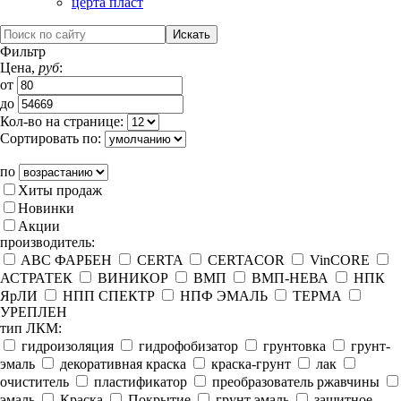
церта пласт
Фильтр
Цена,
руб
:
от
до
Кол-во на странице:
Сортировать по:
по
Хиты продаж
Новинки
Акции
производитель:
ABC ФАРБЕН
CERTA
CERTACOR
VinCORE
АСТРАТЕК
ВИНИКОР
ВМП
ВМП-НЕВА
НПК
ЯрЛИ
НПП СПЕКТР
НПФ ЭМАЛЬ
ТЕРМА
УРЕПЛЕН
тип ЛКМ:
гидроизоляция
гидрофобизатор
грунтовка
грунт-
эмаль
декоративная краска
краска-грунт
лак
очиститель
пластификатор
преобразователь ржавчины
эмаль
Краска
Покрытие
грунт эмаль
защитное