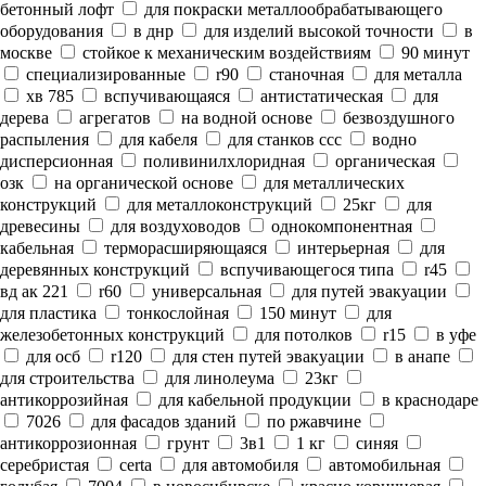
бетонный лофт
для покраски металлообрабатывающего
оборудования
в днр
для изделий высокой точности
в
москве
стойкое к механическим воздействиям
90 минут
специализированные
r90
станочная
для металла
хв 785
вспучивающаяся
антистатическая
для
дерева
агрегатов
на водной основе
безвоздушного
распыления
для кабеля
для станков ссс
водно
дисперсионная
поливинилхлоридная
органическая
озк
на органической основе
для металлических
конструкций
для металлоконструкций
25кг
для
древесины
для воздуховодов
однокомпонентная
кабельная
терморасширяющаяся
интерьерная
для
деревянных конструкций
вспучивающегося типа
r45
вд ак 221
r60
универсальная
для путей эвакуации
для пластика
тонкослойная
150 минут
для
железобетонных конструкций
для потолков
r15
в уфе
для осб
r120
для стен путей эвакуации
в анапе
для строительства
для линолеума
23кг
антикоррозийная
для кабельной продукции
в краснодаре
7026
для фасадов зданий
по ржавчине
антикоррозионная
грунт
3в1
1 кг
синяя
серебристая
certa
для автомобиля
автомобильная