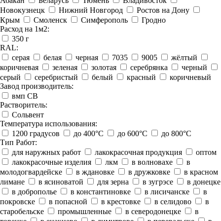
Абакан
Беларусь
Тюмень
Владивосток
Новокузнецк
Нижний Новгород
Ростов на Дону
Крым
Смоленск
Симферополь
Гродно
Расход на 1м2:
350 г
RAL:
серая
белая
черная
7035
9005
жёлтый
коричневая
зеленая
золотая
серебрянка
черный
серый
серебристый
белый
красный
коричневый
Завод производитель:
вмп СВ
Растворитель:
Сольвент
Температура использования:
1200 градусов
до 400°C
до 600°C
до 800°C
Тип Работ:
для наружных работ
лакокрасочная продукция
оптом
лакокрасочные изделия
лкм
в волновахе
в
молодогвардейске
в ждановке
в дружковке
в красном
лимане
в ясиноватой
для зерна
в зугрэсе
в донецке
в доброполье
в константиновке
в лисичанске
в
покровске
в попасной
в крестовке
в селидово
в
старобельске
промышленные
в северодонецке
в