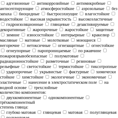
адгезионные
антикоррозийные
антимикробные
антисептирующие
атмосферостойкие
аэрозольные
без
запаха
биоцидные
быстросохнущие
влагостойкие
водостойкие
высокая укрывистость
высокоэластичные
гидроизоляционные
глянцевые
дезактивируемые
декоративные
жаропрочные
жаростойкие
защитные
зимние
износостойкие
интерьерные
кракелюр
масляные
матовые
молотковые
моющиеся
негорючие
нетоксичные
огнезащитные
огнестойкие
огнеупорные
паропроницаемые
по ржавчине
пожаровзрывобезопасные
полуматовые
радиационностойкие
разметочные
резиновые
рельефные
светостойкие
термостойкие
тиксотропные
ударопрочные
укрывистые
фактурные
химически
стойкие
химстойкие
экологичные
экономичные
эластичные
нанесение в электростатическом поле
на
водной основе
трехслойные
количество компонентов:
двухкомпонентные
однокомпонентные
трёхкомпонентный
степень глянца:
глубоко матовая
глянцевая
матовая
полуглянцевая
полуматовая