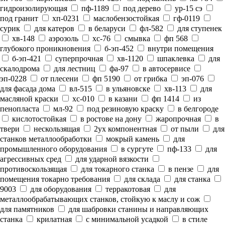
гидроизолирующая
пф-1189
под дерево
ур-15 сэ
под гранит
хп-0231
маслобензостойкая
гф-0119
сурик
для катеров
в беларуси
фл-582
для ступенек
хв-148
аэрозоль
хс-76
смывка
фп 568
глубокого проникновения
б-эп-452
внутри помещения
б-эп-421
суперпрочная
хв-1120
шпаклевка
для
скалодрома
для лестниц
фа-97
в автосервисе
эп-0228
от плесени
фп 5190
от грибка
эп-076
для фасада дома
вл-515
в ульяновске
хв-113
для
масляной краски
хс-010
в казани
фп 1414
из
пенопласта
мл-92
под резиновую краску
в белгороде
кислотостойкая
в ростове на дону
жаропрочная
в
твери
нескользящая
2ух компонентная
от пыли
для
станков металлообработки
мокрый камень
для
промышленного оборудования
в сургуте
пф-133
для
агрессивных сред
для ударной вязкости
противоскользящая
для токарного станка
в пензе
для
помещения токарно требования
для склада
для станка
9003
для оборудования
терракотовая
для
металлообрабатывающих станков, стойкую к маслу и сож
для памятников
для шабровки станины и направляющих
станка
крилатная
с минимальной усадкой
в стиле