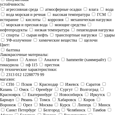
устойчивость:
агрессивная среда
атмосферные осадки
влага
вода
вода морская и речная
высокая температура
ГСМ
истирание
кислоты
коррозия
механическая нагрузки
морская и пресная вода
моющие средства
нефтепродукты
низкая температура
пешеходная нагрузка
спирты
сырая нефть
транспортные нагрузки
удары
УФ-излучение
химические вещества
щелочи
Цвет:
балтика
Лакокрасочные материалы:
Цинол
Алпол
Аналоги
hammerite (хаммерайт)
тиккурила
пф 115
престиж
ту технические характеристики:
2313 012 12288779 99
магазин:
СПб
Псков
Краснодар
Ижевск
Саратов
Казань
Омск
Оренбург
Сургут
Волгоград
Красноярск
Екатеринбург
Новосибирск
Иркутск
Барнаул
Рязань
Томск
Хабаровск
Киров
Воронеж
Орел
Москва
Курск
Липецк
Минск
Санкт Петербург
Белгород
Челябинск
Тамбов