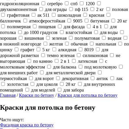
гидроизоляционная
серебро
спб
1200
двухкомпонентная
для ограды
пф 115
2 кг
половая
графитовая
ак 511
шоколадная
красная
баллончик
атмосферостойкая
9005
битумная
20 кг
полимерная
пищевая
для фасада
4 в 1
для
потолка
до 1000 градусов
влагостойкая
для воды
хорошая
вишневая
зеленая
полуматовая
водная
в нижний новгороде
желтая
обычная
напольная
по
цинку
графит
5 кг
алкидная
8019
для
дорожной разметки
темно зеленая
силиконовая
не
выгорающая
по камню
2 в 1
латексная
с
молотковым эффектом
для балкона
под молотковую
для внешних работ
для металлической двери
термостойкая
для ворот
декоративная
антик
лак
золотистая
для цоколя
28 кг
для внутренних
помещений
для моделей
для забора
Главная
/
Краски по бетону
/
Краски для потолка по бетону
Краски для потолка по бетону
Часто ищут:
Фасадная краска по бетону