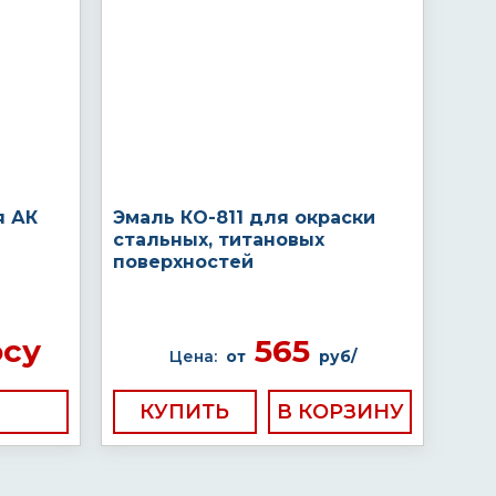
я АК
Эмаль КО-811 для окраски
стальных, титановых
поверхностей
осу
565
Цена:
от
руб/
КУПИТЬ