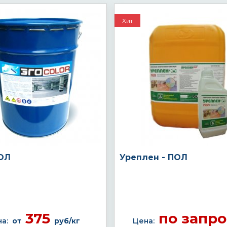
Хит
ОЛ
Уреплен - ПОЛ
375
по запро
а:
от
руб/кг
Цена: