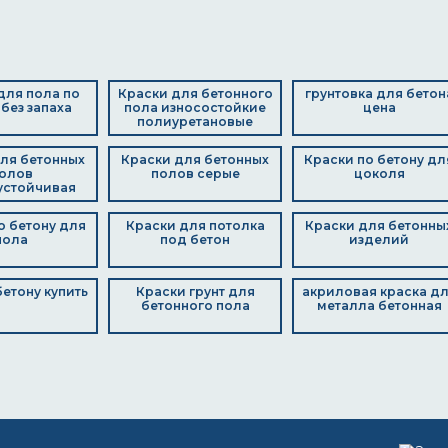
для пола по
Краски для бетонного
грунтовка для бетон
 без запаха
пола износостойкие
цена
полиуретановые
ля бетонных
Краски для бетонных
Краски по бетону дл
олов
полов серые
цоколя
устойчивая
о бетону для
Краски для потолка
Краски для бетонны
пола
под бетон
изделий
бетону купить
Краски грунт для
акриловая краска д
бетонного пола
металла бетонная