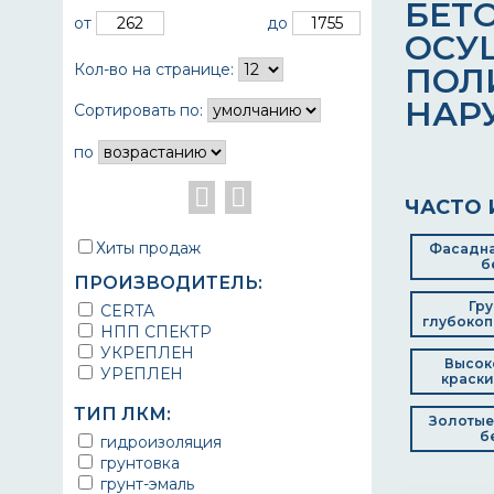
БЕТ
от
до
ОСУ
Кол-во на странице:
ПОЛ
НАР
Сортировать по:
по
ЧАСТО 
Хиты продаж
Фасадна
б
ПРОИЗВОДИТЕЛЬ:
Гру
CERTA
глубоко
НПП СПЕКТР
УКРЕПЛЕН
Высок
УРЕПЛЕН
краски
ТИП ЛКМ:
Золотые
б
гидроизоляция
грунтовка
грунт-эмаль