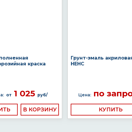
полненная
Грунт-эмаль акрилова
ррозийная краска
НЕНС
1 025
по запр
а:
от
руб/
Цена:
ИТЬ
КУПИТЬ