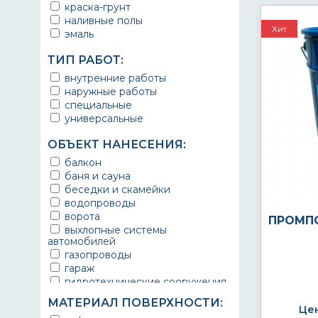
краска-грунт
наливные полы
Хит
эмаль
ТИП РАБОТ:
внутренние работы
наружные работы
специальные
универсальные
ОБЪЕКТ НАНЕСЕНИЯ:
балкон
баня и сауна
беседки и скамейки
водопроводы
ворота
ПРОМП
выхлопные системы
автомобилей
газопроводы
гараж
гидротехнические сооружения
городской транспорт
МАТЕРИАЛ ПОВЕРХНОСТИ:
грузовые вагоны
Цен