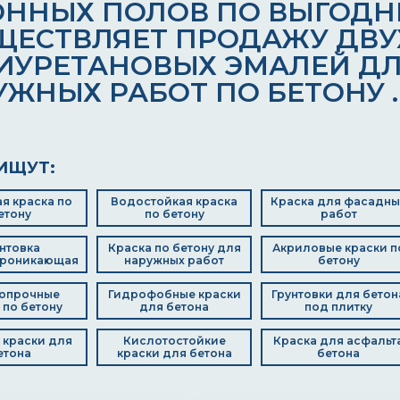
ОННЫХ ПОЛОВ ПО ВЫГОДНЫ
ЩЕСТВЛЯЕТ ПРОДАЖУ ДВ
ИУРЕТАНОВЫХ ЭМАЛЕЙ ДЛ
УЖНЫХ РАБОТ ПО БЕТОНУ .
ИЩУТ:
я краска по
Водостойкая краска
Краска для фасадны
етону
по бетону
работ
нтовка
Краска по бетону для
Акриловые краски п
проникающая
наружных работ
бетону
опрочные
Гидрофобные краски
Грунтовки для бетон
 по бетону
для бетона
под плитку
 краски для
Кислотостойкие
Краска для асфальт
етона
краски для бетона
бетона