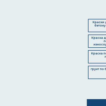
производственные помещения
производственные цеха
противокоррозионная
профнастил
птичники
Краски 
путепроводы
бетону
радиаторы и батареи
радиаторы отопления
резервуары
Краска д
решетки
п
износо
садовая мебель
свинарники
Краска п
сейфы
сельхозтехника
силосные башни
складские помещения
грунт по 
спецтехника
стальные дымовые трубы
стальные конструкции
стальные радиаторы
стальные резервуары
стальные трубопроводы
станки
стеллажи