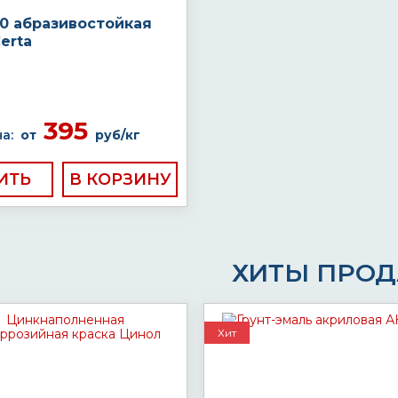
20 абразивостойкая
erta
395
а:
от
руб/кг
ИТЬ
ХИТЫ ПРО
Хит