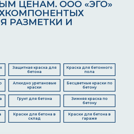
М ЦЕНАМ. ООО «ЭГО»
УХКОМПОНЕНТЫХ
Я РАЗМЕТКИ И
х
Защитная краска для
Краска для бетонного
бетона
пола
о
Алкидно уретановые
Бесцветные краски по
краски
бетону
а
Грунт для бетона
Зимняя краска по
бетону
а
Краски для бетона в
Краски для бетона в
склад
гараже