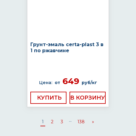
Грунт-эмаль certa-plast 3 в
1 по ржавчине
649
Цена:
от
руб/кг
КУПИТЬ
...
1
2
3
138
»