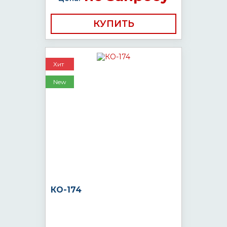
КУПИТЬ
Хит
New
КО-174