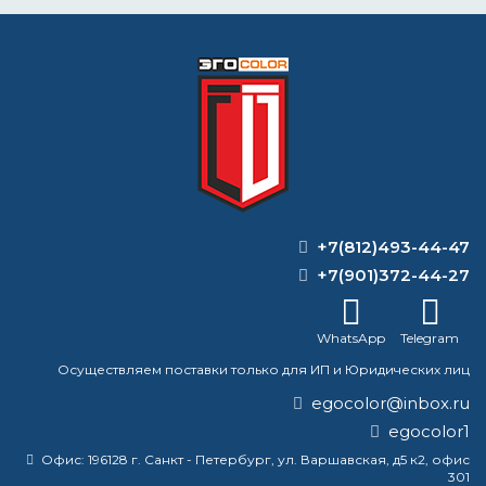
Выставляем счёт. Оплата через банк, картой
или наличными
Формируем заказ и отправляем транспортной
компанией
+7(812)493-44-47
ВОПРОС-ОТВЕТ
+7(901)372-44-27
Почему плохо ложится
WhatsApp
Telegram
водоэмульсионная краска?
Осуществляем поставки только для ИП и Юридических лиц
Антикоррозийное покрытие грунтом-
egocolor@inbox.ru
эмалью "Изолэп-mastic" 2,57м2/кг
egocolor1
Офис:
196128 г. Санкт - Петербург, ул. Варшавская, д5 к2, офис
Какая краска самая термостойкая?
301