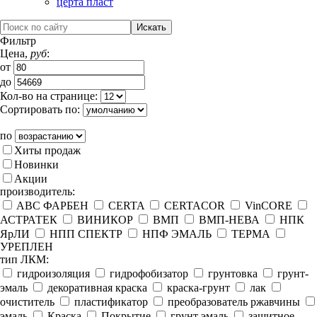
церта пласт
Фильтр
Цена,
руб
:
от
до
Кол-во на странице:
Сортировать по:
по
Хиты продаж
Новинки
Акции
производитель:
ABC ФАРБЕН
CERTA
CERTACOR
VinCORE
АСТРАТЕК
ВИНИКОР
ВМП
ВМП-НЕВА
НПК
ЯрЛИ
НПП СПЕКТР
НПФ ЭМАЛЬ
ТЕРМА
УРЕПЛЕН
тип ЛКМ:
гидроизоляция
гидрофобизатор
грунтовка
грунт-
эмаль
декоративная краска
краска-грунт
лак
очиститель
пластификатор
преобразователь ржавчины
эмаль
Краска
Покрытие
грунт эмаль
защитное