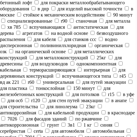
бетонный лофт
для покраски металлообрабатывающего
оборудования
в днр
для изделий высокой точности
в
москве
стойкое к механическим воздействиям
90 минут
специализированные
r90
станочная
для металла
хв 785
вспучивающаяся
антистатическая
для
дерева
агрегатов
на водной основе
безвоздушного
распыления
для кабеля
для станков ссс
водно
дисперсионная
поливинилхлоридная
органическая
озк
на органической основе
для металлических
конструкций
для металлоконструкций
25кг
для
древесины
для воздуховодов
однокомпонентная
кабельная
терморасширяющаяся
интерьерная
для
деревянных конструкций
вспучивающегося типа
r45
вд ак 221
r60
универсальная
для путей эвакуации
для пластика
тонкослойная
150 минут
для
железобетонных конструкций
для потолков
r15
в уфе
для осб
r120
для стен путей эвакуации
в анапе
для строительства
для линолеума
23кг
антикоррозийная
для кабельной продукции
в краснодаре
7026
для фасадов зданий
по ржавчине
антикоррозионная
грунт
3в1
1 кг
синяя
серебристая
certa
для автомобиля
автомобильная