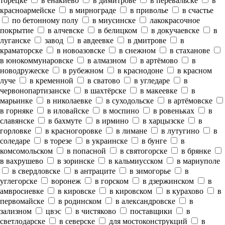
торецке
в енакиево
в димитрове
в перевальске
в
красноармейске
в мирнограде
в приволье
в счастье
по бетонному полу
в миусинске
лакокрасочное
покрытие
в алчевске
в белицком
в докучаевске
в
луганске
завод
в авдеевке
в дмитрове
в
краматорске
в новоазовске
в снежном
в стаханове
в юнокоммунаровске
в алмазном
в артёмово
в
новодружеске
в рубежном
в краснодоне
в красном
луче
в кременной
в сватово
в угледаре
в
червонопартизанске
в шахтёрске
в макеевке
в
марьинке
в николаевке
в суходольске
в артёмовске
в горняке
в иловайске
в моспино
в ровеньках
в
славянске
в бахмуте
в ирмино
в харцызске
в
горловке
в красногоровке
в лимане
в лутугино
в
соледаре
в торезе
в украинске
в бунге
в
комсомольском
в попасной
в святогорске
в брянке
в вахрушево
в зоринске
в кальмиусском
в мариуполе
в свердловске
в антраците
в зимогорье
в
углегорске
воронеж
в горском
в дзержинском
в
амвросиевке
в кировске
в кировском
в курахово
в
первомайске
в родинском
в александровске
в
зализном
цвэс
в чистяково
поставщики
в
светлодарске
в северске
для мостоконструкций
в