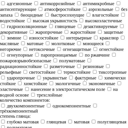
адгезионные
антикоррозийные
антимикробные
антисептирующие
атмосферостойкие
аэрозольные
без
запаха
биоцидные
быстросохнущие
влагостойкие
водостойкие
высокая укрывистость
высокоэластичные
гидроизоляционные
глянцевые
дезактивируемые
декоративные
жаропрочные
жаростойкие
защитные
зимние
износостойкие
интерьерные
кракелюр
масляные
матовые
молотковые
моющиеся
негорючие
нетоксичные
огнезащитные
огнестойкие
огнеупорные
паропроницаемые
по ржавчине
пожаровзрывобезопасные
полуматовые
радиационностойкие
разметочные
резиновые
рельефные
светостойкие
термостойкие
тиксотропные
ударопрочные
укрывистые
фактурные
химически
стойкие
химстойкие
экологичные
экономичные
эластичные
нанесение в электростатическом поле
на
водной основе
трехслойные
количество компонентов:
двухкомпонентные
однокомпонентные
трёхкомпонентный
степень глянца:
глубоко матовая
глянцевая
матовая
полуглянцевая
полуматовая