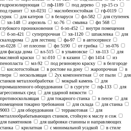
гидроизолирующая
пф-1189
под дерево
ур-15 сэ
под гранит
хп-0231
маслобензостойкая
гф-0119
сурик
для катеров
в беларуси
фл-582
для ступенек
хв-148
аэрозоль
хс-76
смывка
фп 568
глубокого проникновения
б-эп-452
внутри помещения
б-эп-421
суперпрочная
хв-1120
шпаклевка
для
скалодрома
для лестниц
фа-97
в автосервисе
эп-0228
от плесени
фп 5190
от грибка
эп-076
для фасада дома
вл-515
в ульяновске
хв-113
для
масляной краски
хс-010
в казани
фп 1414
из
пенопласта
мл-92
под резиновую краску
в белгороде
кислотостойкая
в ростове на дону
жаропрочная
в
твери
нескользящая
2ух компонентная
от пыли
для
станков металлообработки
мокрый камень
для
промышленного оборудования
в сургуте
пф-133
для
агрессивных сред
для ударной вязкости
противоскользящая
для токарного станка
в пензе
для
помещения токарно требования
для склада
для станка
9003
для оборудования
терракотовая
для
металлообрабатывающих станков, стойкую к маслу и сож
для памятников
для шабровки станины и направляющих
станка
крилатная
с минимальной усадкой
в стиле