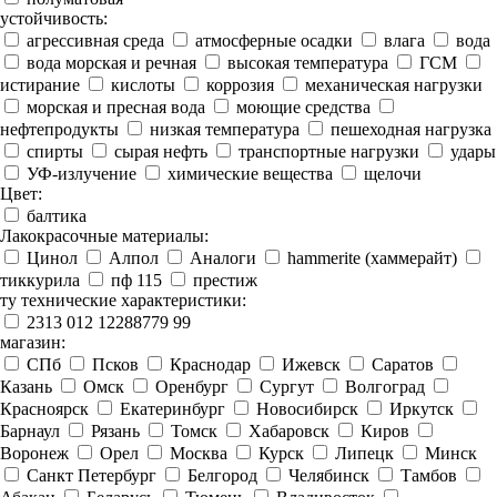
устойчивость:
агрессивная среда
атмосферные осадки
влага
вода
вода морская и речная
высокая температура
ГСМ
истирание
кислоты
коррозия
механическая нагрузки
морская и пресная вода
моющие средства
нефтепродукты
низкая температура
пешеходная нагрузка
спирты
сырая нефть
транспортные нагрузки
удары
УФ-излучение
химические вещества
щелочи
Цвет:
балтика
Лакокрасочные материалы:
Цинол
Алпол
Аналоги
hammerite (хаммерайт)
тиккурила
пф 115
престиж
ту технические характеристики:
2313 012 12288779 99
магазин:
СПб
Псков
Краснодар
Ижевск
Саратов
Казань
Омск
Оренбург
Сургут
Волгоград
Красноярск
Екатеринбург
Новосибирск
Иркутск
Барнаул
Рязань
Томск
Хабаровск
Киров
Воронеж
Орел
Москва
Курск
Липецк
Минск
Санкт Петербург
Белгород
Челябинск
Тамбов