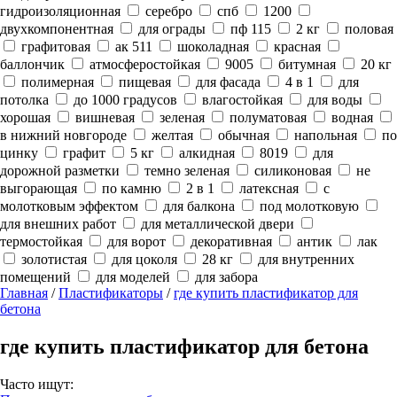
гидроизоляционная
серебро
спб
1200
двухкомпонентная
для ограды
пф 115
2 кг
половая
графитовая
ак 511
шоколадная
красная
баллончик
атмосферостойкая
9005
битумная
20 кг
полимерная
пищевая
для фасада
4 в 1
для
потолка
до 1000 градусов
влагостойкая
для воды
хорошая
вишневая
зеленая
полуматовая
водная
в нижний новгороде
желтая
обычная
напольная
по
цинку
графит
5 кг
алкидная
8019
для
дорожной разметки
темно зеленая
силиконовая
не
выгорающая
по камню
2 в 1
латексная
с
молотковым эффектом
для балкона
под молотковую
для внешних работ
для металлической двери
термостойкая
для ворот
декоративная
антик
лак
золотистая
для цоколя
28 кг
для внутренних
помещений
для моделей
для забора
Главная
/
Пластификаторы
/
где купить пластификатор для
бетона
где купить пластификатор для бетона
Часто ищут: