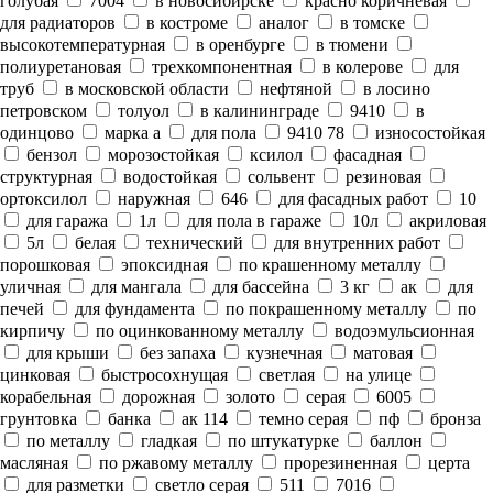
голубая
7004
в новосибирске
красно коричневая
для радиаторов
в костроме
аналог
в томске
высокотемпературная
в оренбурге
в тюмени
полиуретановая
трехкомпонентная
в колерове
для
труб
в московской области
нефтяной
в лосино
петровском
толуол
в калининграде
9410
в
одинцово
марка а
для пола
9410 78
износостойкая
бензол
морозостойкая
ксилол
фасадная
структурная
водостойкая
сольвент
резиновая
ортоксилол
наружная
646
для фасадных работ
10
для гаража
1л
для пола в гараже
10л
акриловая
5л
белая
технический
для внутренних работ
порошковая
эпоксидная
по крашенному металлу
уличная
для мангала
для бассейна
3 кг
ак
для
печей
для фундамента
по покрашенному металлу
по
кирпичу
по оцинкованному металлу
водоэмульсионная
для крыши
без запаха
кузнечная
матовая
цинковая
быстросохнущая
светлая
на улице
корабельная
дорожная
золото
серая
6005
грунтовка
банка
ак 114
темно серая
пф
бронза
по металлу
гладкая
по штукатурке
баллон
масляная
по ржавому металлу
прорезиненная
церта
для разметки
светло серая
511
7016