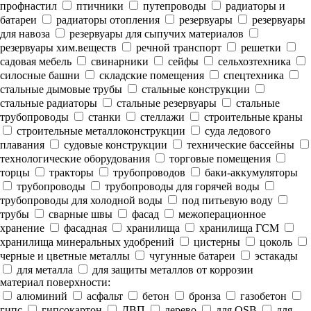
профнастил
птичники
путепроводы
радиаторы и
батареи
радиаторы отопления
резервуары
резервуары
для навоза
резервуары для сыпучих материалов
резервуары хим.веществ
речной транспорт
решетки
садовая мебель
свинарники
сейфы
сельхозтехника
силосные башни
складские помещения
спецтехника
стальные дымовые трубы
стальные конструкции
стальные радиаторы
стальные резервуары
стальные
трубопроводы
станки
стеллажи
строительные краны
строительные металлоконструкции
суда ледового
плавания
судовые конструкции
технические бассейны
технологические оборудования
торговые помещения
торцы
тракторы
трубопроводов
баки-аккумуляторы
трубопроводы
трубопроводы для горячей воды
трубопроводы для холодной воды
под питьевую воду
трубы
сварные швы
фасад
межоперационное
хранение
фасадная
хранилища
хранилища ГСМ
хранилища минеральных удобрений
цистерны
цоколь
черные и цветные металлы
чугунные батареи
эстакады
для металла
для защиты металлов от коррозии
материал поверхности:
алюминий
асфальт
бетон
бронза
газобетон
гипс
гипсокартон
ДВП
дерево
для OSB
для