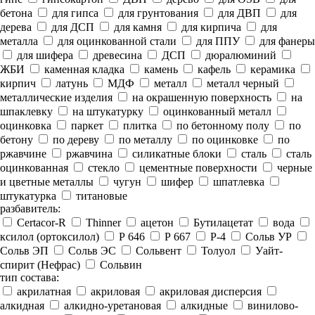
бетона
для гипса
для грунтования
для ДВП
для
дерева
для ДСП
для камня
для кирпича
для
металла
для оцинкованной стали
для ППУ
для фанеры
для шифера
древесина
ДСП
дюралюминий
ЖБИ
каменная кладка
камень
кафель
керамика
кирпич
латунь
МДФ
металл
металл черный
металлические изделия
на окрашенную поверхность
на
шпаклевку
на штукатурку
оцинкованный металл
оцинковка
паркет
плитка
по бетонному полу
по
бетону
по дереву
по металлу
по оцинковке
по
ржавчине
ржавчина
силикатные блоки
сталь
сталь
оцинкованная
стекло
цементные поверхности
черные
и цветные металлы
чугун
шифер
шпатлевка
штукатурка
титановые
разбавитель:
Certacor-R
Thinner
ацетон
Бутилацетат
вода
ксилол (ортоксилол)
Р 646
Р 667
Р-4
Сольв УР
Сольв ЭП
Сольв ЭС
Сольвент
Толуол
Уайт-
спирит (Нефрас)
Сольвин
тип состава:
акрилатная
акриловая
акриловая дисперсия
алкидная
алкидно-уретановая
алкидные
винилово-