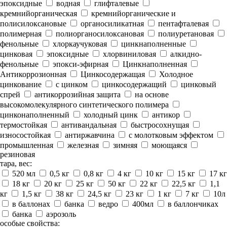
эпоксидные
водная
глифталевые
кремнийорганическая
кремнийорганические и
полисилоксановые
органосиликатная
пентафталевая
полимерная
полиорганосилоксановая
полиуретановая
фенольные
хлоркаучуковая
цинкнаполненные
цинковая
эпоксидные
хлорвиниловая
алкидно-
фенольные
эпокси-эфирная
Цинкнаполненная
Антикоррозионная
Цинкосодержащая
Холодное
цинкование
с цинком
цинкосодержащий
цинковый
спрей
антикоррозийная защита
на основе
высокомолекулярного синтетического полимера
цинконаполненный
холодный цинк
антикор
термостойкая
антивандальная
быстросохнущая
износостойкая
антиржавчина
с молотковым эффектом
промышленная
железная
зимняя
моющаяся
резиновая
тара, вес:
520 мл
0,5 кг
0,8 кг
4 кг
10 кг
15 кг
17 кг
18 кг
20 кг
25 кг
50 кг
22 кг
22,5 кг
1,1
кг
1,5 кг
38 кг
24,5 кг
23 кг
1 кг
7 кг
10л
в баллонах
банка
ведро
400мл
в баллончиках
банка
аэрозоль
особые свойства: