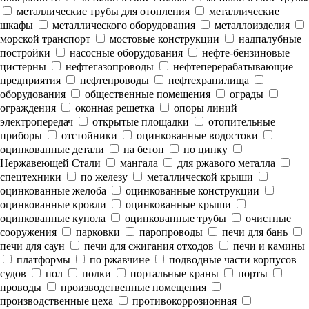
металлические трубы для отопления
металлические
шкафы
металлического оборудования
металлоизделия
морской транспорт
мостовые конструкции
надпалубные
постройки
насосные оборудования
нефте-бензиновые
цистерны
нефтегазопроводы
нефтеперерабатывающие
предприятия
нефтепроводы
нефтехранилища
оборудования
общественные помещения
ограды
ограждения
оконная решетка
опоры линий
электропередач
открытые площадки
отопительные
приборы
отстойники
оцинкованные водостоки
оцинкованные детали
на бетон
по цинку
Нержавеющей Стали
мангала
для ржавого металла
спецтехники
по железу
металлической крыши
оцинкованные желоба
оцинкованные конструкции
оцинкованные кровли
оцинкованные крыши
оцинкованные купола
оцинкованные трубы
очистные
сооружения
парковки
паропроводы
печи для бань
печи для саун
печи для сжигания отходов
печи и камины
платформы
по ржавчине
подводные части корпусов
судов
пол
полки
портальные краны
порты
проводы
производственные помещения
производственные цеха
противокоррозионная