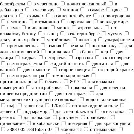
белозёрском
в череповце
полисилоксановый
в
дебальцево
в часов яру
унипол
в самаре
цвес
для стен
в химках
в санкт петербурге
в новогродовке
в монино
в томилино
в ярославле
во владимире
в туле
в иваново
минск
аэрозольная
по
влажному бетону
глянец
в екатеринбурге
чугуну
для уличных работ
устойчивая
шоколад
ультрафиолета
промышленная
темная
резина
по пластику
для
жилых помещений
оцинковки
в баню
кср
для
улицы
жидкая
негорючая
аэрозоли
в красноярске
светоотражаемая
жидкий пластик
двигателя
для
ванной
для отмостки
гидроизоляция
по старой краске
светоотражающая
темно коричневая
противопожарная
бежевая
8017
для влажных
помещений
антигрибковая
цокольная
для телег на
пищевом предприятии
для стен гаража
для
металлических ступеней не скользкая
водоотталкивающая
пкф
защитная
120м2
на эпоксидной основе
дёшево
под мрамор
для спец объектов
огнестойкая
резкого
для парковок
рисунком
оранжевая
цинкование
в хабаровске
померная
для краскопульта
2383-005-78416635-07
моющаяся
оптимальная