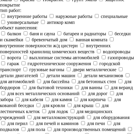
покрытие
тип работ:
внутренние работы
наружные работы
специальные
универсальные
антикор комп
объект нанесения:
балкон
баня и сауна
батареи и радиаторы
беседки
и скамейки
бревенчатый дом
ванная комната
внутренние поверхности ж/д цистерн
внутренних
поверхностей хранилищ химических веществ
водопроводы
ворота
выхлопные системы автомобилей
газопроводы
гараж
гидротехнические сооружения
городской
транспорт
грузовые вагоны
двери металлические
детали двигателей
детали машин
детали механизмов
для автомобилей
для бассейна
для бетонных стен
для
бордюров
для бытовой техники
для ванны
для веранд
для всех металлических оснований
для дорог
для
забора
для кабеля
для камня
для кирпича
для
кованой беседки
для кровли
для крыш
для
лестничных клеток
для лодок
для медицинских
учреждений
для металлоконструкций
для оборудования
для перил
для печей и каминов
для печи
для
подвалов
для пола
для производственных помещений