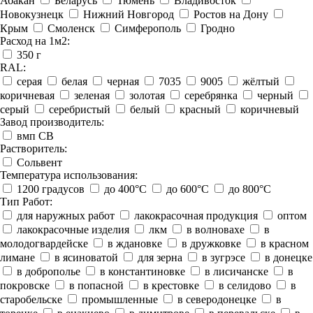
Абакан
Беларусь
Тюмень
Владивосток
Новокузнецк
Нижний Новгород
Ростов на Дону
Крым
Смоленск
Симферополь
Гродно
Расход на 1м2:
350 г
RAL:
серая
белая
черная
7035
9005
жёлтый
коричневая
зеленая
золотая
серебрянка
черный
серый
серебристый
белый
красный
коричневый
Завод производитель:
вмп СВ
Растворитель:
Сольвент
Температура использования:
1200 градусов
до 400°C
до 600°C
до 800°C
Тип Работ:
для наружных работ
лакокрасочная продукция
оптом
лакокрасочные изделия
лкм
в волновахе
в
молодогвардейске
в ждановке
в дружковке
в красном
лимане
в ясиноватой
для зерна
в зугрэсе
в донецке
в доброполье
в константиновке
в лисичанске
в
покровске
в попасной
в крестовке
в селидово
в
старобельске
промышленные
в северодонецке
в