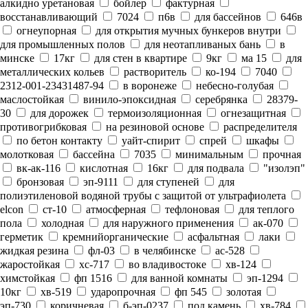
алкидно уретановая
бойлер
фактурная
восстанавливающий
7024
п6в
для бассейнов
646в
огнеупорная
для открытия мучных бункеров внутри
для промышленных полов
для неотапливаных бань
в
минске
17кг
для стен в квартире
9кг
ма 15
для
металлических кольев
растворитель
ко-194
7040
2312-001-23431487-94
в воронеже
небесно-голубая
маслостойкая
винило-эпоксидная
серебрянка
28379-
30
для дорожек
термоизоляционная
огнезащитная
противогрибковая
на резиновой основе
распределителя
по бетон контакту
уайт-спирит
спрей
шкафы
молотковая
бассейна
7035
минимальным
прочная
вк-ак-116
кислотная
16кг
для подвала
"изолэп"
бронзовая
эп-9111
для ступеней
для
полиэтиленовой водяной трубы с защитой от ультрафиолета
elcon
ст-10
атмосферная
тефлоновая
для теплого
пола
холодная
для наружного применения
ак-070
герметик
кремнийорганические
асфальтная
лаки
жидкая резина
фл-03
в челябинске
ас-528
жаростойкая
хс-717
во владивостоке
хв-124
химстойкая
фп 1516
для ванной комнаты
эп-1294
10кг
хв-519
ударопрочная
фп 545
золотая
эп-730
коричневая
б-эп-0237
под камень
хв-784