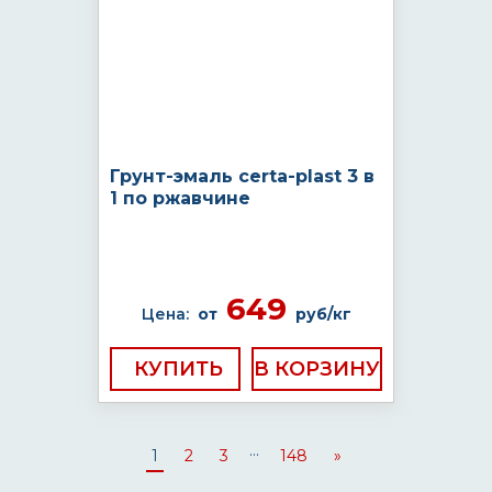
Грунт-эмаль certa-plast 3 в
1 по ржавчине
649
Цена:
от
руб/кг
КУПИТЬ
...
1
2
3
148
»