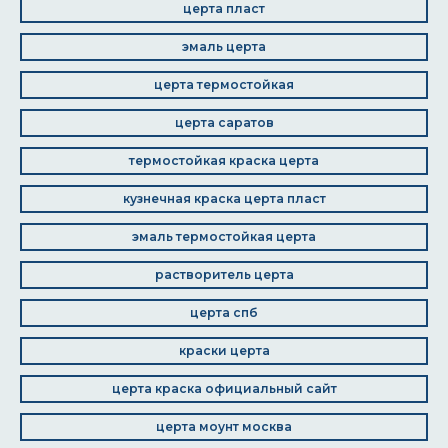
церта пласт
эмаль церта
церта термостойкая
церта саратов
термостойкая краска церта
кузнечная краска церта пласт
эмаль термостойкая церта
растворитель церта
церта спб
краски церта
церта краска официальный сайт
церта моунт москва