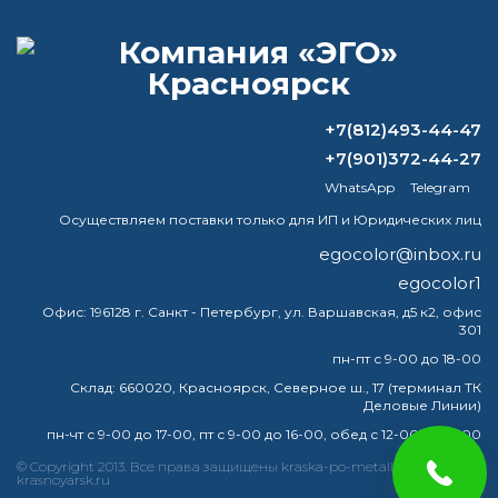
Главная
/
Вопрос-ответ
/
Как покрасить оцинкованный лист,
+7(812)493-44-47
чтобы краска не облезла?
+7(901)372-44-27
КАК ПОКРАСИТЬ
WhatsApp
Telegram
ОЦИНКОВАННЫЙ ЛИСТ, ЧТОБЫ
Осуществляем поставки только для ИП и Юридических лиц
КРАСКА НЕ ОБЛЕЗЛА?
egocolor@inbox.ru
Технология покраски оцинковки
egocolor1
Офис:
196128 г. Санкт - Петербург, ул. Варшавская, д5 к2, офис
Нанести грунтовку с помощью валика или обычной
301
малярной кисти. Подождать до полного высыхания
пн-пт с 9-00 до 18-00
грунта (это составит 2-6 часов). Хорошо перемешать
Склад:
660020, Красноярск, Северное ш., 17 (терминал ТК
краску (если она слишком густая, добавить
Деловые Линии)
растворитель). Нанести лакокрасочный материал на
пн-чт с 9-00 до 17-00, пт с 9-00 до 16-00, обед с 12-00 до 13-00
оцинковку тонким слоем.
© Copyright 2013. Все права защищены kraska-po-metallu-
краска
эмаль
металлу
купить
грунт
металла
krasnoyarsk.ru