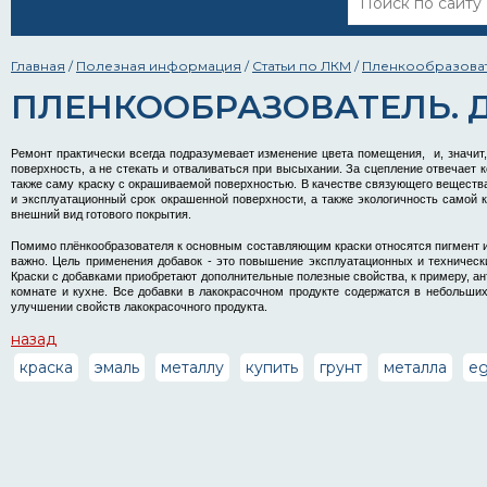
Главная
/
Полезная информация
/
Статьи по ЛКМ
/
Пленкообразовате
ПЛЕНКООБРАЗОВАТЕЛЬ. Д
Ремонт практически всегда подразумевает изменение цвета помещения, и, значит,
поверхность, а не стекать и отваливаться при высыхании. За сцепление отвечает
также саму краску с окрашиваемой поверхностью. В качестве связующего вещества п
и эксплуатационный срок окрашенной поверхности, а также экологичность самой кр
внешний вид готового покрытия.
Помимо плёнкообразователя к основным составляющим краски относятся пигмент и р
важно. Цель применения добавок - это повышение эксплуатационных и техническ
Краски с добавками приобретают дополнительные полезные свойства, к примеру, а
комнате и кухне. Все добавки в лакокрасочном продукте содержатся в небольших
улучшении свойств лакокрасочного продукта.
назад
краска
эмаль
металлу
купить
грунт
металла
eg