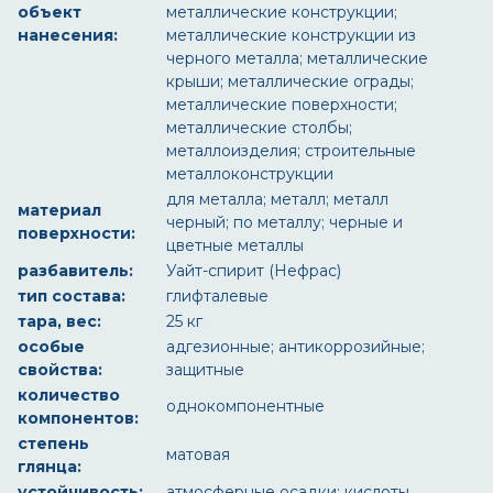
объект
металлические конструкции;
нанесения:
металлические конструкции из
черного металла; металлические
крыши; металлические ограды;
металлические поверхности;
металлические столбы;
металлоизделия; строительные
металлоконструкции
для металла; металл; металл
материал
черный; по металлу; черные и
поверхности:
цветные металлы
разбавитель:
Уайт-спирит (Нефрас)
тип состава:
глифталевые
тара, вес:
25 кг
особые
адгезионные; антикоррозийные;
свойства:
защитные
количество
однокомпонентные
компонентов:
степень
матовая
глянца:
устойчивость:
атмосферные осадки; кислоты