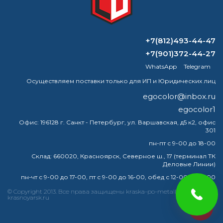
ВОПРОС-ОТВЕТ
+7(812)493-44-47
Какой растворитель нужен для краски
по металлу?
+7(901)372-44-27
WhatsApp
Telegram
Можно ли красить поверх
Осуществляем поставки только для ИП и Юридических лиц
термокраски?
egocolor@inbox.ru
Как долго служит антиконденсатная
egocolor1
краска?
Офис:
196128 г. Санкт - Петербург, ул. Варшавская, д5 к2, офис
301
Чем заменить сольвент для
пн-пт с 9-00 до 18-00
разбавления краски?
Склад:
660020, Красноярск, Северное ш., 17 (терминал ТК
Деловые Линии)
пн-чт с 9-00 до 17-00, пт с 9-00 до 16-00, обед с 12-00 до 13-00
© Copyright 2013. Все права защищены kraska-po-metallu-
краска
эмаль
металлу
купить
грунт
металла
krasnoyarsk.ru
egocolor
грунтовка