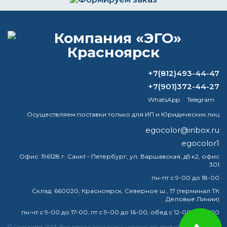
Формируем заказ и отправляем транспортной
компанией
+7(812)493-44-47
ВОПРОС-ОТВЕТ
+7(901)372-44-27
WhatsApp
Telegram
Для чего нужна бесцветная краска?
Осуществляем поставки только для ИП и Юридических лиц
Чем нельзя разбавлять масляные
egocolor@inbox.ru
краски?
egocolor1
Офис:
196128 г. Санкт - Петербург, ул. Варшавская, д5 к2, офис
Как быстро застывает жидкая резина?
301
пн-пт с 9-00 до 18-00
Какие краски не совместимы?
Склад:
660020, Красноярск, Северное ш., 17 (терминал ТК
Деловые Линии)
пн-чт с 9-00 до 17-00, пт с 9-00 до 16-00, обед с 12-00 до 13-00
© Copyright 2013. Все права защищены kraska-po-metallu-