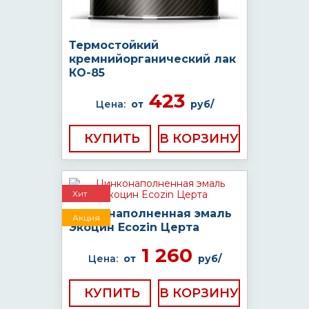
Термостойкий
кремнийорганический лак
КО-85
423
Цена:
от
руб/
КУПИТЬ
Хит
Цинконаполненная эмаль
Акция
Экоцин Ecozin Церта
1 260
Цена:
от
руб/
КУПИТЬ