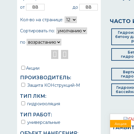
от
до
Кол-во на странице:
ЧАСТО 
Сортировать по:
Гидрои
бетону д
р
по
Бе
гидро
Акции
Верт
гидро
ПРОИЗВОДИТЕЛЬ:
Защита КОНструкций-М
Гидроиз
бассейна
ТИП ЛКМ:
гидроизоляция
ТИП РАБОТ:
универсальные
Акция
ГАМБИТ 
ОБЪЕКТ НАНЕСЕНИЯ: