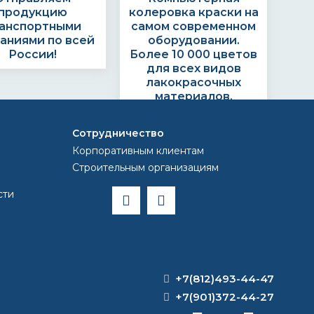
продукцию
колеровка краски на
анспортными
самом современном
аниями по всей
оборудовании.
России!
Более 10 000 цветов
для всех видов
лакокрасочных
материалов.
Сотрудничество
Корпоративным клиентам
Строительным организациям
ЗАКАЗ?
сти
тавляем счёт.
Формируем заказ и
та через банк,
отправляем
картой или
транспортной
+7(812)493-44-47
наличными
компанией
+7(901)372-44-27