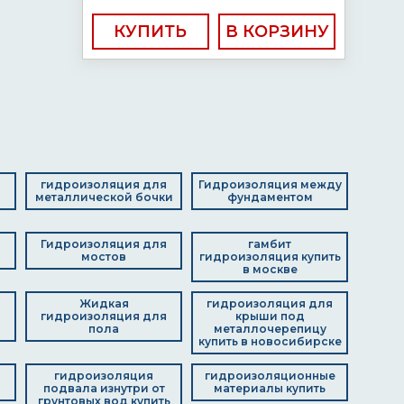
КУПИТЬ
д
гидроизоляция для
Гидроизоляция между
металлической бочки
фундаментом
я
Гидроизоляция для
гамбит
мостов
гидроизоляция купить
в москве
Жидкая
гидроизоляция для
я
гидроизоляция для
крыши под
пола
металлочерепицу
купить в новосибирске
я
гидроизоляция
гидроизоляционные
подвала изнутри от
материалы купить
грунтовых вод купить