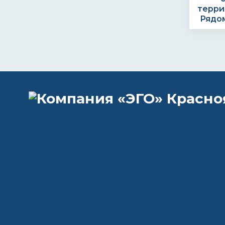
терри
Рядом
Остав
телеф
+7 (
egoc