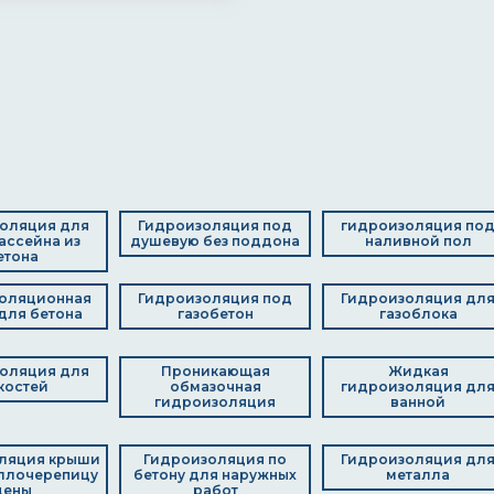
оляция для
Гидроизоляция под
гидроизоляция по
ассейна из
душевую без поддона
наливной пол
етона
оляционная
Гидроизоляция под
Гидроизоляция дл
для бетона
газобетон
газоблока
оляция для
Проникающая
Жидкая
костей
обмазочная
гидроизоляция дл
гидроизоляция
ванной
ляция крыши
Гидроизоляция по
Гидроизоляция дл
ллочерепицу
бетону для наружных
металла
цены
работ