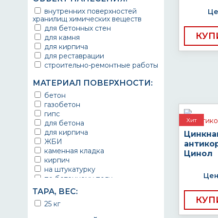
внутренних поверхностей
Це
хранилищ химических веществ
для бетонных стен
КУП
для камня
для кирпича
для реставрации
строительно-ремонтные работы
МАТЕРИАЛ ПОВЕРХНОСТИ:
бетон
газобетон
гипс
Хит
для бетона
для кирпича
Цинкна
ЖБИ
антико
каменная кладка
Цинол
кирпич
на штукатурку
Цен
по бетонному полу
штукатурка
ТАРА, ВЕС:
КУП
25 кг