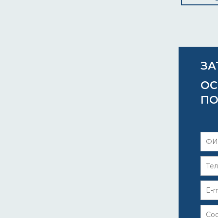
ЗА
ОС
ПО