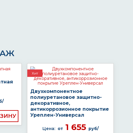
ДАЖ
Хит
атная
Двухкомпонентное
полиуретановое защитно-
б/
декоративное,
антикоррозионное покрытие
Уреплен-Универсал
1 655
Цена:
от
руб/