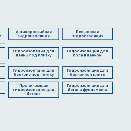
Антикоррозийная
Бесшовная
е
гидроизоляция
гидроизоляция
Гидроизоляция для
Гидроизоляция для
я
ванны под плитку
пола в ванной
д
Гидроизоляция для
Гидроизоляция для
балкона под плитку
балконной плиты
я
Проникающая
Гидроизоляция для
гидроизоляция для
бетона фундамента
бетона