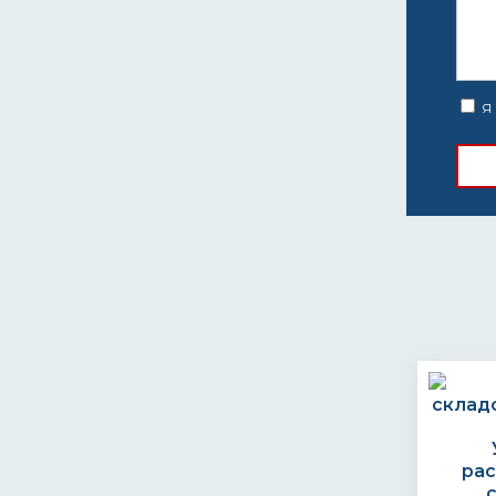
Я 
ра