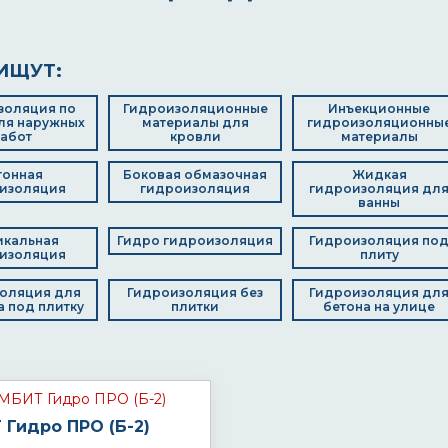
ИЩУТ:
золяция по
Гидроизоляционные
Инъекционные
ля наружных
материалы для
гидроизоляционны
абот
кровли
материалы
тонная
Боковая обмазочная
Жидкая
изоляция
гидроизоляция
гидроизоляция дл
ванны
икальная
Гидро гидроизоляция
Гидроизоляция по
изоляция
плиту
оляция для
Гидроизоляция без
Гидроизоляция дл
 под плитку
плитки
бетона на улице
Гидро ПРО (Б-2)