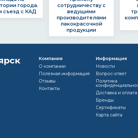
тории города.
сотрудничеству с
 съезд с КАД
ведущими
тр
производителями
комп
лакокрасочной
продукции
Компания
Информация
О компании
Новости
Полезная информация
Вопрос-ответ
КАК ОФОРМИТЬ 
Отзывы
Политика
конфиденциально
Контакты
Доставка и оплата
Бренды
Выс
Сертификаты
ить заявку по
Наши менеджеры
Опла
Карта сайта
ону или e-mail
свяжутся с Вами и
812) 493 44 47
обоговорят детали
olor@inbox.ru
заказа