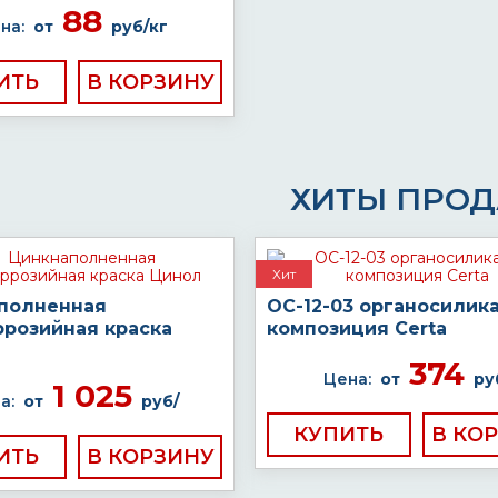
88
на:
от
руб/кг
ИТЬ
ХИТЫ ПРО
Хит
полненная
ОС-12-03 органосилик
ррозийная краска
композиция Certa
374
Цена:
от
ру
1 025
а:
от
руб/
КУПИТЬ
ИТЬ