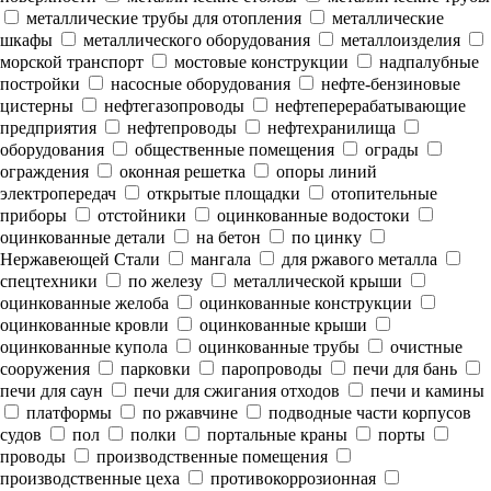
металлические трубы для отопления
металлические
шкафы
металлического оборудования
металлоизделия
морской транспорт
мостовые конструкции
надпалубные
постройки
насосные оборудования
нефте-бензиновые
цистерны
нефтегазопроводы
нефтеперерабатывающие
предприятия
нефтепроводы
нефтехранилища
оборудования
общественные помещения
ограды
ограждения
оконная решетка
опоры линий
электропередач
открытые площадки
отопительные
приборы
отстойники
оцинкованные водостоки
оцинкованные детали
на бетон
по цинку
Нержавеющей Стали
мангала
для ржавого металла
спецтехники
по железу
металлической крыши
оцинкованные желоба
оцинкованные конструкции
оцинкованные кровли
оцинкованные крыши
оцинкованные купола
оцинкованные трубы
очистные
сооружения
парковки
паропроводы
печи для бань
печи для саун
печи для сжигания отходов
печи и камины
платформы
по ржавчине
подводные части корпусов
судов
пол
полки
портальные краны
порты
проводы
производственные помещения
производственные цеха
противокоррозионная