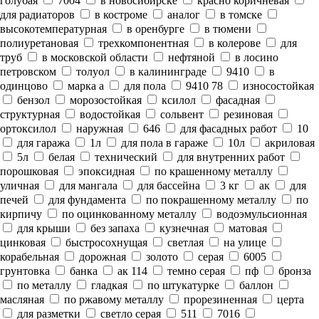
голубая
7004
в новосибирске
красно коричневая
для радиаторов
в костроме
аналог
в томске
высокотемпературная
в оренбурге
в тюмени
полиуретановая
трехкомпонентная
в колерове
для
труб
в московской области
нефтяной
в лосино
петровском
толуол
в калининграде
9410
в
одинцово
марка а
для пола
9410 78
износостойкая
бензол
морозостойкая
ксилол
фасадная
структурная
водостойкая
сольвент
резиновая
ортоксилол
наружная
646
для фасадных работ
10
для гаража
1л
для пола в гараже
10л
акриловая
5л
белая
технический
для внутренних работ
порошковая
эпоксидная
по крашенному металлу
уличная
для мангала
для бассейна
3 кг
ак
для
печей
для фундамента
по покрашенному металлу
по
кирпичу
по оцинкованному металлу
водоэмульсионная
для крыши
без запаха
кузнечная
матовая
цинковая
быстросохнущая
светлая
на улице
корабельная
дорожная
золото
серая
6005
грунтовка
банка
ак 114
темно серая
пф
бронза
по металлу
гладкая
по штукатурке
баллон
масляная
по ржавому металлу
прорезиненная
церта
для разметки
светло серая
511
7016