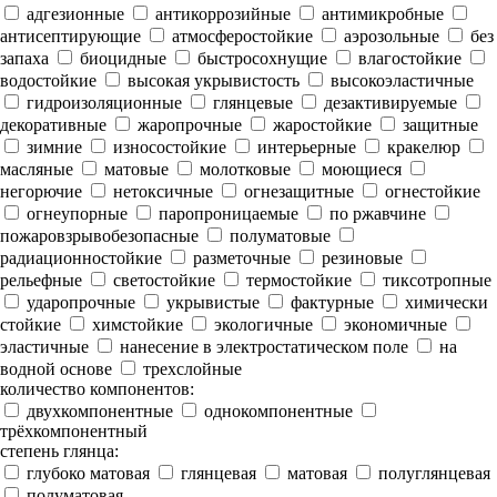
адгезионные
антикоррозийные
антимикробные
антисептирующие
атмосферостойкие
аэрозольные
без
запаха
биоцидные
быстросохнущие
влагостойкие
водостойкие
высокая укрывистость
высокоэластичные
гидроизоляционные
глянцевые
дезактивируемые
декоративные
жаропрочные
жаростойкие
защитные
зимние
износостойкие
интерьерные
кракелюр
масляные
матовые
молотковые
моющиеся
негорючие
нетоксичные
огнезащитные
огнестойкие
огнеупорные
паропроницаемые
по ржавчине
пожаровзрывобезопасные
полуматовые
радиационностойкие
разметочные
резиновые
рельефные
светостойкие
термостойкие
тиксотропные
ударопрочные
укрывистые
фактурные
химически
стойкие
химстойкие
экологичные
экономичные
эластичные
нанесение в электростатическом поле
на
водной основе
трехслойные
количество компонентов:
двухкомпонентные
однокомпонентные
трёхкомпонентный
степень глянца:
глубоко матовая
глянцевая
матовая
полуглянцевая
полуматовая