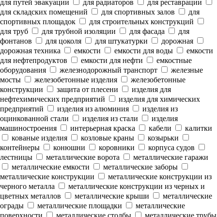
для путей эвакуации
для радиаторов
для реставрации
для складских помещений
для спортивных залов
для
спортивных площадок
для строительных конструкций
для труб
для трубной изоляции
для фасада
для
фонтанов
для цоколя
для штукатурки
дорожная
дорожная техника
емкости
емкости для воды
емкости
для нефтепродуктов
емкости для нефти
емкостные
оборудования
железнодорожный транспорт
железные
мосты
железобетонные изделия
железобетонные
конструкции
защита от плесени
изделия для
нефтехимических предприятий
изделия для химических
предприятий
изделия из алюминия
изделия из
оцинкованной стали
изделия из стали
изделия
машиностроения
интерьерная краска
кабели
калитки
кованые изделия
козловые краны
козырьки
контейнеры
конюшни
коровники
корпуса судов
лестницы
металлические ворота
металлические гаражи
металлические емкости
металлические заборы
металлические конструкции
металлические конструкции из
черного металла
металлические конструкции из черных и
цветных металлов
металлические крыши
металлические
ограды
металлические площадки
металлические
поверхности
металлические столбы
металлические трубы