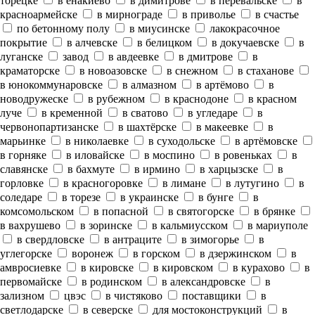
торецке
в енакиево
в димитрове
в перевальске
в
красноармейске
в мирнограде
в приволье
в счастье
по бетонному полу
в миусинске
лакокрасочное
покрытие
в алчевске
в белицком
в докучаевске
в
луганске
завод
в авдеевке
в дмитрове
в
краматорске
в новоазовске
в снежном
в стаханове
в юнокоммунаровске
в алмазном
в артёмово
в
новодружеске
в рубежном
в краснодоне
в красном
луче
в кременной
в сватово
в угледаре
в
червонопартизанске
в шахтёрске
в макеевке
в
марьинке
в николаевке
в суходольске
в артёмовске
в горняке
в иловайске
в моспино
в ровеньках
в
славянске
в бахмуте
в ирмино
в харцызске
в
горловке
в красногоровке
в лимане
в лутугино
в
соледаре
в торезе
в украинске
в бунге
в
комсомольском
в попасной
в святогорске
в брянке
в вахрушево
в зоринске
в кальмиусском
в мариуполе
в свердловске
в антраците
в зимогорье
в
углегорске
воронеж
в горском
в дзержинском
в
амвросиевке
в кировске
в кировском
в курахово
в
первомайске
в родинском
в александровске
в
зализном
цвэс
в чистяково
поставщики
в
светлодарске
в северске
для мостоконструкций
в