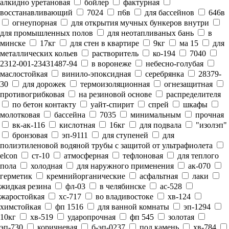
алкидно уретановая
бойлер
фактурная
восстанавливающий
7024
п6в
для бассейнов
646в
огнеупорная
для открытия мучных бункеров внутри
для промышленных полов
для неотапливаных бань
в
минске
17кг
для стен в квартире
9кг
ма 15
для
металлических кольев
растворитель
ко-194
7040
2312-001-23431487-94
в воронеже
небесно-голубая
маслостойкая
винило-эпоксидная
серебрянка
28379-
30
для дорожек
термоизоляционная
огнезащитная
противогрибковая
на резиновой основе
распределителя
по бетон контакту
уайт-спирит
спрей
шкафы
молотковая
бассейна
7035
минимальным
прочная
вк-ак-116
кислотная
16кг
для подвала
"изолэп"
бронзовая
эп-9111
для ступеней
для
полиэтиленовой водяной трубы с защитой от ультрафиолета
elcon
ст-10
атмосферная
тефлоновая
для теплого
пола
холодная
для наружного применения
ак-070
герметик
кремнийорганические
асфальтная
лаки
жидкая резина
фл-03
в челябинске
ас-528
жаростойкая
хс-717
во владивостоке
хв-124
химстойкая
фп 1516
для ванной комнаты
эп-1294
10кг
хв-519
ударопрочная
фп 545
золотая
эп-730
коричневая
б-эп-0237
под камень
хв-784