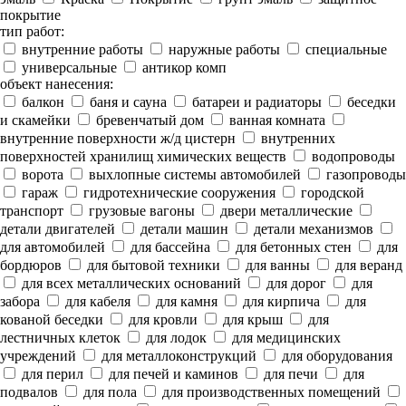
покрытие
тип работ:
внутренние работы
наружные работы
специальные
универсальные
антикор комп
объект нанесения:
балкон
баня и сауна
батареи и радиаторы
беседки
и скамейки
бревенчатый дом
ванная комната
внутренние поверхности ж/д цистерн
внутренних
поверхностей хранилищ химических веществ
водопроводы
ворота
выхлопные системы автомобилей
газопроводы
гараж
гидротехнические сооружения
городской
транспорт
грузовые вагоны
двери металлические
детали двигателей
детали машин
детали механизмов
для автомобилей
для бассейна
для бетонных стен
для
бордюров
для бытовой техники
для ванны
для веранд
для всех металлических оснований
для дорог
для
забора
для кабеля
для камня
для кирпича
для
кованой беседки
для кровли
для крыш
для
лестничных клеток
для лодок
для медицинских
учреждений
для металлоконструкций
для оборудования
для перил
для печей и каминов
для печи
для
подвалов
для пола
для производственных помещений