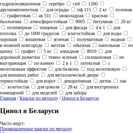
гидроизоляционная
серебро
спб
1200
двухкомпонентная
для ограды
пф 115
2 кг
половая
графитовая
ак 511
шоколадная
красная
баллончик
атмосферостойкая
9005
битумная
20 кг
полимерная
пищевая
для фасада
4 в 1
для
потолка
до 1000 градусов
влагостойкая
для воды
хорошая
вишневая
зеленая
полуматовая
водная
в нижний новгороде
желтая
обычная
напольная
по
цинку
графит
5 кг
алкидная
8019
для
дорожной разметки
темно зеленая
силиконовая
не
выгорающая
по камню
2 в 1
латексная
с
молотковым эффектом
для балкона
под молотковую
для внешних работ
для металлической двери
термостойкая
для ворот
декоративная
антик
лак
золотистая
для цоколя
28 кг
для внутренних
помещений
для моделей
для забора
Главная
/
Краски по металлу
/
Цинол в Беларуси
Цинол в Беларуси
Часто ищут:
Промышленные краски по металлу