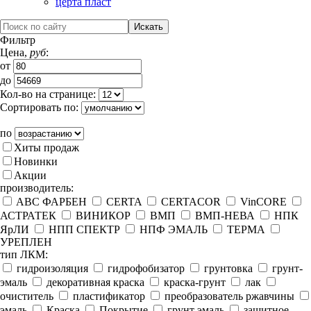
церта пласт
Фильтр
Цена,
руб
:
от
до
Кол-во на странице:
Сортировать по:
по
Хиты продаж
Новинки
Акции
производитель:
ABC ФАРБЕН
CERTA
CERTACOR
VinCORE
АСТРАТЕК
ВИНИКОР
ВМП
ВМП-НЕВА
НПК
ЯрЛИ
НПП СПЕКТР
НПФ ЭМАЛЬ
ТЕРМА
УРЕПЛЕН
тип ЛКМ:
гидроизоляция
гидрофобизатор
грунтовка
грунт-
эмаль
декоративная краска
краска-грунт
лак
очиститель
пластификатор
преобразователь ржавчины
эмаль
Краска
Покрытие
грунт эмаль
защитное