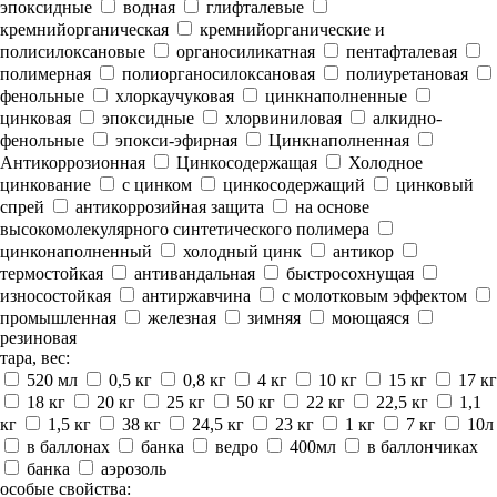
эпоксидные
водная
глифталевые
кремнийорганическая
кремнийорганические и
полисилоксановые
органосиликатная
пентафталевая
полимерная
полиорганосилоксановая
полиуретановая
фенольные
хлоркаучуковая
цинкнаполненные
цинковая
эпоксидные
хлорвиниловая
алкидно-
фенольные
эпокси-эфирная
Цинкнаполненная
Антикоррозионная
Цинкосодержащая
Холодное
цинкование
с цинком
цинкосодержащий
цинковый
спрей
антикоррозийная защита
на основе
высокомолекулярного синтетического полимера
цинконаполненный
холодный цинк
антикор
термостойкая
антивандальная
быстросохнущая
износостойкая
антиржавчина
с молотковым эффектом
промышленная
железная
зимняя
моющаяся
резиновая
тара, вес:
520 мл
0,5 кг
0,8 кг
4 кг
10 кг
15 кг
17 кг
18 кг
20 кг
25 кг
50 кг
22 кг
22,5 кг
1,1
кг
1,5 кг
38 кг
24,5 кг
23 кг
1 кг
7 кг
10л
в баллонах
банка
ведро
400мл
в баллончиках
банка
аэрозоль
особые свойства: