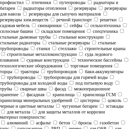
профнастил
птичники
путепроводы
радиаторы и
батареи
радиаторы отопления
резервуары
резервуары
для навоза
резервуары для сыпучих материалов
резервуары хим.веществ
речной транспорт
решетки
садовая мебель
свинарники
сейфы
сельхозтехника
силосные башни
складские помещения
спецтехника
стальные дымовые трубы
стальные конструкции
стальные радиаторы
стальные резервуары
стальные
трубопроводы
станки
стеллажи
строительные краны
строительные металлоконструкции
суда ледового
плавания
судовые конструкции
технические бассейны
технологические оборудования
торговые помещения
торцы
тракторы
трубопроводов
баки-аккумуляторы
трубопроводы
трубопроводы для горячей воды
трубопроводы для холодной воды
под питьевую воду
трубы
сварные швы
фасад
межоперационное
хранение
фасадная
хранилища
хранилища ГСМ
хранилища минеральных удобрений
цистерны
цоколь
черные и цветные металлы
чугунные батареи
эстакады
для металла
для защиты металлов от коррозии
материал поверхности:
алюминий
асфальт
бетон
бронза
газобетон
гипс
гипсокартон
ДВП
дерево
для OSB
для