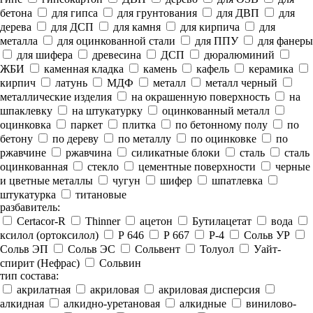
бетона
для гипса
для грунтования
для ДВП
для
дерева
для ДСП
для камня
для кирпича
для
металла
для оцинкованной стали
для ППУ
для фанеры
для шифера
древесина
ДСП
дюралюминий
ЖБИ
каменная кладка
камень
кафель
керамика
кирпич
латунь
МДФ
металл
металл черный
металлические изделия
на окрашенную поверхность
на
шпаклевку
на штукатурку
оцинкованный металл
оцинковка
паркет
плитка
по бетонному полу
по
бетону
по дереву
по металлу
по оцинковке
по
ржавчине
ржавчина
силикатные блоки
сталь
сталь
оцинкованная
стекло
цементные поверхности
черные
и цветные металлы
чугун
шифер
шпатлевка
штукатурка
титановые
разбавитель:
Certacor-R
Thinner
ацетон
Бутилацетат
вода
ксилол (ортоксилол)
Р 646
Р 667
Р-4
Сольв УР
Сольв ЭП
Сольв ЭС
Сольвент
Толуол
Уайт-
спирит (Нефрас)
Сольвин
тип состава:
акрилатная
акриловая
акриловая дисперсия
алкидная
алкидно-уретановая
алкидные
винилово-