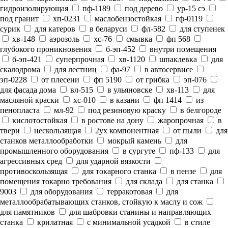
гидроизолирующая
пф-1189
под дерево
ур-15 сэ
под гранит
хп-0231
маслобензостойкая
гф-0119
сурик
для катеров
в беларуси
фл-582
для ступенек
хв-148
аэрозоль
хс-76
смывка
фп 568
глубокого проникновения
б-эп-452
внутри помещения
б-эп-421
суперпрочная
хв-1120
шпаклевка
для
скалодрома
для лестниц
фа-97
в автосервисе
эп-0228
от плесени
фп 5190
от грибка
эп-076
для фасада дома
вл-515
в ульяновске
хв-113
для
масляной краски
хс-010
в казани
фп 1414
из
пенопласта
мл-92
под резиновую краску
в белгороде
кислотостойкая
в ростове на дону
жаропрочная
в
твери
нескользящая
2ух компонентная
от пыли
для
станков металлообработки
мокрый камень
для
промышленного оборудования
в сургуте
пф-133
для
агрессивных сред
для ударной вязкости
противоскользящая
для токарного станка
в пензе
для
помещения токарно требования
для склада
для станка
9003
для оборудования
терракотовая
для
металлообрабатывающих станков, стойкую к маслу и сож
для памятников
для шабровки станины и направляющих
станка
крилатная
с минимальной усадкой
в стиле