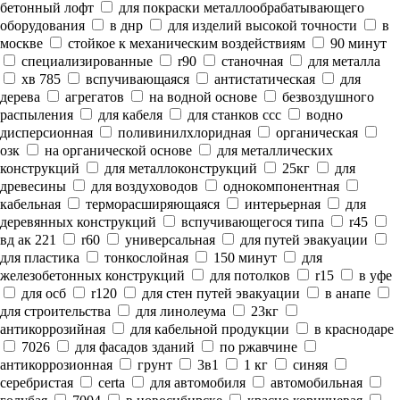
бетонный лофт
для покраски металлообрабатывающего
оборудования
в днр
для изделий высокой точности
в
москве
стойкое к механическим воздействиям
90 минут
специализированные
r90
станочная
для металла
хв 785
вспучивающаяся
антистатическая
для
дерева
агрегатов
на водной основе
безвоздушного
распыления
для кабеля
для станков ссс
водно
дисперсионная
поливинилхлоридная
органическая
озк
на органической основе
для металлических
конструкций
для металлоконструкций
25кг
для
древесины
для воздуховодов
однокомпонентная
кабельная
терморасширяющаяся
интерьерная
для
деревянных конструкций
вспучивающегося типа
r45
вд ак 221
r60
универсальная
для путей эвакуации
для пластика
тонкослойная
150 минут
для
железобетонных конструкций
для потолков
r15
в уфе
для осб
r120
для стен путей эвакуации
в анапе
для строительства
для линолеума
23кг
антикоррозийная
для кабельной продукции
в краснодаре
7026
для фасадов зданий
по ржавчине
антикоррозионная
грунт
3в1
1 кг
синяя
серебристая
certa
для автомобиля
автомобильная