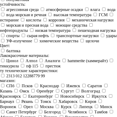
устойчивость:
агрессивная среда
атмосферные осадки
влага
вода
вода морская и речная
высокая температура
ГСМ
истирание
кислоты
коррозия
механическая нагрузки
морская и пресная вода
моющие средства
нефтепродукты
низкая температура
пешеходная нагрузка
спирты
сырая нефть
транспортные нагрузки
удары
УФ-излучение
химические вещества
щелочи
Цвет:
балтика
Лакокрасочные материалы:
Цинол
Алпол
Аналоги
hammerite (хаммерайт)
тиккурила
пф 115
престиж
ту технические характеристики:
2313 012 12288779 99
магазин:
СПб
Псков
Краснодар
Ижевск
Саратов
Казань
Омск
Оренбург
Сургут
Волгоград
Красноярск
Екатеринбург
Новосибирск
Иркутск
Барнаул
Рязань
Томск
Хабаровск
Киров
Воронеж
Орел
Москва
Курск
Липецк
Минск
Санкт Петербург
Белгород
Челябинск
Тамбов