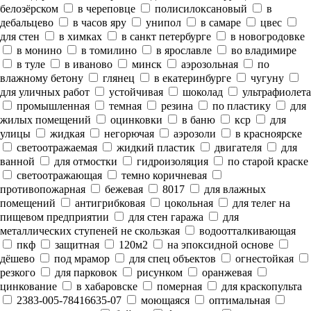
белозёрском
в череповце
полисилоксановый
в
дебальцево
в часов яру
унипол
в самаре
цвес
для стен
в химках
в санкт петербурге
в новогродовке
в монино
в томилино
в ярославле
во владимире
в туле
в иваново
минск
аэрозольная
по
влажному бетону
глянец
в екатеринбурге
чугуну
для уличных работ
устойчивая
шоколад
ультрафиолета
промышленная
темная
резина
по пластику
для
жилых помещений
оцинковки
в баню
кср
для
улицы
жидкая
негорючая
аэрозоли
в красноярске
светоотражаемая
жидкий пластик
двигателя
для
ванной
для отмостки
гидроизоляция
по старой краске
светоотражающая
темно коричневая
противопожарная
бежевая
8017
для влажных
помещений
антигрибковая
цокольная
для телег на
пищевом предприятии
для стен гаража
для
металлических ступеней не скользкая
водоотталкивающая
пкф
защитная
120м2
на эпоксидной основе
дёшево
под мрамор
для спец объектов
огнестойкая
резкого
для парковок
рисунком
оранжевая
цинкование
в хабаровске
померная
для краскопульта
2383-005-78416635-07
моющаяся
оптимальная