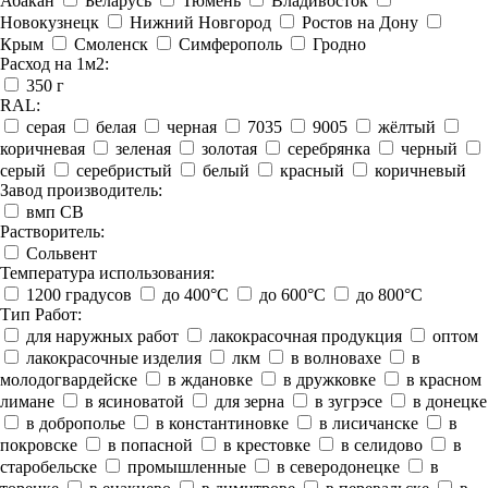
Абакан
Беларусь
Тюмень
Владивосток
Новокузнецк
Нижний Новгород
Ростов на Дону
Крым
Смоленск
Симферополь
Гродно
Расход на 1м2:
350 г
RAL:
серая
белая
черная
7035
9005
жёлтый
коричневая
зеленая
золотая
серебрянка
черный
серый
серебристый
белый
красный
коричневый
Завод производитель:
вмп СВ
Растворитель:
Сольвент
Температура использования:
1200 градусов
до 400°C
до 600°C
до 800°C
Тип Работ:
для наружных работ
лакокрасочная продукция
оптом
лакокрасочные изделия
лкм
в волновахе
в
молодогвардейске
в ждановке
в дружковке
в красном
лимане
в ясиноватой
для зерна
в зугрэсе
в донецке
в доброполье
в константиновке
в лисичанске
в
покровске
в попасной
в крестовке
в селидово
в
старобельске
промышленные
в северодонецке
в